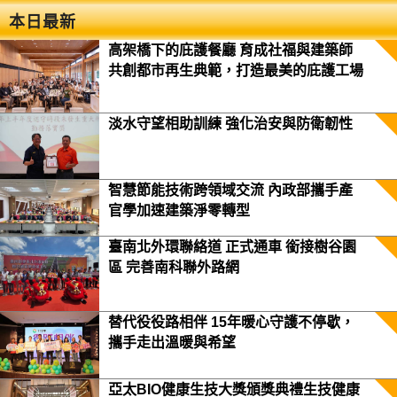
本日最新
高架橋下的庇護餐廳 育成社福與建築師
共創都市再生典範，打造最美的庇護工場
淡水守望相助訓練 強化治安與防衛韌性
智慧節能技術跨領域交流 內政部攜手產
官學加速建築淨零轉型
臺南北外環聯絡道 正式通車 銜接樹谷園
區 完善南科聯外路網
替代役役路相伴 15年暖心守護不停歇，
攜手走出溫暖與希望
亞太BIO健康生技大獎頒獎典禮生技健康