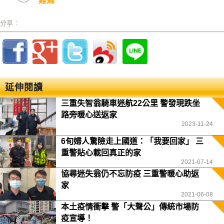
難過
分享：
延伸閱讀
三重失智翁騎車迷航22公里 警發現跌坐
路旁暖心送返家
2023-11-24
6旬婦人驚險走上國道：「我要回家」 三
重警貼心載回真正的家
2021-07-14
協尋迷失翁仍不忘防疫 三重警暖心助返
家
2021-06-08
本土疫情衝擊 警「大聲公」傳統市場防
疫宣導！