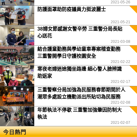
2021-05-26
防護面罩助防疫議員力挺波麗士
2021-05-21
38婦女節感謝女警辛勞 三重警分局長貼
心送花
2021-03-08
結合護童勤務與學幼童車專案稽查勤務
三重警開學日守護校園安全
2021-02-22
寒夜老婦迷途獨坐路邊 細心警人臉辨識
助返家
2021-02-17
三重警察分局加強為民服務春節期間於人
潮眾多處設立機動派出所貼切為民服務
2021-02-08
年節執法不停歇 三重警加強肇因防制大
執法
2021-02-07
今日熱門