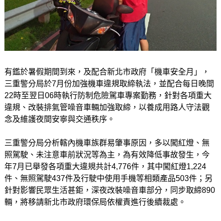
有鑑於暑假期間到來，及配合新北市政府「機車安全月」，
三重警分局於7月份加強機車違規取締執法，並配合每日晚間
22時至翌日06時執行防制危險駕車專案勤務，針對各項重大
違規、改裝排氣管噪音車輛加強取締，以養成用路人守法觀
念及維護夜間安寧與交通秩序。
三重警分局分析轄內機車族群易肇事原因，多以闖紅燈、無
照駕駛、未注意車前狀況等為主，為有效降低事故發生，今
年7月已舉發各項重大違規共計4,776件，其中闖紅燈1,224
件、無照駕駛437件及行駛中使用手機等相類產品503件；另
針對影響民眾生活甚鉅，深夜改裝噪音車部分，同步取締890
輛，將移請新北市政府環保局依權責進行後續裁處。