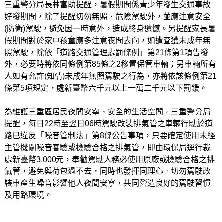
三重警分局長林富助提醒，暑假期間係青少年發生交通事故
好發期間，除了提醒切勿無照、危險駕駛外，並應注意安全
(防衛)駕駛，避免因一時意外，造成終身遺憾。另提醒家長暑
假期間對於家中孩童應多注意夜間去向，如遭查獲未成年無
照駕駛，除依「道路交通管理處罰條例」第21條第1項告發
外，必要時將依同條例第85條之2移置保管車輛；另車輛所有
人如有允許(知情)未成年無照駕駛之行為，亦將依該條例第21
條第5項規定，處新臺幣六千元以上一萬二千元以下罰鍰。
為維護三重區居民夜間安寧、安全的生活空間，三重警分局
提醒，每日22時至翌日06時駕駛改裝排氣管之車輛行駛於道
路已違反「噪音管制法」第8條公告事項，只要確定使用未經
主管機關噪音審驗或檢驗合格之排氣管，即由環保局逕行裁
處新臺幣3,000元，奉勸駕駛人務必使用原廠或檢驗合格之排
氣管，避免與荷包過不去，同時也發揮同理心，切勿駕駛改
裝車產生噪音影響他人夜間安寧，共同營造良好的駕駛習慣
及用路環境。