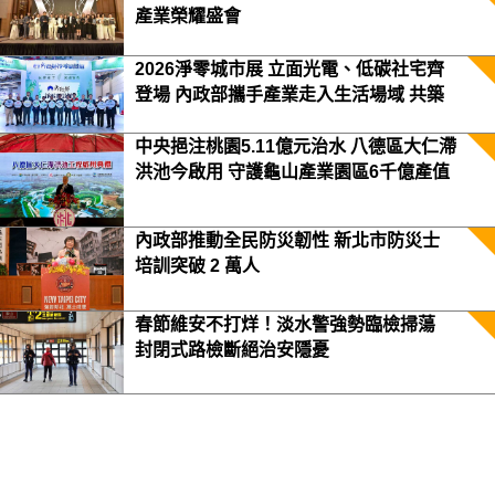
產業榮耀盛會
2026淨零城市展 立面光電、低碳社宅齊
登場 內政部攜手產業走入生活場域 共築
2050淨零願景
中央挹注桃園5.11億元治水 八德區大仁滯
洪池今啟用 守護龜山產業園區6千億產值
保障3.5萬居民安全
內政部推動全民防災韌性 新北市防災士
培訓突破 2 萬人
春節維安不打烊！淡水警強勢臨檢掃蕩
封閉式路檢斷絕治安隱憂