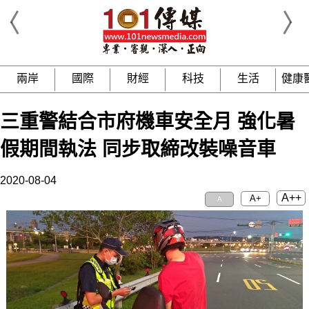
兩岸
國際
財經
科技
生活
健康
三重警結合市府機車安全月 強化暑
假期間執法 同步取締改裝噪音車
2020-08-04
A++
A+
A