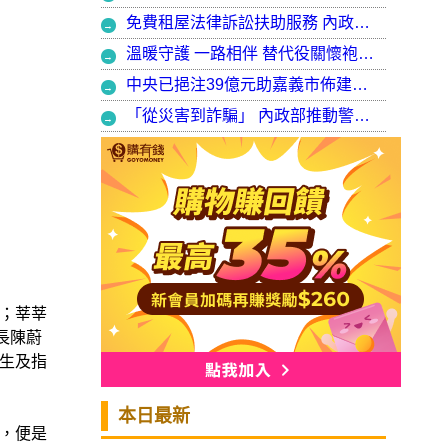
免費租屋法律訴訟扶助服務 內政部：9月30日起正式開辦受理
溫暖守護 一路相伴 替代役關懷袍澤弟兄 以行動展現同袍大愛
中央已挹注39億元助嘉義市佈建污水系統 內政部：東區用戶接管將新增3萬戶 期許未來推動再生水永續利用
「從災害到詐騙」 內政部推動警大轉型強化災防與偵查能力
；莘莘
長陳蔚
生及指
本日最新
，便是