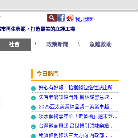
我要爆料
都市再生典範，打造最美的庇護工場
社會
政策新聞
急難救助
\
\
今日熱門
好心有好報！拾獲錢包送往派出所竟發現自己遺失的手機
失智老翁誤鎖門外 樹林暖警急速營救阻飢寒
2025亞太美業精品獎－美業卓越大賞 揭曉年度最受矚目美業榮耀品牌
淡水藝術嘉年華「走著橋」週末登場 淡水警啟動交通管制
台灣微商興起 呂世博引領婕樂纖走入國際
租賃條例修法三大方向 內政部：保障租賃雙方權益 租客安心住、房東放心租