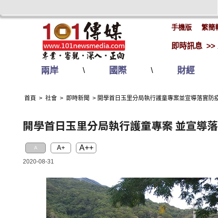
手機版
繁簡
即時訊息 >>
兩岸
國際
財經
\
\
首頁
>
社會
>
即時新聞
>
開學首日玉里分局執行護童專案並宣導落實防
開學首日玉里分局執行護童專案 並宣導
A++
A+
A
2020-08-31