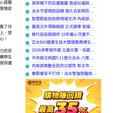
心提醒
高架橋下的庇護餐廳 育成社福與建築師共創都市再生典範，打造最美的庇護工場
發燒症
淡水守望相助訓練 強化治安與防衛韌性
智慧節能技術跨領域交流 內政部攜手產官學加速建築淨零轉型
臺南北外環聯絡道 正式通車 銜接樹谷園區 完善南科聯外路網
看了怵
上、放
替代役役路相伴 15年暖心守護不停歇，攜手走出溫暖與希望
心。
亞太BIO健康生技大獎頒獎典禮生技健康產業榮耀盛會
2026淨零城市展 立面光電、低碳社宅齊登場 內政部攜手產業走入生活場域 共築2050淨零願景
力的目
構學生
中央挹注桃園5.11億元治水 八德區大仁滯洪池今啟用 守護龜山產業園區6千億產值 保障3.5萬居民安全
習保護
內政部推動全民防災韌性 新北市防災士培訓突破 2 萬人
春節維安不打烊！淡水警強勢臨檢掃蕩 封閉式路檢斷絕治安隱憂