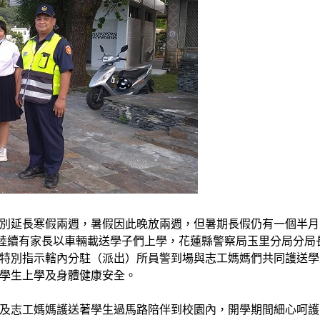
別延長寒假兩週，暑假因此晚放兩週，但暑期長假仍有一個半月
天陸續有家長以車輛載送學子們上學，花蓮縣警察局玉里分局分局
特別指示轄內分駐（派出）所員警到場與志工媽媽們共同護送學
學生上學及身體健康安全。
及志工媽媽護送著學生過馬路陪伴到校園內，開學期間細心呵護