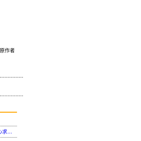
原作者
開學囉!淡水警啟動護童專案，陪伴孩童安心、開心求學路