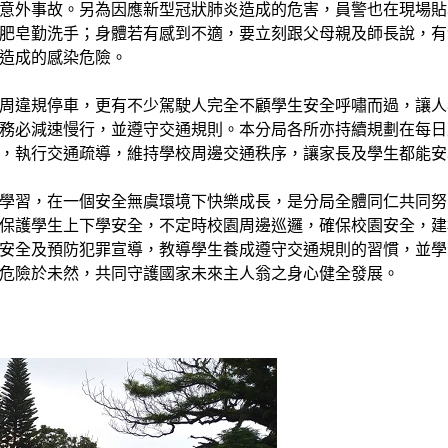
意外事故。另為因應新型冠狀肺炎造成的危害，員警也在現場貼
肥皂勤洗手；身體若有感到不適，要立刻跟父母親及師長說，有
造成的感染危險。
周違規停車，更有不少駕駛人完全不顧學生安全呼嘯而過，讓人
務必減速慢行，並遵守交通規則。本分局各所亦持續規劃在每日
，執行交通疏導，維持學校周邊交通秩序，讓家長及學生都能安
學習，在一個安全無虞環境下快樂成長，是分局全體同仁共同努
保護學生上下學安全，不定時校園周邊巡邏，確保校園安全，建
安全及預防犯罪宣導，教導學生養成遵守交通規則的習慣，並學
危險於未然，共同守護國家未來主人翁之身心健全發展。