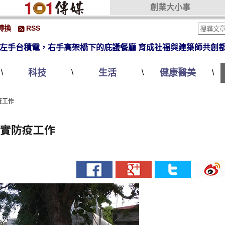
創業大小事
轉換
RSS
左手台積電，右手高架橋下的庇護餐廳 育成社福與建築師共創
科技
生活
健康醫美
\
\
\
\
疫工作
落實防疫工作