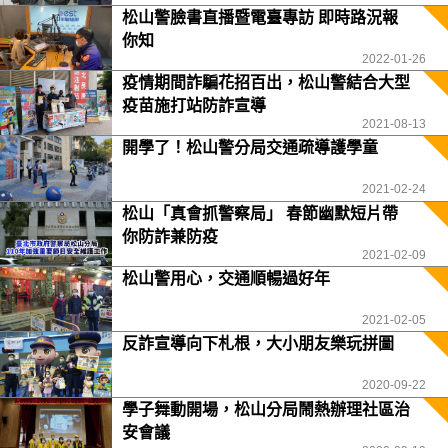
松山警臉書直播暨電臺專訪 即時路況報
你知
2022-01-26
疫情期間詐騙花招百出，松山警結合大型
疫苗施打站防詐宣導
2021-08-13
開學了！松山警分局交通疏導護學童
2021-02-24
松山「真會抓警察局」 春節幽默短片帶
你防詐兼防疫
2021-02-09
松山警用心，交通順暢過好年
2021-02-05
反詐宣導向下札根，大小朋友樂玩拼圖
2020-09-22
學子舞動開場，松山分局鬧熱辦理社區治
安會議