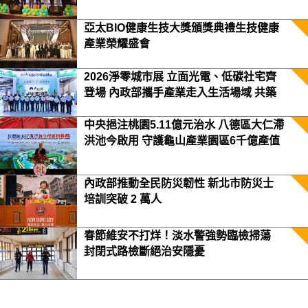
亞太BIO健康生技大獎頒獎典禮生技健康
產業榮耀盛會
2026淨零城市展 立面光電、低碳社宅齊
登場 內政部攜手產業走入生活場域 共築
2050淨零願景
中央挹注桃園5.11億元治水 八德區大仁滯
洪池今啟用 守護龜山產業園區6千億產值
保障3.5萬居民安全
內政部推動全民防災韌性 新北市防災士
培訓突破 2 萬人
春節維安不打烊！淡水警強勢臨檢掃蕩
封閉式路檢斷絕治安隱憂