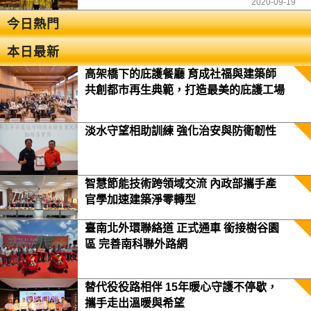
2020-09-19
今日熱門
本日最新
高架橋下的庇護餐廳 育成社福與建築師
共創都市再生典範，打造最美的庇護工場
淡水守望相助訓練 強化治安與防衛韌性
智慧節能技術跨領域交流 內政部攜手產
官學加速建築淨零轉型
臺南北外環聯絡道 正式通車 銜接樹谷園
區 完善南科聯外路網
替代役役路相伴 15年暖心守護不停歇，
攜手走出溫暖與希望