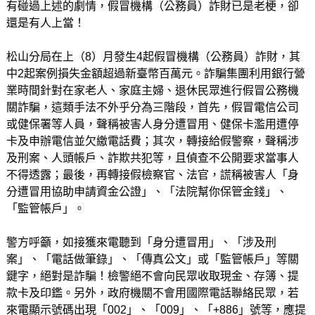
有碰過上述的劇情，假冒機構（公務員）詐財已是老梗，卻
還是有人上當！
松山分局在上（8）月發生4起假冒機構（公務員）詐財，其
中2起案例損失金額超過新臺幣百萬元。詐騙集團利用銀行營
業時間針對在家老人、家庭主婦、退休民眾進行假冒公務機
關詐騙，這類手法不外乎分為三階段，首先，假冒電信公司
或健保署等人員，聲稱被害人身分遭冒用、健保卡濫用遭停
卡及申辦電信並欠繳電話費；其次，轉接給假警察，聲稱涉
及刑案、人頭帳戶、詐欺共犯等，且偵查不公開要求當事人
不得透露；最後，再轉接假檢察官、法官，謊稱被害人「身
分遭冒用協助申請資金公證」、「法院幫你保管金錢」、
「監管帳戶」。
警方呼籲，如接獲來電聽到「身分遭冒用」、「涉及刑
案」、「電話做筆錄」、「傳真公文」或「監管帳戶」等關
鍵字，絕對是詐騙！檢警絕不會向民眾收取現金、存簿、提
款卡及印鑑。另外，政府機關不會用國際電話聯絡民眾，若
來電顯示號碼出現「002」、「009」、「+886」號等，應提