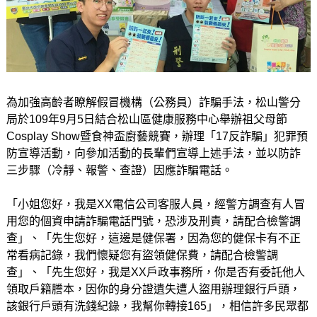
為加強高齡者瞭解假冒機構（公務員）詐騙手法，松山警分
局於109年9月5日結合松山區健康服務中心舉辦祖父母節
Cosplay Show暨食神盃廚藝競賽，辦理「17反詐騙」犯罪預
防宣導活動，向參加活動的長輩們宣導上述手法，並以防詐
三步驟（冷靜、報警、查證）因應詐騙電話。
「小姐您好，我是XX電信公司客服人員，經警方調查有人冒
用您的個資申請詐騙電話門號，恐涉及刑責，請配合檢警調
查」、「先生您好，這邊是健保署，因為您的健保卡有不正
常看病記錄，我們懷疑您有盜領健保費，請配合檢警調
查」、「先生您好，我是XX戶政事務所，你是否有委託他人
領取戶籍謄本，因你的身分證遺失遭人盜用辦理銀行戶頭，
該銀行戶頭有洗錢紀錄，我幫你轉接165」，相信許多民眾都