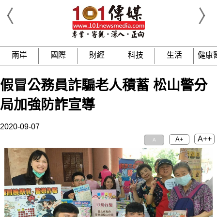
兩岸
國際
財經
科技
生活
健康
假冒公務員詐騙老人積蓄 松山警分
局加強防詐宣導
2020-09-07
A++
A+
A