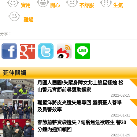
實用
開心
不舒服
生氣
難過
分享：
延伸閱讀
月圓人團圓!失蹤身障女北上追星迷途 松
山警元宵節前尋獲助返家
2022-02-15
職籃洋將皮夾遺失速尋回 盛讚臺人善舉
及員警效率
2022-01-31
春節前薪資袋遺失 7旬翁焦急欲輕生 警30
分鐘內通知領回
2022-01-29