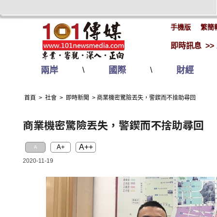
手機版
繁簡
即時訊息 >>
兩岸
國際
財經
\
\
首頁
>
社會
>
即時新聞
>
商業機密驚險丟失，警鍥而不捨助尋回
商業機密驚險丟失，警鍥而不捨助尋回
A++
A+
A
2020-11-19