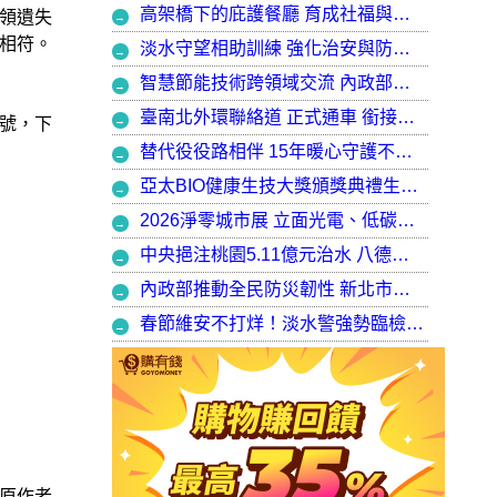
高架橋下的庇護餐廳 育成社福與建築師共創都市再生典範，打造最美的庇護工場
領遺失
相符。
淡水守望相助訓練 強化治安與防衛韌性
智慧節能技術跨領域交流 內政部攜手產官學加速建築淨零轉型
臺南北外環聯絡道 正式通車 銜接樹谷園區 完善南科聯外路網
號，下
替代役役路相伴 15年暖心守護不停歇，攜手走出溫暖與希望
亞太BIO健康生技大獎頒獎典禮生技健康產業榮耀盛會
2026淨零城市展 立面光電、低碳社宅齊登場 內政部攜手產業走入生活場域 共築2050淨零願景
中央挹注桃園5.11億元治水 八德區大仁滯洪池今啟用 守護龜山產業園區6千億產值 保障3.5萬居民安全
內政部推動全民防災韌性 新北市防災士培訓突破 2 萬人
春節維安不打烊！淡水警強勢臨檢掃蕩 封閉式路檢斷絕治安隱憂
原作者