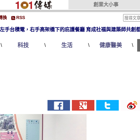
創業大小事
轉換
RSS
左手台積電，右手高架橋下的庇護餐廳 育成社福與建築師共創
科技
生活
健康醫美
\
\
\
\