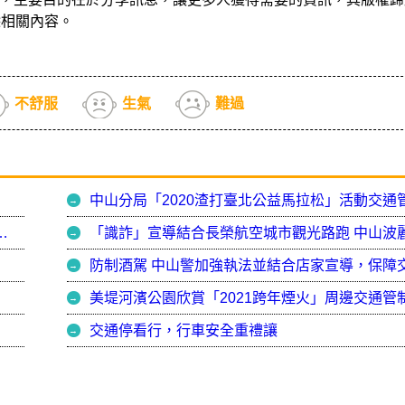
除相關內容。
不舒服
生氣
難過
競嘉年華 中山波麗士宣導防詐交安遠離被害
美堤河濱公園欣賞「2021跨年煙火」周邊交通管
交通停看行，行車安全重禮讓