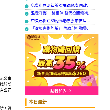
免費租屋法律訴訟扶助服務 內政部：9月30日起正式開辦受理
溫暖守護 一路相伴 替代役關懷袍澤弟兄 以行動展現同袍大愛
中央已挹注39億元助嘉義市佈建污水系統 內政部：東區用戶接管將新增3萬戶 期許未來推動再生水永續利用
「從災害到詐騙」 內政部推動警大轉型強化災防與偵查能力
示公事
找該部
有公司
本日最新
所，詢