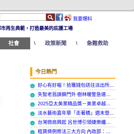
我要爆料
都市再生典範，打造最美的庇護工場
社會
政策新聞
急難救助
\
\
今日熱門
好心有好報！拾獲錢包送往派出所竟發現自己遺失的手機
失智老翁誤鎖門外 樹林暖警急速營救阻飢寒
2025亞太美業精品獎－美業卓越大賞 揭曉年度最受矚目美業榮耀品牌
淡水藝術嘉年華「走著橋」週末登場 淡水警啟動交通管制
台灣微商興起 呂世博引領婕樂纖走入國際
租賃條例修法三大方向 內政部：保障租賃雙方權益 租客安心住、房東放心租