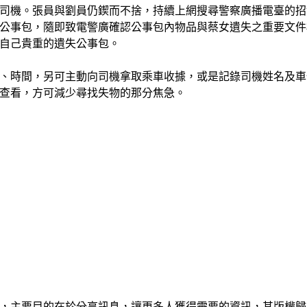
司機。張員與劉員仍鍥而不捨，持續上網搜尋警察廣播電臺的招
公事包，隨即致電警廣確認公事包內物品與蔡女遺失之重要文件
自己貴重的遺失公事包。
、時間，另可主動向司機拿取乘車收據，或是記錄司機姓名及車
查看，方可減少尋找失物的那分焦急。
，主要目的在於分享訊息，讓更多人獲得需要的資訊，其版權歸