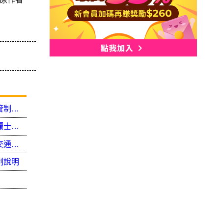
中山分局「2020渣打臺北公益馬拉松」活動交通管制說明
「識詐」宣導結合長榮航空城市觀光路跑 中山波麗士落實強力反詐騙
防制酒駕 中山警加強執法並結合店家宣導，保障交通安全好過年!
制說明