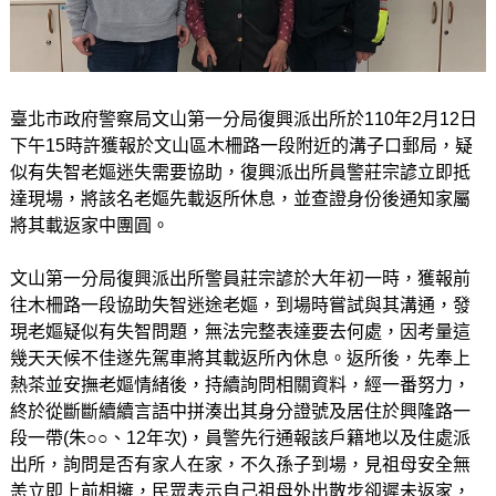
臺北市政府警察局文山第一分局復興派出所於110年2月12日
下午15時許獲報於文山區木柵路一段附近的溝子口郵局，疑
似有失智老嫗迷失需要協助，復興派出所員警莊宗諺立即抵
達現場，將該名老嫗先載返所休息，並查證身份後通知家屬
將其載返家中團圓。
文山第一分局復興派出所警員莊宗諺於大年初一時，獲報前
往木柵路一段協助失智迷途老嫗，到場時嘗試與其溝通，發
現老嫗疑似有失智問題，無法完整表達要去何處，因考量這
幾天天候不佳遂先駕車將其載返所內休息。返所後，先奉上
熱茶並安撫老嫗情緒後，持續詢問相關資料，經一番努力，
終於從斷斷續續言語中拼湊出其身分證號及居住於興隆路一
段一帶(朱○○、12年次)，員警先行通報該戶籍地以及住處派
出所，詢問是否有家人在家，不久孫子到場，見祖母安全無
恙立即上前相擁，民眾表示自己祖母外出散步卻遲未返家，