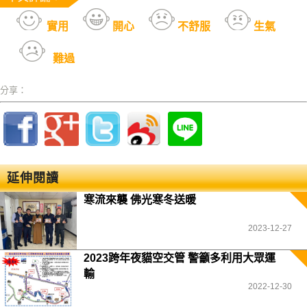
實用
開心
不舒服
生氣
難過
分享：
延伸閱讀
寒流來襲 佛光寒冬送暖
2023-12-27
2023跨年夜貓空交管 警籲多利用大眾運
輸
2022-12-30