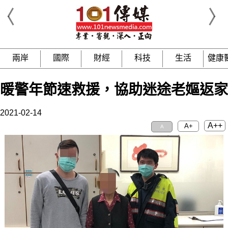
兩岸
國際
財經
科技
生活
健康
暖警年節速救援，協助迷途老嫗返家
2021-02-14
A++
A+
A