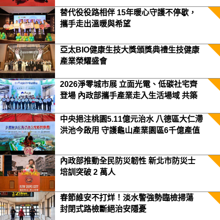
替代役役路相伴 15年暖心守護不停歇，
攜手走出溫暖與希望
亞太BIO健康生技大獎頒獎典禮生技健康
產業榮耀盛會
2026淨零城市展 立面光電、低碳社宅齊
登場 內政部攜手產業走入生活場域 共築
2050淨零願景
中央挹注桃園5.11億元治水 八德區大仁滯
洪池今啟用 守護龜山產業園區6千億產值
保障3.5萬居民安全
內政部推動全民防災韌性 新北市防災士
培訓突破 2 萬人
春節維安不打烊！淡水警強勢臨檢掃蕩
封閉式路檢斷絕治安隱憂