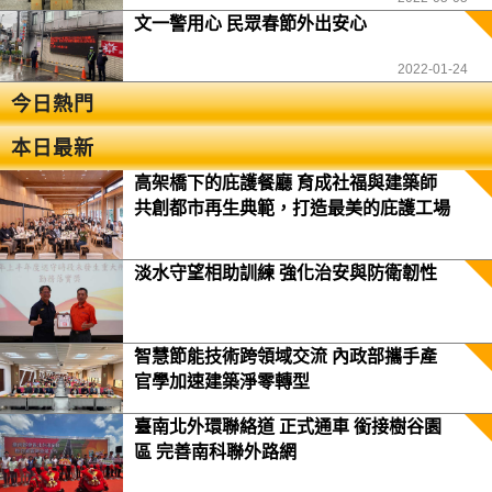
文一警用心 民眾春節外出安心
2022-01-24
今日熱門
本日最新
高架橋下的庇護餐廳 育成社福與建築師
共創都市再生典範，打造最美的庇護工場
淡水守望相助訓練 強化治安與防衛韌性
智慧節能技術跨領域交流 內政部攜手產
官學加速建築淨零轉型
臺南北外環聯絡道 正式通車 銜接樹谷園
區 完善南科聯外路網