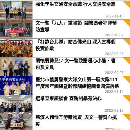
強化學生交通安全意識 行人交通安全篇
2022-11-18
文一警「九九」重陽節 關懷長者犯罪預
防宣導
2022-10-07
「打詐台北隊」結合佛光山 深入宣導假
投資詐欺
2022-09-26
關懷弱勢兒少 文一警致贈暖心小熊、書
包及文具
2022-09-07
臺北市義勇警察大隊文山第一區大隊111
年度常年訓練暨幹部訓練協調會圓滿落幕
2022-08-19
選舉查察座談會 查賄制暴有決心
2022-08-18
慈濟人體恤辛勞贈物資 與文一警齊心抗
疫
2022-05-05