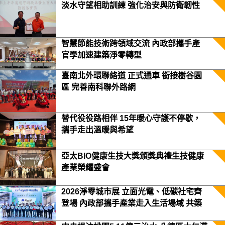
淡水守望相助訓練 強化治安與防衛韌性
智慧節能技術跨領域交流 內政部攜手產
官學加速建築淨零轉型
臺南北外環聯絡道 正式通車 銜接樹谷園
區 完善南科聯外路網
替代役役路相伴 15年暖心守護不停歇，
攜手走出溫暖與希望
亞太BIO健康生技大獎頒獎典禮生技健康
產業榮耀盛會
2026淨零城市展 立面光電、低碳社宅齊
登場 內政部攜手產業走入生活場域 共築
2050淨零願景