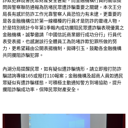
詐欺犯罪戕害民眾財產安全甚鉅，而金融機構行員的關懷提
問與警察聯防通報為防堵民眾遭詐騙重要之關鍵，本次王分
局長有感於防詐工作光靠警察人員恐怕力有未逮，更重要的
是各金融機構位於第一線櫃檯的行員才是防詐的靈魂人物，
於是特別統計今年第1季轄內成功攔阻民眾遭詐騙表現優異之
金融機構，誠摯邀請「中國信託商業銀行成功分行」行員代
表受表揚，也感謝該行全體員工為防堵詐欺犯罪所做的努
力，更希望藉由公開表揚機制，拋磚引玉，鼓勵各金融機構
共同攔阻詐騙犯罪。
內湖分局提醒民眾，如有疑似遭詐騙情形，請立即撥打防詐
騙諮詢專線165或撥打110報案；金融機構及超商人員如遇民
眾疑似有遭詐騙樣態，可積極主動通知警方到場協助，提升
攔阻詐騙成功率，保障民眾財產安全。