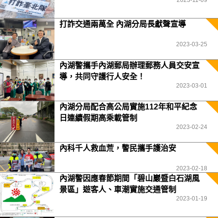
2023-11-09
打詐交通兩萬全 內湖分局長獻聲宣導
2023-03-25
內湖警攜手內湖郵局辦理郵務人員交安宣
導，共同守護行人安全！
2023-03-01
內湖分局配合高公局實施112年和平紀念
日連續假期高乘載管制
2023-02-24
內科千人救血荒，警民攜手護治安
2023-02-18
內湖警因應春節期間「碧山巖暨白石湖風
景區」遊客人、車潮實施交通管制
2023-01-19