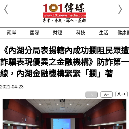
兩岸
國際
財經
科技
生活
健康
《內湖分局表揚轄內成功攔阻民眾遭
詐騙表現優異之金融機構》防詐第一
線，內湖金融機構緊緊「攔」著
2021-04-23
A++
A+
A