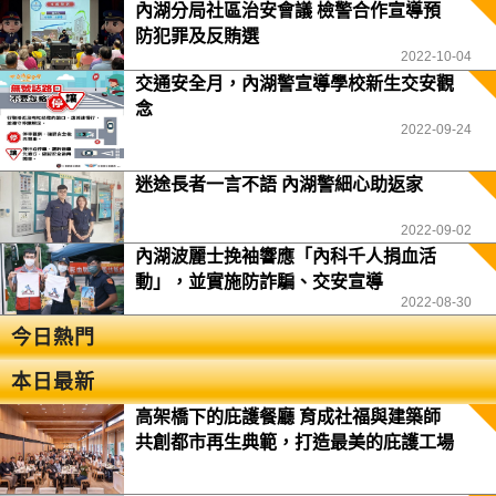
內湖分局社區治安會議 檢警合作宣導預
防犯罪及反賄選
2022-10-04
交通安全月，內湖警宣導學校新生交安觀
念
2022-09-24
迷途長者一言不語 內湖警細心助返家
2022-09-02
內湖波麗士挽袖響應「內科千人捐血活
動」，並實施防詐騙、交安宣導
2022-08-30
今日熱門
本日最新
高架橋下的庇護餐廳 育成社福與建築師
共創都市再生典範，打造最美的庇護工場