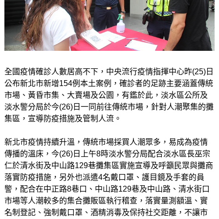
全國疫情確診人數居高不下，中央流行疫情指揮中心昨(25)日
公布新北市新增154例本土案例，確診者的足跡主要涵蓋傳統
市場、黃昏市集、大賣場及公園，有鑑於此，淡水區公所及
淡水警分局於今(26)日一同前往傳統市場，針對人潮聚集的攤
集區，宣導防疫措施及管制人流。
新北市疫情持續升溫，傳統市場採買人潮眾多，易成為疫情
傳播的溫床，今(26)日上午8時淡水警分局配合淡水區長巫宗
仁於清水街及中山路129巷攤集區實施宣導及呼籲民眾與攤商
落實防疫措施，另外也派遣4名戴口罩、護目鏡及手套的員
警，配合在中正路8巷口、中山路129巷及中山路、清水街口
市場等人潮較多的集合攤販區執行稽查，落實量測額溫、實
名制登記、強制戴口罩、酒精消毒及保持社交距離，不讓市