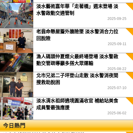
淡水藝術嘉年華「走著橋」週末登場 淡
水警啟動交通管制
2025-09-25
老翁命懸屋簷外牆險墜 淡水警消合力拉
回脫險
2025-09-11
漁人碼頭仲夏煙火最終場登場 淡水警啟
動交管疏導籲多搭大眾運輸
2025-08-22
北市兄弟二子坪登山走散 淡水警消夜間
搜救助脫困
2025-07-10
淡水清水祖師遶境圓滿收官 補給站美食
成員警最強應援
2025-06-02
今日熱門