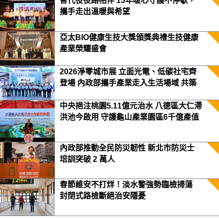
替代役役路相伴 15年暖心守護不停歇，
攜手走出溫暖與希望
亞太BIO健康生技大獎頒獎典禮生技健康
產業榮耀盛會
2026淨零城市展 立面光電、低碳社宅齊
登場 內政部攜手產業走入生活場域 共築
2050淨零願景
中央挹注桃園5.11億元治水 八德區大仁滯
洪池今啟用 守護龜山產業園區6千億產值
保障3.5萬居民安全
內政部推動全民防災韌性 新北市防災士
培訓突破 2 萬人
春節維安不打烊！淡水警強勢臨檢掃蕩
封閉式路檢斷絕治安隱憂