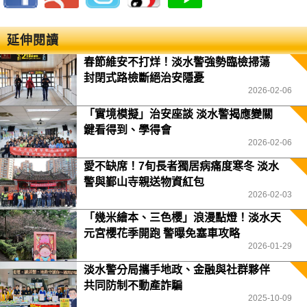
延伸閱讀
春節維安不打烊！淡水警強勢臨檢掃蕩
封閉式路檢斷絕治安隱憂
2026-02-06
「實境模擬」治安座談 淡水警揭應變關
鍵看得到、學得會
2026-02-06
愛不缺席！7旬長者獨居病痛度寒冬 淡水
警與鄞山寺親送物資紅包
2026-02-03
「幾米繪本、三色櫻」浪漫點燈！淡水天
元宮櫻花季開跑 警曝免塞車攻略
2026-01-29
淡水警分局攜手地政、金融與社群夥伴
共同防制不動產詐騙
2025-10-09