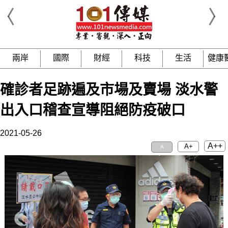
兩岸
國際
財經
科技
生活
健康
確診者足跡遍及市場及賣場 淡水警
出入口稽查宣導阻絕防疫破口
2021-05-26
A++
A+
A