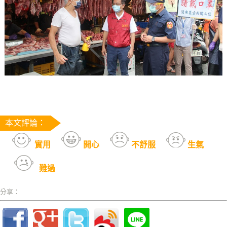
本文評論：
實用
開心
不舒服
生氣
難過
分享：