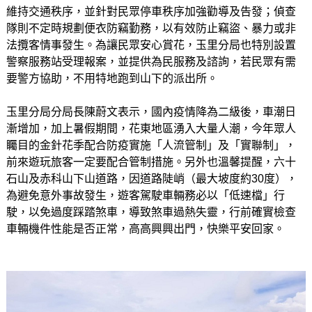
維持交通秩序，並針對民眾停車秩序加強勸導及告發；偵查
隊則不定時規劃便衣防竊勤務，以有效防止竊盜、暴力或非
法攬客情事發生。為讓民眾安心賞花，玉里分局也特別設置
警察服務站受理報案，並提供為民服務及諮詢，若民眾有需
要警方協助，不用特地跑到山下的派出所。
玉里分局分局長陳蔚文表示，國內疫情降為二級後，車潮日
漸增加，加上暑假期間，花東地區湧入大量人潮，今年眾人
矚目的金針花季配合防疫實施「人流管制」及「實聯制」，
前來遊玩旅客一定要配合管制措施。另外也溫馨提醒，六十
石山及赤科山下山道路，因道路陡峭（最大坡度約30度），
為避免意外事故發生，遊客駕駛車輛務必以「低速檔」行
駛，以免過度踩踏煞車，導致煞車過熱失靈，行前確實檢查
車輛機件性能是否正常，高高興興出門，快樂平安回家。