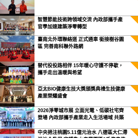
智慧節能技術跨領域交流 內政部攜手產
官學加速建築淨零轉型
臺南北外環聯絡道 正式通車 銜接樹谷園
區 完善南科聯外路網
替代役役路相伴 15年暖心守護不停歇，
攜手走出溫暖與希望
亞太BIO健康生技大獎頒獎典禮生技健康
產業榮耀盛會
2026淨零城市展 立面光電、低碳社宅齊
登場 內政部攜手產業走入生活場域 共築
2050淨零願景
中央挹注桃園5.11億元治水 八德區大仁滯