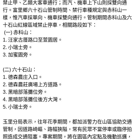
禁止甲、乙類大客車通行；而汽、機車上下山則採雙向通
行。富里鄉六十石山管制時間、禁行車種規定與赤科山一
樣，惟汽車採單向、機車採雙向通行。管制期間赤科山及六
十石山紅線區域禁止停車，相關路段如下：
(一) 赤科山：
1. 汪家古厝路口至萱園居。
2. 小瑞士旁。
3. 加蜜園旁。
(二) 六十石山：
1. 德森農庄入口。
2. 德森農莊廣場上方道路。
3. 黑暗部落攤位旁。
4. 黑暗部落攤位後方大灣。
5. 小瑞士旁。
玉里分局表示，往年花季期間，都加派警力在山區協助交通
管制，因道路崎嶇、路幅狹隘，常有民眾不當停車或臨停拍
照造成交通阻塞。專案期間，將在園區內定點及機動巡邏，