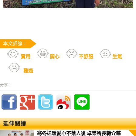
本文評論：
實用
開心
不舒服
生氣
難過
分享：
延伸閱讀
寒冬送暖愛心不落人後 卓樂所長轉介慈