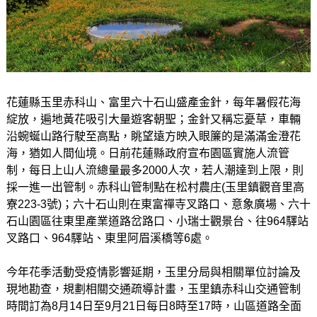
花蓮縣玉里赤科山、富里六十石山盛產金針，每年暑假花海
綻放，遍地黃花吸引大量遊客朝聖；金針又稱忘憂草，車輛
沿蜿蜒山路行駛至高點，眺望遠方映入眼簾的是滿滿金澄花
海，猶如人間仙境。日前花蓮縣政府宣布園區實施人流管
制，每日上山人流總量最多2000人次，若人潮達到上限，則
採一進一出管制。赤科山管制點在松村農庄(玉里鎮觀音里高
寮223-3號)；六十石山則在東富禪寺叉路口、意象廣場、六十
石山園區往東里產業道路岔路口、小瑞士觀景台、往964驛站
叉路口、964驛站、東里阿眉溪橋等6處。
今年花季活動受疫情影響延期，玉里分局與相關單位討論及
現地勘查，規劃相關交通疏導計畫，玉里鎮赤科山交通管制
時間訂為8月14日至9月21日每日8時至17時，山區道路全面