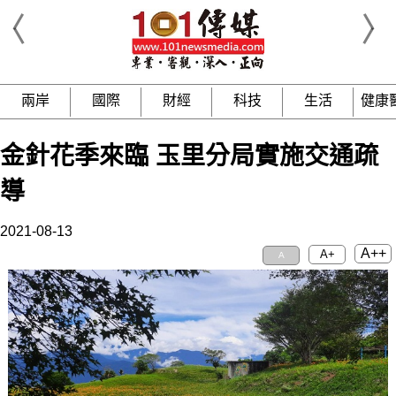
兩岸
國際
財經
科技
生活
健康
金針花季來臨 玉里分局實施交通疏
導
2021-08-13
A++
A+
A