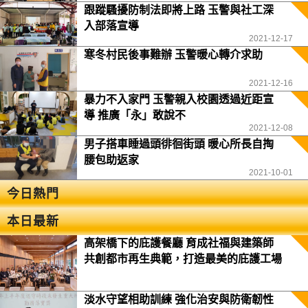
跟蹤騷擾防制法即將上路 玉警與社工深
入部落宣導
2021-12-17
寒冬村民後事難辦 玉警暖心轉介求助
2021-12-16
暴力不入家門 玉警親入校園透過近距宣
導 推廣「永」敢說不
2021-12-08
男子搭車睡過頭徘徊街頭 暖心所長自掏
腰包助返家
2021-10-01
今日熱門
本日最新
高架橋下的庇護餐廳 育成社福與建築師
共創都市再生典範，打造最美的庇護工場
淡水守望相助訓練 強化治安與防衛韌性