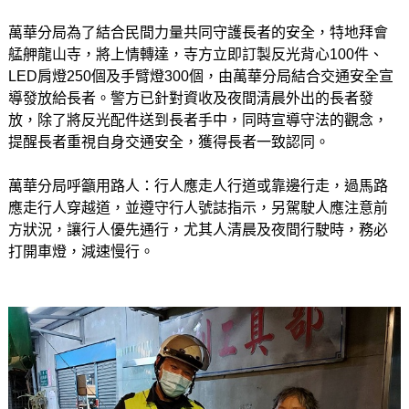
萬華分局為了結合民間力量共同守護長者的安全，特地拜會
艋舺龍山寺，將上情轉達，寺方立即訂製反光背心100件、
LED肩燈250個及手臂燈300個，由萬華分局結合交通安全宣
導發放給長者。警方已針對資收及夜間清晨外出的長者發
放，除了將反光配件送到長者手中，同時宣導守法的觀念，
提醒長者重視自身交通安全，獲得長者一致認同。
萬華分局呼籲用路人：行人應走人行道或靠邊行走，過馬路
應走行人穿越道，並遵守行人號誌指示，另駕駛人應注意前
方狀況，讓行人優先通行，尤其人清晨及夜間行駛時，務必
打開車燈，減速慢行。