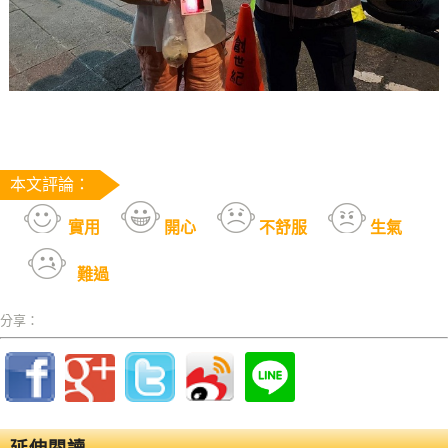
本文評論：
實用
開心
不舒服
生氣
難過
分享：