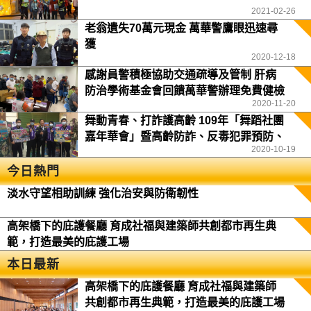
2021-02-26
老翁遺失70萬元現金 萬華警鷹眼迅速尋
獲
2020-12-18
感謝員警積極協助交通疏導及管制 肝病
防治學術基金會回饋萬華警辦理免費健檢
2020-11-20
舞動青春、打詐護高齡 109年「舞蹈社團
嘉年華會」暨高齡防詐、反毒犯罪預防、
2020-10-19
交通安全宣導活動
今日熱門
淡水守望相助訓練 強化治安與防衛韌性
高架橋下的庇護餐廳 育成社福與建築師共創都市再生典
範，打造最美的庇護工場
本日最新
高架橋下的庇護餐廳 育成社福與建築師
共創都市再生典範，打造最美的庇護工場