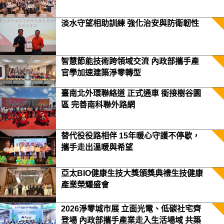
淡水守望相助訓練 強化治安與防衛韌性
智慧節能技術跨領域交流 內政部攜手產
官學加速建築淨零轉型
臺南北外環聯絡道 正式通車 銜接樹谷園
區 完善南科聯外路網
替代役役路相伴 15年暖心守護不停歇，
攜手走出溫暖與希望
亞太BIO健康生技大獎頒獎典禮生技健康
產業榮耀盛會
2026淨零城市展 立面光電、低碳社宅齊
登場 內政部攜手產業走入生活場域 共築