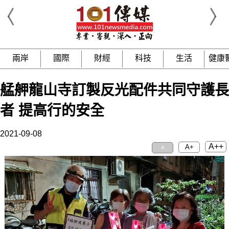
兩岸
國際
財經
科技
生活
健康
艋舺龍山寺訂製反光配件共同守護長
者 提高行的安全
2021-09-08
A++
A+
A