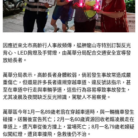
因應近來北市高齡行人事故頻傳，艋舺龍山寺特別訂製反光
背心、LED肩燈及手臂燈，由萬華分局配合交通安全宣導發
放給長者。
萬華分局表示，高齡長者身體較弱，倘若發生事故常造成嚴
重傷亡，但還是許多長者違規穿越車道、違反號誌指示，甚
至在車道中行走與車輛爭道，這些行為容易導致事故發生，
尤其凌晨及夜間缺乏反光辨識，駕駛人不易察覺。
萬華區今年1月一名89歲老翁在穿越車道時，與一輛機車發生
碰撞，送醫後宣告死亡；2月一名60歲資源回收老嫗凌晨走在
車道上，遭汽車從後方撞上，當場死亡；8月一名79歲老婦疑
似闖紅燈，遭貨車撞飛，急救後仍不治。