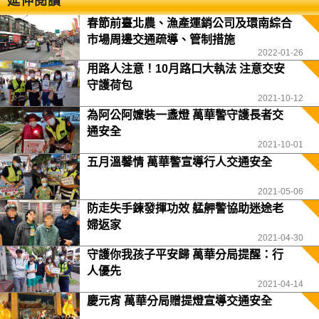
延伸閱讀
春節前臺北農、漁產運銷公司及環南綜合
市場周邊交通疏導、管制措施
2022-01-26
用路人注意！10月路口大執法 注意交安
守護荷包
2021-10-12
為阿公阿嬤裝一盞燈 萬華警守護長者交
通安全
2021-10-01
五月溫馨情 萬華警宣導行人交通安全
2021-05-06
防走失手鍊發揮功效 艋舺警協助迷途老
婦返家
2021-04-30
守護你我孩子平安歸 萬華分局提醒：行
人優先
2021-04-14
慶元宵 萬華分局贈提燈宣導交通安全