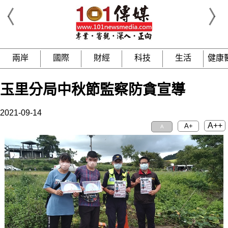
兩岸
國際
財經
科技
生活
健康
玉里分局中秋節監察防貪宣導
2021-09-14
A++
A+
A