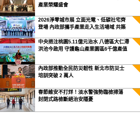
產業榮耀盛會
2026淨零城市展 立面光電、低碳社宅齊
登場 內政部攜手產業走入生活場域 共築
2050淨零願景
中央挹注桃園5.11億元治水 八德區大仁滯
洪池今啟用 守護龜山產業園區6千億產值
保障3.5萬居民安全
內政部推動全民防災韌性 新北市防災士
培訓突破 2 萬人
春節維安不打烊！淡水警強勢臨檢掃蕩
封閉式路檢斷絕治安隱憂