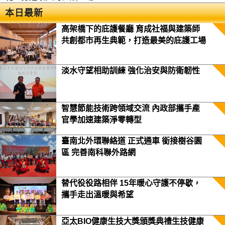
本日最新
高架橋下的庇護餐廳 育成社福與建築師
共創都市再生典範，打造最美的庇護工場
淡水守望相助訓練 強化治安與防衛韌性
智慧節能技術跨領域交流 內政部攜手產
官學加速建築淨零轉型
臺南北外環聯絡道 正式通車 銜接樹谷園
區 完善南科聯外路網
替代役役路相伴 15年暖心守護不停歇，
攜手走出溫暖與希望
亞太BIO健康生技大獎頒獎典禮生技健康