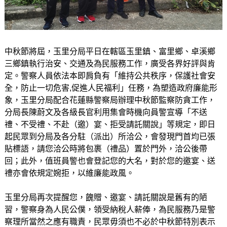
中秋節將屆，玉里分局平日在轄區玉里鎮、富里鄉、卓溪鄉
三鄉鎮執行治安、交通及為民服務工作，廣受各界好評與肯
定。警察人員依法本即肩負有「維持公共秩序，保護社會安
全，防止一切危害,促進人民福利」任務，為塑造政府廉能形
象，玉里分局配合花蓮縣警察局辦理中秋節監察防貪工作，
分局長陳蔚文及各級長官利用集會時機向員警宣導「不送
禮、不受禮、不赴（邀）宴、拒受請託關說」等規定，即日
起民眾到分局及各分駐（派出）所洽公，會發現門首均已張
貼標語，請您洽公時將包裹（禮品）置於門外，洽公後帶
回；此外，值班員警也會登記您的大名，對於您的邀宴、送
禮亦會依規定婉拒，以維廉能政風。
玉里分局再次提醒您，餽贈、邀宴、請託關說是舊有的陋
習，警察身為人民公僕，領受納稅人薪俸，為民服務乃是警
察理所當然之應有職責，民眾毋須也不必於中秋節特別表示