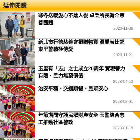
延伸閱讀
寒冬送暖愛心不落人後 卓樂所長轉介慈
善團體
2023-11-30
新北市行德慈善會捐贈物資 溫馨若比鄰
東里警積極傳愛
2023-11-21
玉里有「志」之士成立20周年 實現警力
有限、民力無窮價值
2023-04-13
治安平穩、交通順暢、民眾安心
2023-02-01
年節期間守護民眾財產安全 玉警結合志
工推動社區警政
2023-01-19