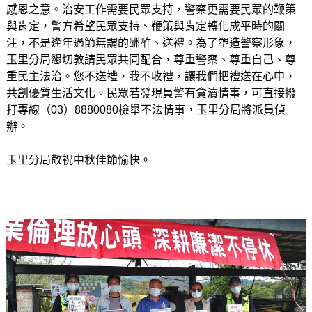
感恩之意。治安工作需要民眾支持，警察更需要民眾的鞭策
與肯定，警方希望民眾支持、鞭策與肯定轉化成平時的關
注，不是逢年過節無謂的酬酢、送禮。為了塑造警察形象，
玉里分局懇切敦請民眾共同配合，尊重警察、尊重自己、尊
重民主法治。您不送禮，我不收禮，讓我們把禮送在心中，
共創優質生活文化。民眾若發現員警有貪瀆情事，可直接撥
打專線（03）8880080檢舉不法情事，玉里分局將派員偵
辦。
玉里分局敬祝中秋佳節愉快。