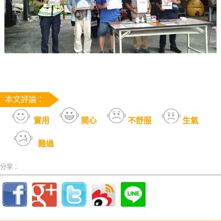
本文評論：
實用
開心
不舒服
生氣
難過
分享：