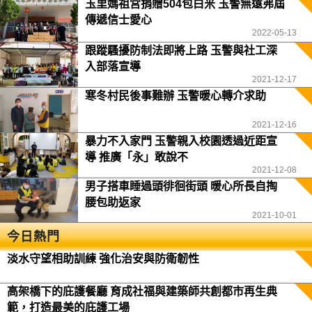
玉里媽祖宮捐贈504包白米 玉警無遠弗屆
傳遞信士愛心
2022-05-13
跟蹤騷擾防制法即將上路 玉警與社工深
入部落宣導
2021-12-17
寒冬村民後事難辦 玉警暖心轉介求助
2021-12-16
暴力不入家門 玉警親入校園透過近距宣
導 推廣「永」敢說不
2021-12-08
男子搭車睡過頭徘徊街頭 暖心所長自掏
腰包助返家
2021-10-01
今日熱門
淡水守望相助訓練 強化治安與防衛韌性
高架橋下的庇護餐廳 育成社福與建築師共創都市再生典
範，打造最美的庇護工場