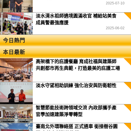
2025-07-10
淡水清水祖師遶境圓滿收官 補給站美食
成員警最強應援
2025-06-02
今日熱門
本日最新
高架橋下的庇護餐廳 育成社福與建築師
共創都市再生典範，打造最美的庇護工場
淡水守望相助訓練 強化治安與防衛韌性
智慧節能技術跨領域交流 內政部攜手產
官學加速建築淨零轉型
臺南北外環聯絡道 正式通車 銜接樹谷園