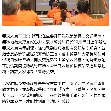
義交人員平日尖峰時段在重要路口競競業業協助交通疏導，
無私地為大眾貢獻心力，淡水警分局特於10月25日上午辦理
義交人員常年訓練，強化執勤技巧及相關交通法令知識，並
結合反詐騙等課程犯罪預防宣導。會中警察局大家長阿仁哥
也親自蒞臨會場，向義交兄弟致上敬意及勉勵，同時也感謝
在疫情期間協助執行市場人流管制及疫苗接種站交通疏導勤
務，讚許大家都是「臺灣英雄」。
治安維護及交通疏導是警察首重工作，除了要靠民眾守望相
助之共識，並凝聚起警民合作的「五力」（義警、民防、警
友、志工、守望相助隊），來作為警察手眼的延伸，共同預
防犯罪發生，才能達到事半功倍的成效。