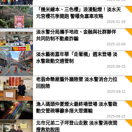
「幾米繪本、三色櫻」浪漫點燈！淡水天
元宮櫻花季開跑 警曝免塞車攻略
2026-01-29
淡水警分局攜手地政、金融與社群夥伴
共同防制不動產詐騙
2025-10-09
淡水藝術嘉年華「走著橋」週末登場 淡
水警啟動交通管制
2025-09-25
老翁命懸屋簷外牆險墜 淡水警消合力拉
回脫險
2025-09-11
漁人碼頭仲夏煙火最終場登場 淡水警啟
動交管疏導籲多搭大眾運輸
2025-08-22
北市兄弟二子坪登山走散 淡水警消夜間
搜救助脫困