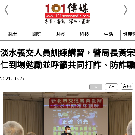
兩岸
國際
財經
科技
生活
健康
淡水義交人員訓練講習，警局長黃宗
仁到場勉勵並呼籲共同打詐、防詐騙
2021-10-27
A++
A+
A