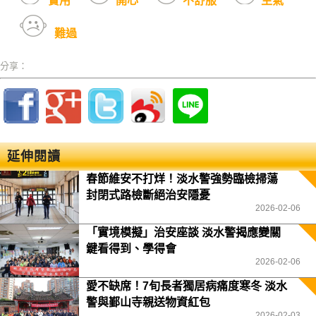
實用
開心
不舒服
生氣
難過
分享：
延伸閱讀
春節維安不打烊！淡水警強勢臨檢掃蕩
封閉式路檢斷絕治安隱憂
2026-02-06
「實境模擬」治安座談 淡水警揭應變關
鍵看得到、學得會
2026-02-06
愛不缺席！7旬長者獨居病痛度寒冬 淡水
警與鄞山寺親送物資紅包
2026-02-03