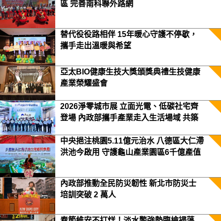
區 完善南科聯外路網
替代役役路相伴 15年暖心守護不停歇，
攜手走出溫暖與希望
亞太BIO健康生技大獎頒獎典禮生技健康
產業榮耀盛會
2026淨零城市展 立面光電、低碳社宅齊
登場 內政部攜手產業走入生活場域 共築
2050淨零願景
中央挹注桃園5.11億元治水 八德區大仁滯
洪池今啟用 守護龜山產業園區6千億產值
保障3.5萬居民安全
內政部推動全民防災韌性 新北市防災士
培訓突破 2 萬人
春節維安不打烊！淡水警強勢臨檢掃蕩