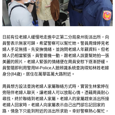
日前有位老婦人緩慢地走進中正第二分局泉州街派出所，向
員警表示無家可歸，希望警察可以幫忙她。警員周煒婷見老
婦人手足無措，先安撫情緒，並詢問老婦人年籍資料。但老
婦人仍相當緊張，員警靈機一動，跟老婦人說要幫她拍一張
美麗的照片，老婦人緊張的情緒便在周員安慰下逐漸舒緩。
員警隨即利用警用M-Police人臉辨識系統查詢得知林姓老婦
身分(84歲)，居住在萬華區萬大路附近。
周員想方設法查詢老婦人家屬聯絡方式時，實習生林紫婷在
旁陪伴老婦人聊天，讓老婦人可以放鬆心情。憑藉周員耐心
尋找，終於聯絡到老婦人家屬。老婦人的家屬趕來派出所接
老婦人回家時，老婦人向家屬表示自己出門卻忘記回家的
路，情急下只能到附近的派出所求助。幸好警察熱心幫忙，