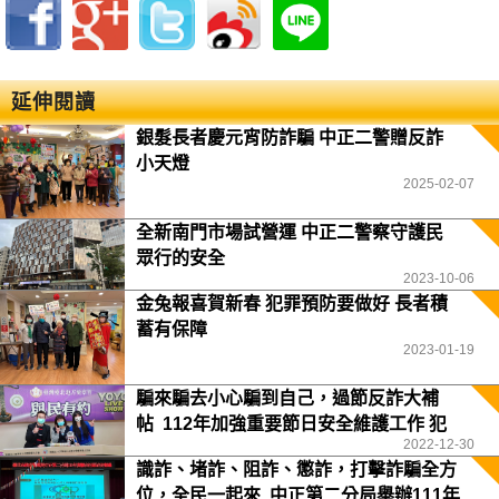
延伸閱讀
銀髮長者慶元宵防詐騙 中正二警贈反詐
小天燈
2025-02-07
全新南門市場試營運 中正二警察守護民
眾行的安全
2023-10-06
金兔報喜賀新春 犯罪預防要做好 長者積
蓄有保障
2023-01-19
騙來騙去小心騙到自己，過節反詐大補
帖 112年加強重要節日安全維護工作 犯
2022-12-30
罪預防逗陣來
識詐、堵詐、阻詐、懲詐，打擊詐騙全方
位，全民一起來 中正第二分局舉辦111年