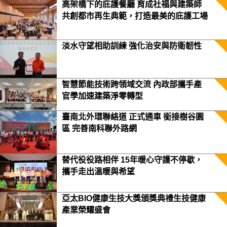
高架橋下的庇護餐廳 育成社福與建築師
共創都市再生典範，打造最美的庇護工場
淡水守望相助訓練 強化治安與防衛韌性
智慧節能技術跨領域交流 內政部攜手產
官學加速建築淨零轉型
臺南北外環聯絡道 正式通車 銜接樹谷園
區 完善南科聯外路網
替代役役路相伴 15年暖心守護不停歇，
攜手走出溫暖與希望
亞太BIO健康生技大獎頒獎典禮生技健康
產業榮耀盛會