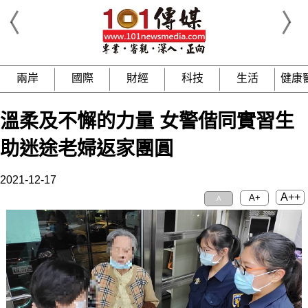
兩岸
國際
財經
科技
生活
健康
溫柔及不懈的力量 女警偕同實習生
助迷途老婦返家團圓
2021-12-17
A++
A+
A