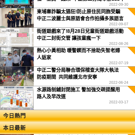
2022-09-30
聯合社區治安會議
柬埔寨詐騙太猖狂!防止原住民同胞受騙
中正二波麗士與原語會合作拍攝多族語言
2022-09-07
宣導影片
街道遊戲來了!8月28日兒童街道遊戲活動
中正二封街交管 讓孩童瘋一下
2022-08-26
熱心小黃相助 暖警鍥而不捨助失智老婦
人返家
2022-07-19
中正二警分局聯合環保稽查大隊大執法
防疫期間 共同維護北市安寧
2022-06-24
水源路刨鋪封閉施工 警加強交疏提醒用
路人及早改道
2022-03-17
今日熱門
本日最新