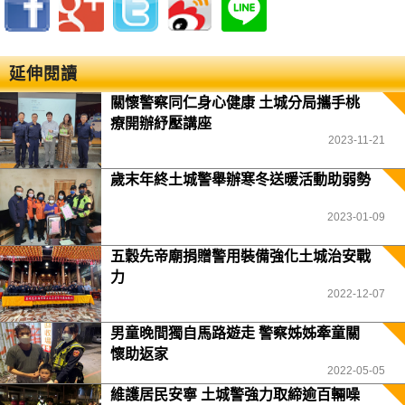
延伸閱讀
關懷警察同仁身心健康 土城分局攜手桃
療開辦紓壓講座
2023-11-21
歲末年終土城警舉辦寒冬送暖活動助弱勢
2023-01-09
五穀先帝廟捐贈警用裝備強化土城治安戰
力
2022-12-07
男童晚間獨自馬路遊走 警察姊姊牽童關
懷助返家
2022-05-05
維護居民安寧 土城警強力取締逾百輛噪