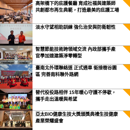
高架橋下的庇護餐廳 育成社福與建築師
共創都市再生典範，打造最美的庇護工場
淡水守望相助訓練 強化治安與防衛韌性
智慧節能技術跨領域交流 內政部攜手產
官學加速建築淨零轉型
臺南北外環聯絡道 正式通車 銜接樹谷園
區 完善南科聯外路網
替代役役路相伴 15年暖心守護不停歇，
攜手走出溫暖與希望
亞太BIO健康生技大獎頒獎典禮生技健康
產業榮耀盛會