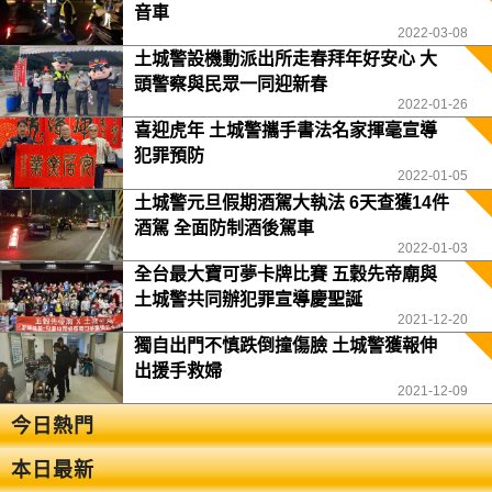
音車
2022-03-08
土城警設機動派出所走春拜年好安心 大
頭警察與民眾一同迎新春
2022-01-26
喜迎虎年 土城警攜手書法名家揮毫宣導
犯罪預防
2022-01-05
土城警元旦假期酒駕大執法 6天查獲14件
酒駕 全面防制酒後駕車
2022-01-03
全台最大寶可夢卡牌比賽 五穀先帝廟與
土城警共同辦犯罪宣導慶聖誕
2021-12-20
獨自出門不慎跌倒撞傷臉 土城警獲報伸
出援手救婦
2021-12-09
今日熱門
本日最新