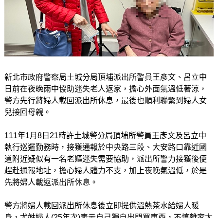
新北市政府警察局土城分局頂埔派出所警員王彥文、呂立中
日前在夜晚雨中協助迷失老人返家，擔心外面氣溫低著涼，
警方先行將婦人載回派出所休息，最後也順利聯繫到婦人女
兒接回母親。
111年1月8日21時許土城警分局頂埔所警員王彥文及呂立中
執行巡邏勤務時，接獲通報於中央路三段、大安路口靠近國
道附近疑似有一名老嫗迷失需要協助，派出所警力接獲後便
趕赴通報地址，擔心婦人體力不支，加上夜晚氣溫低，於是
先將婦人載返派出所休息。
警方將婦人載回派出所休息後立即提供溫熱茶水給婦人暖
身，尤姓婦人(25年次)表示自己獨自出門買東西，不慎離家太