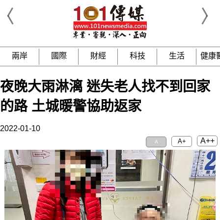
兩岸
國際
財經
科技
生活
健康
夜晚大雨淋漓 迷失老人找不到回家
的路 土城暖警協助返家
2022-01-10
A++
A+
A