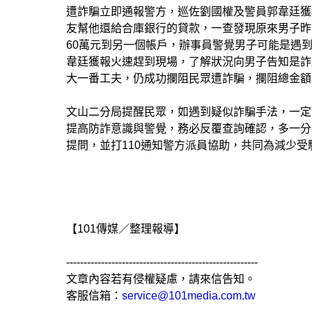
遭詐騙立即通報警方，巡佐劉國權及警員郭韋廷獲
友幫他還給合庫銀行的貸款，一查發現原來男子昨
60萬元到另一個帳戶，辦事員警覺男子可能是遇
韋廷獲報火速趕到現場，了解狀況向男子告知是詐
大一番工夫，仍成功攔阻民眾遭詐騙，攔阻總金額
文山二分局提醒民眾，如遇到疑似詐騙手法，一定
提高防詐意識與警覺，務必反覆查詢確認，多一分
提問，並打110通知警方派員協助，共同為減少受
【101傳媒／整理報導】
-------------------------------------------------------
文章內容若有侵權疑慮，請來信告知。
客服信箱：
service@101media.com.tw