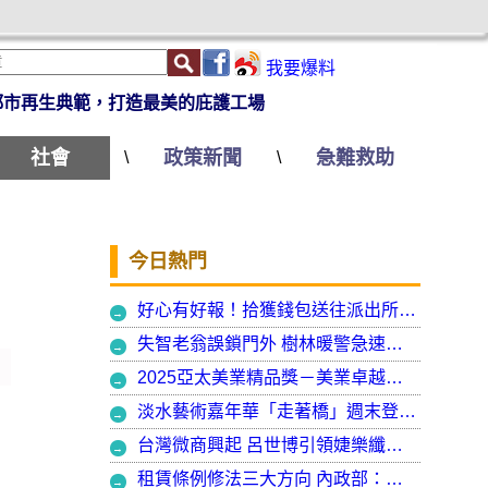
我要爆料
都市再生典範，打造最美的庇護工場
社會
政策新聞
急難救助
\
\
今日熱門
好心有好報！拾獲錢包送往派出所竟發現自己遺失的手機
失智老翁誤鎖門外 樹林暖警急速營救阻飢寒
2025亞太美業精品獎－美業卓越大賞 揭曉年度最受矚目美業榮耀品牌
淡水藝術嘉年華「走著橋」週末登場 淡水警啟動交通管制
台灣微商興起 呂世博引領婕樂纖走入國際
租賃條例修法三大方向 內政部：保障租賃雙方權益 租客安心住、房東放心租