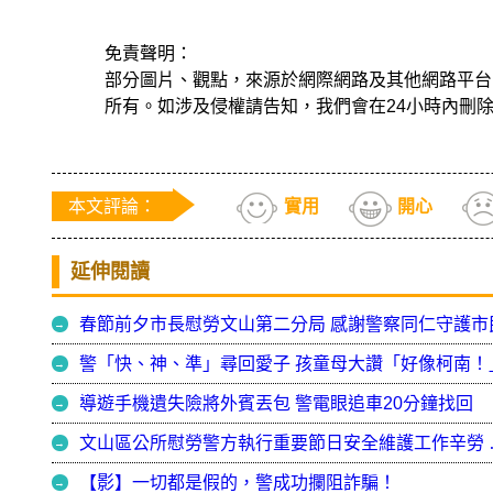
免責聲明：
部分圖片、觀點，來源於網際網路及其他網路平台
所有。如涉及侵權請告知，我們會在24小時內刪
本文評論：
實用
開心
延伸閱讀
春節前夕市長慰勞文山第二分局 感謝警察同仁守護市
警「快、神、準」尋回愛子 孩童母大讚「好像柯南！
導遊手機遺失險將外賓丟包 警電眼追車20分鐘找回
文山區公所慰勞警方執
【影】一切都是假的，警成功攔阻詐騙！