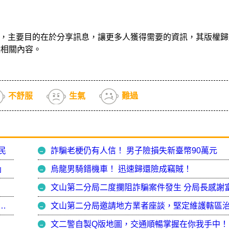
，主要目的在於分享訊息，讓更多人獲得需要的資訊，其版權歸
除相關內容。
不舒服
生氣
難過
民
詐騙老梗仍有人信！ 男子險損失新臺幣90萬元
」
烏龍男騎錯機車！ 迅速歸還險成竊賊！
行重要節日安全維護工作辛勞 文山第二分局同心讓民眾安心過好年
文山第二分局邀請地方業者座談，堅定維護轄區
文二警自製Q版地圖，交通順暢掌握在你我手中！