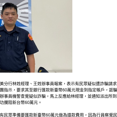
美分行林姓經理、王姓辦事員報案，表示有民眾疑似遭詐騙請求
團指示，要求其至銀行匯款新臺幣60萬元現金到指定帳戶，誆
辦事員機警查覺疑似詐騙，馬上反應給林經理，並通知派出所到
功攔阻新台幣60萬元。
有民眾準備要匯款新臺幣60萬元做為還款費用，因為行員察覺