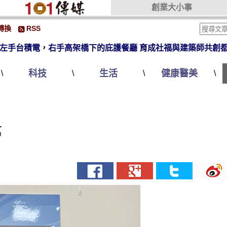
創業大小事
轉換
RSS
左手台積電，右手高架橋下的庇護餐廳 育成社福與建築師共創
科技
生活
健康醫美
\
\
\
\
萬