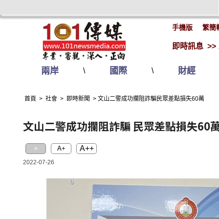
手機版
繁簡
即時訊息 >>
兩岸
國際
財經
\
\
首頁
>
社會
>
即時新聞
>
文山二警成功攔阻詐騙民眾差點損失60萬
文山二警成功攔阻詐騙 民眾差點損失60
A++
A+
A
2022-07-26