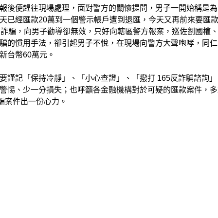
報後便趕往現場處理，面對警方的關懷提問，男子一開始稱是為
天已經匯款20萬到一個警示帳戶遭到退匯，今天又再前來要匯
到詐騙，向男子勸導卻無效，只好向轄區警方報案，巡佐劉國權
騙的慣用手法，卻引起男子不悅，在現場向警方大聲咆哮，同仁
新台幣60萬元。
要謹記「保持冷靜」、「小心查證」、「撥打 165反詐騙諮詢」
警惕、少一分損失；也呼籲各金融機構對於可疑的匯款案件，多
騙案件出一份心力。