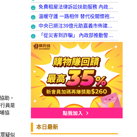
免費租屋法律訴訟扶助服務 內政部：9月30日起正式開辦受理
溫暖守護 一路相伴 替代役關懷袍澤弟兄 以行動展現同袍大愛
中央已挹注39億元助嘉義市佈建污水系統 內政部：東區用戶接管將新增3萬戶 期許未來推動再生水永續利用
「從災害到詐騙」 內政部推動警大轉型強化災防與偵查能力
協助，
騙行員是
場協
本日最新
民眾疑似