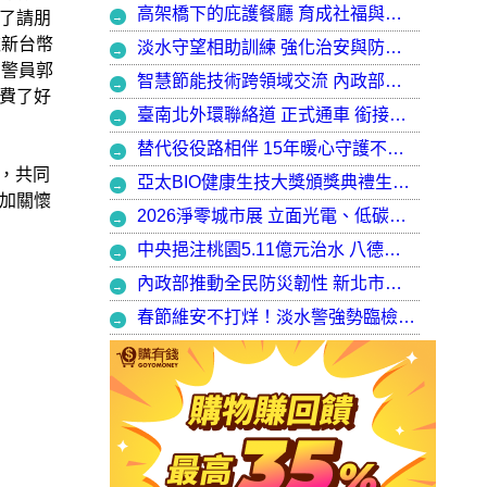
高架橋下的庇護餐廳 育成社福與建築師共創都市再生典範，打造最美的庇護工場
了請朋
款新台幣
淡水守望相助訓練 強化治安與防衛韌性
、警員郭
智慧節能技術跨領域交流 內政部攜手產官學加速建築淨零轉型
費了好
臺南北外環聯絡道 正式通車 銜接樹谷園區 完善南科聯外路網
替代役役路相伴 15年暖心守護不停歇，攜手走出溫暖與希望
，共同
亞太BIO健康生技大獎頒獎典禮生技健康產業榮耀盛會
加關懷
2026淨零城市展 立面光電、低碳社宅齊登場 內政部攜手產業走入生活場域 共築2050淨零願景
中央挹注桃園5.11億元治水 八德區大仁滯洪池今啟用 守護龜山產業園區6千億產值 保障3.5萬居民安全
內政部推動全民防災韌性 新北市防災士培訓突破 2 萬人
春節維安不打烊！淡水警強勢臨檢掃蕩 封閉式路檢斷絕治安隱憂