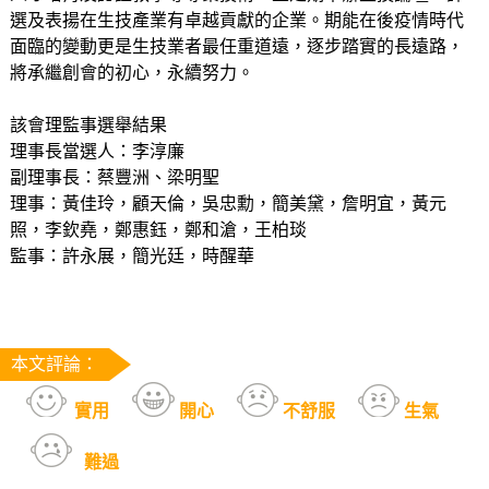
選及表揚在生技產業有卓越貢獻的企業。期能在後疫情時代
面臨的變動更是生技業者最任重道遠，逐步踏實的長遠路，
將承繼創會的初心，永續努力。
該會理監事選舉結果
理事長當選人：李淳廉
副理事長：蔡豐洲、梁明聖
理事：黃佳玲，顧天倫，吳忠勳，簡美黛，詹明宜，黃元
照，李欽堯，鄭惠鈺，鄭和滄，王柏琰
監事：許永展，簡光廷，時醒華
本文評論：
實用
開心
不舒服
生氣
難過