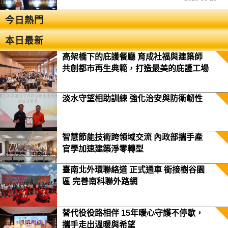
今日熱門
本日最新
高架橋下的庇護餐廳 育成社福與建築師
共創都市再生典範，打造最美的庇護工場
淡水守望相助訓練 強化治安與防衛韌性
智慧節能技術跨領域交流 內政部攜手產
官學加速建築淨零轉型
臺南北外環聯絡道 正式通車 銜接樹谷園
區 完善南科聯外路網
替代役役路相伴 15年暖心守護不停歇，
攜手走出溫暖與希望