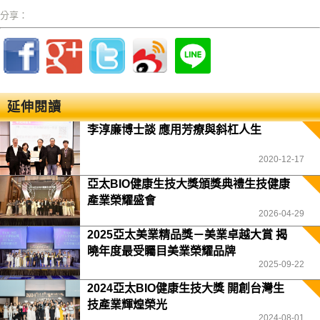
分享：
延伸閱讀
李淳廉博士談 應用芳療與斜杠人生
2020-12-17
亞太BIO健康生技大獎頒獎典禮生技健康
產業榮耀盛會
2026-04-29
2025亞太美業精品獎－美業卓越大賞 揭
曉年度最受矚目美業榮耀品牌
2025-09-22
2024亞太BIO健康生技大獎 開創台灣生
技產業輝煌榮光
2024-08-01