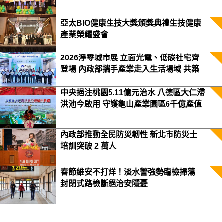
亞太BIO健康生技大獎頒獎典禮生技健康
產業榮耀盛會
2026淨零城市展 立面光電、低碳社宅齊
登場 內政部攜手產業走入生活場域 共築
2050淨零願景
中央挹注桃園5.11億元治水 八德區大仁滯
洪池今啟用 守護龜山產業園區6千億產值
保障3.5萬居民安全
內政部推動全民防災韌性 新北市防災士
培訓突破 2 萬人
春節維安不打烊！淡水警強勢臨檢掃蕩
封閉式路檢斷絕治安隱憂