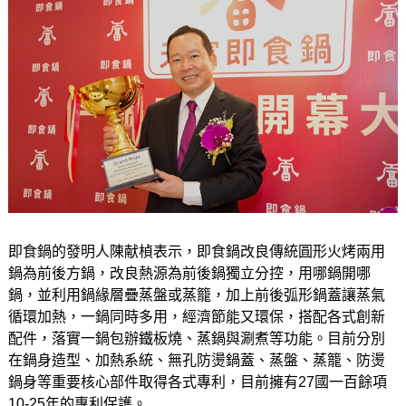
即食鍋的發明人陳献楨表示，即食鍋改良傳統圓形火烤兩用
鍋為前後方鍋，改良熱源為前後鍋獨立分控，用哪鍋開哪
鍋，並利用鍋緣層疊蒸盤或蒸籠，加上前後弧形鍋蓋讓蒸氣
循環加熱，一鍋同時多用，經濟節能又環保，搭配各式創新
配件，落實一鍋包辦鐵板燒、蒸鍋與涮煮等功能。目前分別
在鍋身造型、加熱系統、無孔防燙鍋蓋、蒸盤、蒸籠、防燙
鍋身等重要核心部件取得各式專利，目前擁有27國一百餘項
10-25年的專利保護。