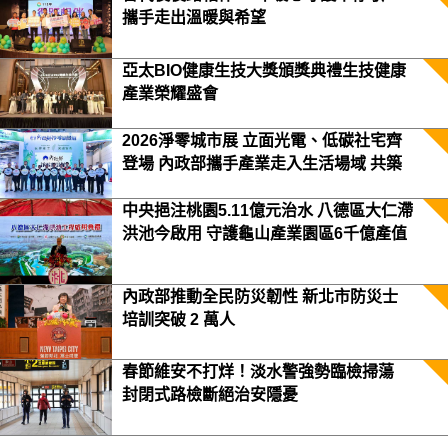
攜手走出溫暖與希望
亞太BIO健康生技大獎頒獎典禮生技健康
產業榮耀盛會
2026淨零城市展 立面光電、低碳社宅齊
登場 內政部攜手產業走入生活場域 共築
2050淨零願景
中央挹注桃園5.11億元治水 八德區大仁滯
洪池今啟用 守護龜山產業園區6千億產值
保障3.5萬居民安全
內政部推動全民防災韌性 新北市防災士
培訓突破 2 萬人
春節維安不打烊！淡水警強勢臨檢掃蕩
封閉式路檢斷絕治安隱憂