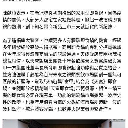
陳献楨表示，在新冠肺炎初期推出的家用型即食鍋，因為疫
情的關係，大部分人都宅在家裡做料理，掀起一波搶購即食
鍋的熱潮，創下知名電商新品上市三天就斷貨的新紀錄。
為了造福廣大饕客，也讓更多人有體驗即食鍋的機會，經過
多年研發終於突破技術瓶頸，商用即食鍋的專利分控電磁爐
在今年取得經濟部商檢局的認證通過。天成飯店集團張茂松
總裁相信，以天成飯店集團數十年餐飲經營之豐富經驗與富
甲一方集團陳董事長所發明即食鍋超強功能與品質之結合，
雙方強強聯手必能為台灣未來之鍋類餐飲市場開創一個無可
匹敵的新藍海，遂取｢天成｣與｢富甲｣結合為《天富》即食
鍋。並隨即於板橋創辦｢天富即食鍋｣示範餐廳，相信一鍋三
饗的即食鍋必定在現有單一功能的涮涮鍋市場掀起一波歷史
性的改變，也為年產值數百億的火鍋紅海市場創造新一波的
獲利藍海，歡迎饕客光臨，也歡迎火鍋業者聯繫合作。