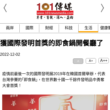
兩岸
國際
財經
科技
生活
健康
獲國際發明首獎的即食鍋開餐廳了
2022-12-02
A++
A+
A
疫情前最後一次的國際發明展2019年在韓國首爾舉辦，代表
台灣參賽的｢即食鍋｣，在世界數十國一千餘件發明品中勇奪
大會首獎！