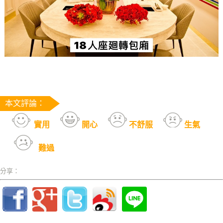
本文評論：
實用
開心
不舒服
生氣
難過
分享：