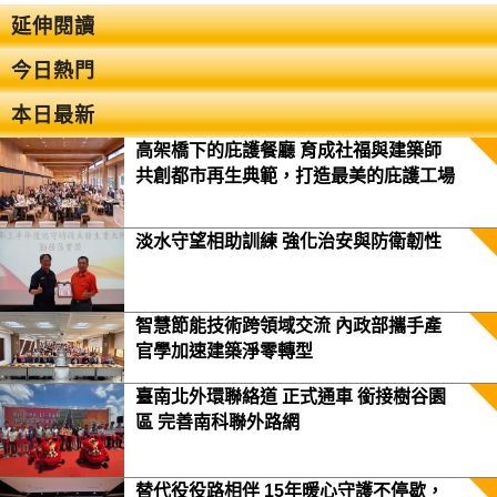
延伸閱讀
今日熱門
本日最新
高架橋下的庇護餐廳 育成社福與建築師
共創都市再生典範，打造最美的庇護工場
淡水守望相助訓練 強化治安與防衛韌性
智慧節能技術跨領域交流 內政部攜手產
官學加速建築淨零轉型
臺南北外環聯絡道 正式通車 銜接樹谷園
區 完善南科聯外路網
替代役役路相伴 15年暖心守護不停歇，