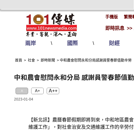
手機版
繁簡
即時訊息 >>
兩岸
國際
財經
\
\
首頁
>
社會
>
即時新聞
>
中和農會慰問永和分局感謝員警春節值勤辛勞
中和農會慰問永和分局 感謝員警春節值
A++
A+
A
2023-01-04
【新北訊】農曆春節假期即將到來，中和地區農會
維護工作」，對社會治安及交通維護工作的辛勞付