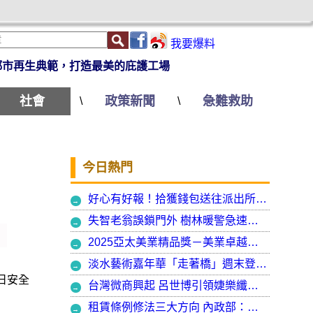
我要爆料
都市再生典範，打造最美的庇護工場
社會
政策新聞
急難救助
\
\
今日熱門
好心有好報！拾獲錢包送往派出所竟發現自己遺失的手機
失智老翁誤鎖門外 樹林暖警急速營救阻飢寒
2025亞太美業精品獎－美業卓越大賞 揭曉年度最受矚目美業榮耀品牌
淡水藝術嘉年華「走著橋」週末登場 淡水警啟動交通管制
日安全
台灣微商興起 呂世博引領婕樂纖走入國際
租賃條例修法三大方向 內政部：保障租賃雙方權益 租客安心住、房東放心租