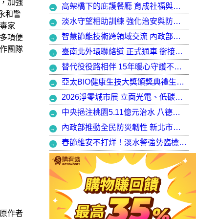
，加強
高架橋下的庇護餐廳 育成社福與建築師共創都市再生典範，打造最美的庇護工場
永和警
淡水守望相助訓練 強化治安與防衛韌性
毒家
智慧節能技術跨領域交流 內政部攜手產官學加速建築淨零轉型
多項便
作團隊
臺南北外環聯絡道 正式通車 銜接樹谷園區 完善南科聯外路網
替代役役路相伴 15年暖心守護不停歇，攜手走出溫暖與希望
亞太BIO健康生技大獎頒獎典禮生技健康產業榮耀盛會
2026淨零城市展 立面光電、低碳社宅齊登場 內政部攜手產業走入生活場域 共築2050淨零願景
中央挹注桃園5.11億元治水 八德區大仁滯洪池今啟用 守護龜山產業園區6千億產值 保障3.5萬居民安全
內政部推動全民防災韌性 新北市防災士培訓突破 2 萬人
春節維安不打烊！淡水警強勢臨檢掃蕩 封閉式路檢斷絕治安隱憂
原作者