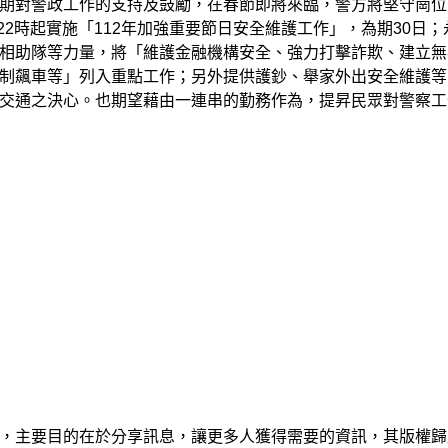
期對警政工作的支持及鼓勵，在春節即將來臨，警方將堅守崗位
22時起實施「112年加強重要節日安全維護工作」，為期30日；
相助隊等力量，將「維護金融機構安全、強力打擊詐欺、建立無
制飆車等」列入重點工作；另外提供護鈔、舉家外出安全維護等
交通之決心。也期望藉由一連串的勤務作為，提昇民眾對警察工
，主要目的在於分享訊息，讓更多人獲得需要的資訊，其版權歸