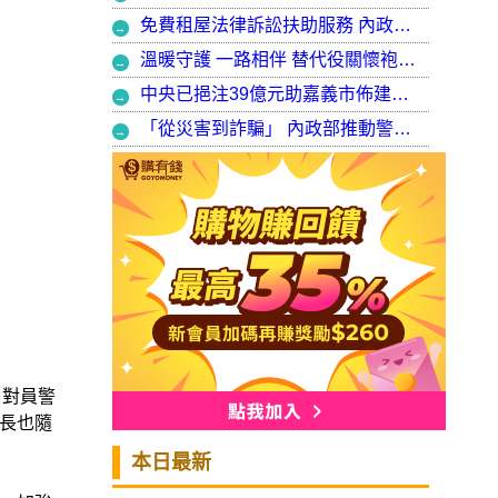
免費租屋法律訴訟扶助服務 內政部：9月30日起正式開辦受理
溫暖守護 一路相伴 替代役關懷袍澤弟兄 以行動展現同袍大愛
中央已挹注39億元助嘉義市佈建污水系統 內政部：東區用戶接管將新增3萬戶 期許未來推動再生水永續利用
「從災害到詐騙」 內政部推動警大轉型強化災防與偵查能力
，對員警
長也隨
本日最新