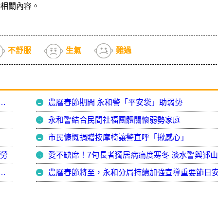
除相關內容。
不舒服
生氣
難過
工作不打烊 中和農會率隊，慰問永和分局員警春節值勤辛勞
農曆春節期間 永和警「平安袋」助弱勢
永和警結合民間社福團體關懷弱勢家庭
市民慷慨捐贈按摩椅讓警直呼「揪感心」
辛勞
安全維護工作起跑 副議長帶隊慰問永和分局