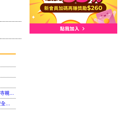
愛不缺席！7旬長者獨居病痛度寒冬 淡水警與鄞山寺親送物資紅包
農曆春節將至，永和分局持續加強宣導重要節日安全維護工作