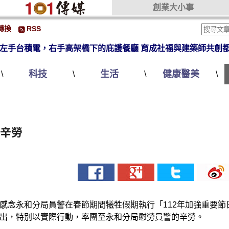
創業大小事
轉換
RSS
左手台積電，右手高架橋下的庇護餐廳 育成社福與建築師共創
科技
生活
健康醫美
\
\
\
\
勤辛勞
感念永和分局員警在春節期間犧牲假期執行「112年加強重要節
出，特別以實際行動，率團至永和分局慰勞員警的辛勞。