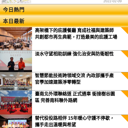
2022-02-09
今日熱門
本日最新
高架橋下的庇護餐廳 育成社福與建築師
共創都市再生典範，打造最美的庇護工場
淡水守望相助訓練 強化治安與防衛韌性
智慧節能技術跨領域交流 內政部攜手產
官學加速建築淨零轉型
臺南北外環聯絡道 正式通車 銜接樹谷園
區 完善南科聯外路網
替代役役路相伴 15年暖心守護不停歇，
攜手走出溫暖與希望