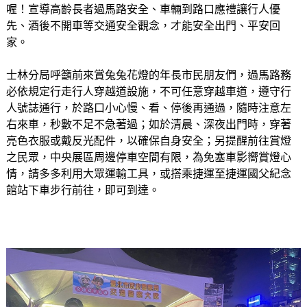
喔！宣導高齡長者過馬路安全、車輛到路口應禮讓行人優
先、酒後不開車等交通安全觀念，才能安全出門、平安回
家。
士林分局呼籲前來賞兔兔花燈的年長市民朋友們，過馬路務
必依規定行走行人穿越道設施，不可任意穿越車道，遵守行
人號誌通行，於路口小心慢、看、停後再通過，隨時注意左
右來車，秒數不足不急著過；如於清晨、深夜出門時，穿著
亮色衣服或戴反光配件，以確保自身安全；另提醒前往賞燈
之民眾，中央展區周邊停車空間有限，為免塞車影嚮賞燈心
情，請多多利用大眾運輸工具，或搭乘捷運至捷運國父紀念
館站下車步行前往，即可到達。