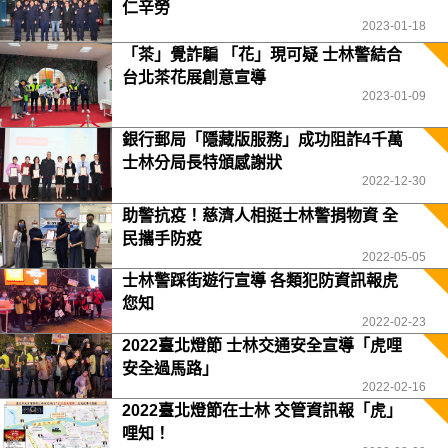
仁辛勞
2023-01-18
「茶」覺詐騙 「花」現可疑 士林警結合
台北茶花展創意宣導
2023-01-09
銀行郵局「隱藏版服務」成功阻詐4千萬
士林分局長特頒感謝狀
2022-12-30
助警抗疫！慈濟人相挺士林警捐物資 全
民攜手防疫
2022-05-05
士林警踩街遊行宣導 各類犯防資訊報虎
您知
2022-02-23
2022臺北燈節 士林交通安全宣導「虎哩
安全過馬路」
2022-02-16
2022臺北燈節在士林 交管資訊報「虎」
哩知！