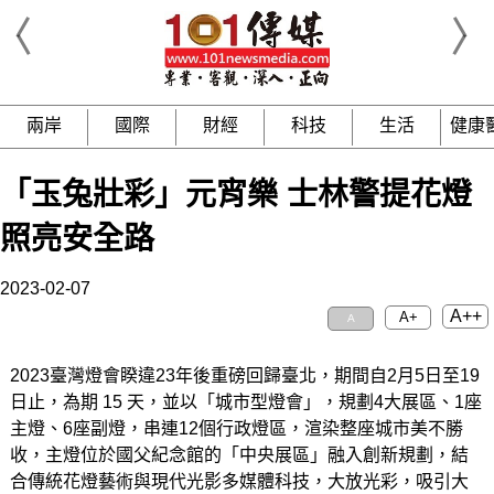
兩岸
國際
財經
科技
生活
健康
「玉兔壯彩」元宵樂 士林警提花燈
照亮安全路
2023-02-07
A++
A+
A
2023臺灣燈會睽違23年後重磅回歸臺北，期間自2月5日至19
日止，為期 15 天，並以「城市型燈會」，規劃4大展區、1座
主燈、6座副燈，串連12個行政燈區，渲染整座城市美不勝
收，主燈位於國父紀念館的「中央展區」融入創新規劃，結
合傳統花燈藝術與現代光影多媒體科技，大放光彩，吸引大