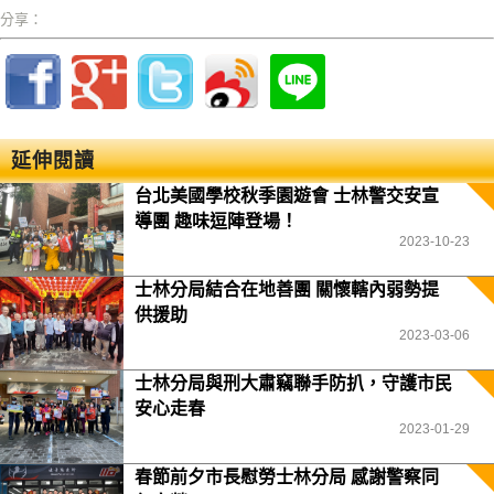
分享：
延伸閱讀
台北美國學校秋季園遊會 士林警交安宣
導團 趣味逗陣登場！
2023-10-23
士林分局結合在地善團 關懷轄內弱勢提
供援助
2023-03-06
士林分局與刑大肅竊聯手防扒，守護市民
安心走春
2023-01-29
春節前夕市長慰勞士林分局 感謝警察同