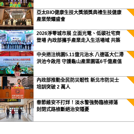
亞太BIO健康生技大獎頒獎典禮生技健康
產業榮耀盛會
2026淨零城市展 立面光電、低碳社宅齊
登場 內政部攜手產業走入生活場域 共築
2050淨零願景
中央挹注桃園5.11億元治水 八德區大仁滯
洪池今啟用 守護龜山產業園區6千億產值
保障3.5萬居民安全
內政部推動全民防災韌性 新北市防災士
培訓突破 2 萬人
春節維安不打烊！淡水警強勢臨檢掃蕩
封閉式路檢斷絕治安隱憂