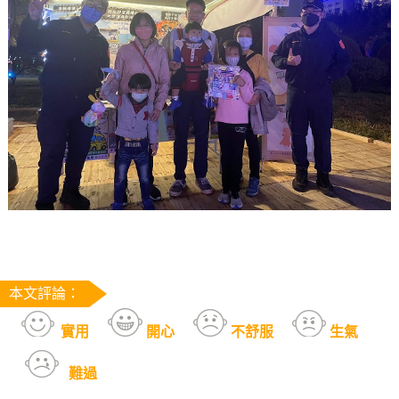
本文評論：
實用
開心
不舒服
生氣
難過