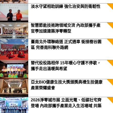
淡水守望相助訓練 強化治安與防衛韌性
智慧節能技術跨領域交流 內政部攜手產
官學加速建築淨零轉型
臺南北外環聯絡道 正式通車 銜接樹谷園
區 完善南科聯外路網
替代役役路相伴 15年暖心守護不停歇，
攜手走出溫暖與希望
亞太BIO健康生技大獎頒獎典禮生技健康
產業榮耀盛會
2026淨零城市展 立面光電、低碳社宅齊
登場 內政部攜手產業走入生活場域 共築
2050淨零願景