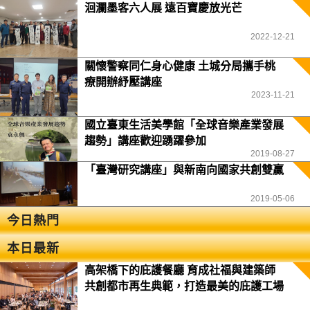
洄瀾墨客六人展 遠百寶慶放光芒
2022-12-21
關懷警察同仁身心健康 土城分局攜手桃
療開辦紓壓講座
2023-11-21
國立臺東生活美學館「全球音樂產業發展
趨勢」講座歡迎踴躍參加
2019-08-27
「臺灣研究講座」與新南向國家共創雙贏
2019-05-06
今日熱門
本日最新
高架橋下的庇護餐廳 育成社福與建築師
共創都市再生典範，打造最美的庇護工場