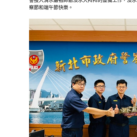
警投入清水巖祖師爺淡水大拜拜的整備工作，淡水
察節和端午節快樂。