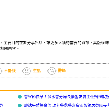
，主要目的在於分享訊息，讓更多人獲得需要的資訊，其版權歸
除相關內容。
不舒服
生氣
難過
警察節快樂！淡水警分局長偕警友會主任贈禮獻
勞
慶端午暨警察節 瑞芳警偕警友會關懷獨居榮民長