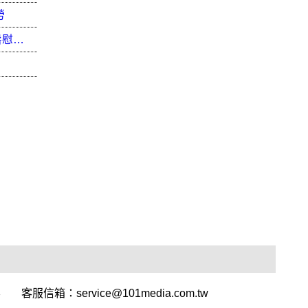
勞
端午粽飄香 三峽警友辦事處致贈肉粽、西瓜消暑慰勞警察弟兄
容
客服信箱：
service@101media.com.tw