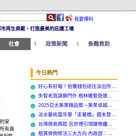
我要爆料
都市再生典範，打造最美的庇護工場
社會
政策新聞
急難救助
\
\
今日熱門
好心有好報！拾獲錢包送往派出所竟發現自己遺失的手機
失智老翁誤鎖門外 樹林暖警急速營救阻飢寒
2025亞太美業精品獎－美業卓越大賞 揭曉年度最受矚目美業榮耀品牌
淡水藝術嘉年華「走著橋」週末登場 淡水警啟動交通管制
的安
台灣微商興起 呂世博引領婕樂纖走入國際
所有員
租賃條例修法三大方向 內政部：保障租賃雙方權益 租客安心住、房東放心租