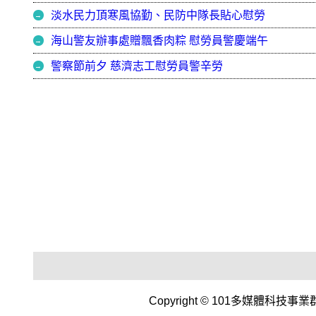
淡水民力頂寒風協勤、民防中隊長貼心慰勞
海山警友辦事處贈飄香肉粽 慰勞員警慶端午
警察節前夕 慈濟志工慰勞員警辛勞
Copyright © 101多媒體科技事