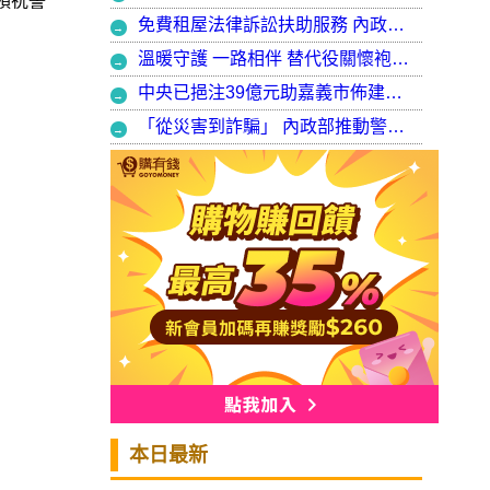
預祝警
免費租屋法律訴訟扶助服務 內政部：9月30日起正式開辦受理
溫暖守護 一路相伴 替代役關懷袍澤弟兄 以行動展現同袍大愛
中央已挹注39億元助嘉義市佈建污水系統 內政部：東區用戶接管將新增3萬戶 期許未來推動再生水永續利用
「從災害到詐騙」 內政部推動警大轉型強化災防與偵查能力
本日最新