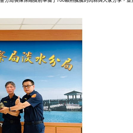
警分局長陳保緒提前準備了700顆熱騰騰的肉粽與大家分享，並