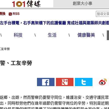
創業大小事
轉換
RSS
左手台積電，右手高架橋下的庇護餐廳 育成社福與建築師共創
科技
生活
健康醫美
\
\
\
\
工友辛勞
員警、工友辛勞
返鄉、出遊，然而警察仍要堅守岡位，維護治安、交通守護民眾
出，同時慰勞他們在逢年過節仍需堅守崗位的辛勞，特別是近期