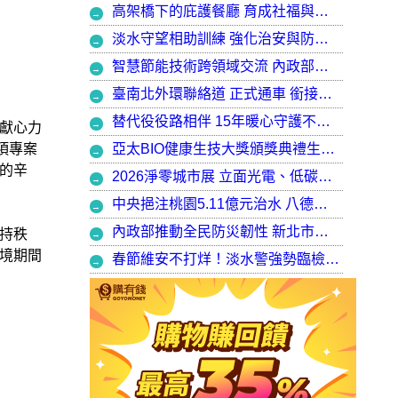
高架橋下的庇護餐廳 育成社福與建築師共創都市再生典範，打造最美的庇護工場
淡水守望相助訓練 強化治安與防衛韌性
智慧節能技術跨領域交流 內政部攜手產官學加速建築淨零轉型
臺南北外環聯絡道 正式通車 銜接樹谷園區 完善南科聯外路網
替代役役路相伴 15年暖心守護不停歇，攜手走出溫暖與希望
獻心力
亞太BIO健康生技大獎頒獎典禮生技健康產業榮耀盛會
項專案
的辛
2026淨零城市展 立面光電、低碳社宅齊登場 內政部攜手產業走入生活場域 共築2050淨零願景
中央挹注桃園5.11億元治水 八德區大仁滯洪池今啟用 守護龜山產業園區6千億產值 保障3.5萬居民安全
內政部推動全民防災韌性 新北市防災士培訓突破 2 萬人
持秩
境期間
春節維安不打烊！淡水警強勢臨檢掃蕩 封閉式路檢斷絕治安隱憂