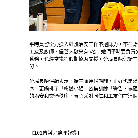
平時員警全力投入維護治安工作不遺餘力，不在話
工友及廚師，儘管人數只有5名，她們平時要負責
勤務，也經常犧牲假期協助支援，分局長陳保緒在
勞。
分局長陳保緒表示，端午節連假期間，正好也是淡
序，更編排了「應變小組」密集訓練「警告、嚇阻
的治安和交通秩序，衷心感謝同仁和工友們在這個
【101傳媒／整理報導】