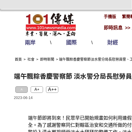
手機版
繁簡
即時訊息 >>
兩岸
國際
財經
\
\
首頁
>
社會
>
即時新聞
>
端午飄粽香慶警察節淡水警分局長慰勞員警、
端午飄粽香慶警察節 淡水警分局長慰勞
A++
A+
A
2023-06-14
端午節即將到來！民眾早已開始規畫如何利用連假
全。為了感謝警察同仁對轄區治安和交通所做的付