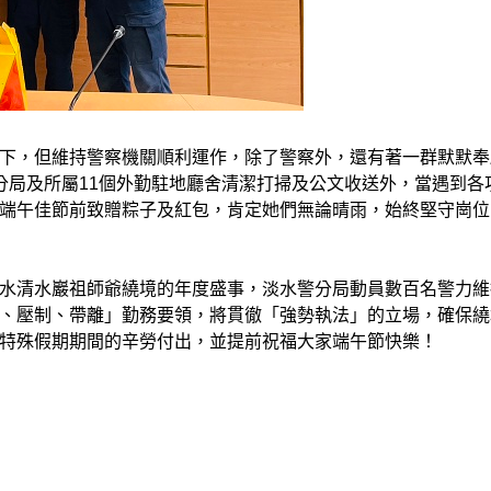
下，但維持警察機關順利運作，除了警察外，還有著一群默默奉
分局及所屬11個外勤駐地廳舍清潔打掃及公文收送外，當遇到各
端午佳節前致贈粽子及紅包，肯定她們無論晴雨，始終堅守崗位
水清水巖祖師爺繞境的年度盛事，淡水警分局動員數百名警力維
、壓制、帶離」勤務要領，將貫徹「強勢執法」的立場，確保繞
特殊假期期間的辛勞付出，並提前祝福大家端午節快樂！