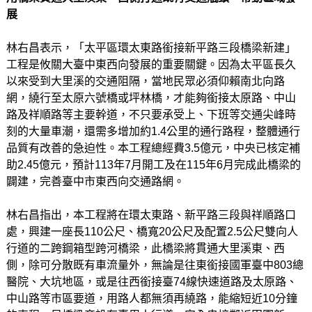
展
林右昌表示，「太平區環太東路銜接新平路三段橋梁新建」
工程是攸關大臺中東西向發展的重要關鍵。因為太平區長久
以來受到大里溪的交通阻隔，當地民眾必須仰賴南北向路
網，繞行至太原六號橋或坪林橋，才能夠銜接太原路、中山
路及祥順路等主要幹道，不只要承受上、下班等交通尖峰時
刻的大量車潮，還需多增加約1.4公里的通行路程，整體通行
品質有改善的急迫性。本工程總經費3.5億元，中央已核定補
助2.45億元，預計113年7月開工及在115年6月完成此橋梁的
闢建，完善臺中市東西向交通路網。
林右昌指出，本工程將在環太東路、新平路三段與祥順路口
處，興建一座長110公尺、橋寬20公尺及配置2.5公尺雙向人
行道的二跨鋼箱型跨河橋梁，此橋梁將貫通大里溪東、西
側，除可分散既有車流量外，無論是往東銜接國軍臺中803總
醫院、大坑地區，或是往西銜接臺74線快速道路及太原路、
中山路等市區要道，用路人都無須再繞路，能縮短近10分鐘