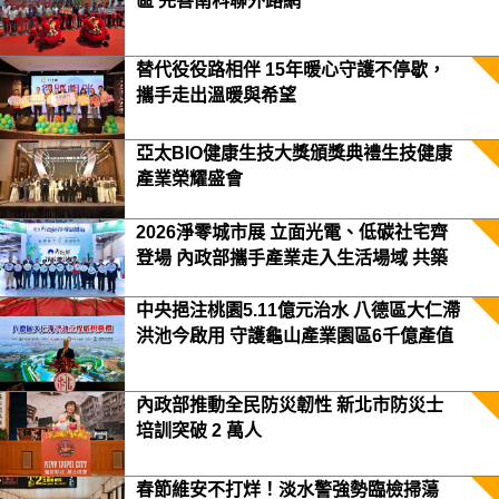
區 完善南科聯外路網
替代役役路相伴 15年暖心守護不停歇，
攜手走出溫暖與希望
亞太BIO健康生技大獎頒獎典禮生技健康
產業榮耀盛會
2026淨零城市展 立面光電、低碳社宅齊
登場 內政部攜手產業走入生活場域 共築
2050淨零願景
中央挹注桃園5.11億元治水 八德區大仁滯
洪池今啟用 守護龜山產業園區6千億產值
保障3.5萬居民安全
內政部推動全民防災韌性 新北市防災士
培訓突破 2 萬人
春節維安不打烊！淡水警強勢臨檢掃蕩