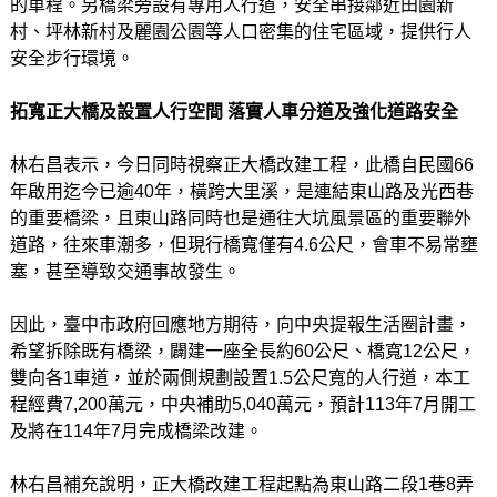
的車程。另橋梁旁設有專用人行道，安全串接鄰近田園新
村、坪林新村及麗園公園等人口密集的住宅區域，提供行人
安全步行環境。
拓寬正大橋及設置人行空間 落實人車分道及強化道路安全
林右昌表示，今日同時視察正大橋改建工程，此橋自民國66
年啟用迄今已逾40年，橫跨大里溪，是連結東山路及光西巷
的重要橋梁，且東山路同時也是通往大坑風景區的重要聯外
道路，往來車潮多，但現行橋寬僅有4.6公尺，會車不易常壅
塞，甚至導致交通事故發生。
因此，臺中市政府回應地方期待，向中央提報生活圈計畫，
希望拆除既有橋梁，闢建一座全長約60公尺、橋寬12公尺，
雙向各1車道，並於兩側規劃設置1.5公尺寬的人行道，本工
程經費7,200萬元，中央補助5,040萬元，預計113年7月開工
及將在114年7月完成橋梁改建。
林右昌補充說明，正大橋改建工程起點為東山路二段1巷8弄