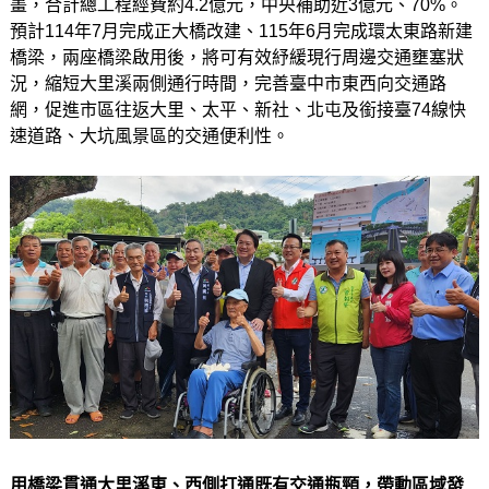
畫，合計總工程經費約4.2億元，中央補助近3億元、70%。
預計114年7月完成正大橋改建、115年6月完成環太東路新建
橋梁，兩座橋梁啟用後，將可有效紓緩現行周邊交通壅塞狀
況，縮短大里溪兩側通行時間，完善臺中市東西向交通路
網，促進市區往返大里、太平、新社、北屯及銜接臺74線快
速道路、大坑風景區的交通便利性。
用橋梁貫通大里溪東、西側打通既有交通瓶頸，帶動區域發