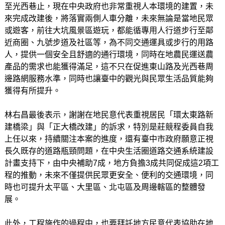
至光西巷止，現在中央政府也非常重視人本環境的建置，未
來完成改建後，將落實兩側人車分離，未來無論是當地民眾
或遊客，前往大坑風景區遊玩，都能循專用人行道步行至鄰
近商圈、九號步道及社區等，為不同交通運具或步行的用路
人，提供一個安全且舒適的通行環境，同時在地農民運送農
產品的需求也能獲得滿足，這不只在促進東山路及光西巷周
邊路網服務水準，同時也讓臺中的觀光與民眾生活品質能夠
獲得有所提升。
林右昌最後表示，謝謝在地民意代表重視居民「環太東路新
建橋梁」與「正大橋改建」的訴求，特別是莊競程委員自我
上任以來，持續關注本案的進度，還有臺中市政府願意正視
長久既存的道路瓶頸問題，在中央生活圈道路交通系統建設
計畫支持下，由中央補助7成，地方負擔3成共同促成這2項工
程的推動，未來不僅提供民眾更安全、便利的交通環境，同
時也可提升太平區、大里區、北屯區及周邊轄區的整體發
展。
此外，工程施作的過程中，也要拜託地方民意代表協助在地