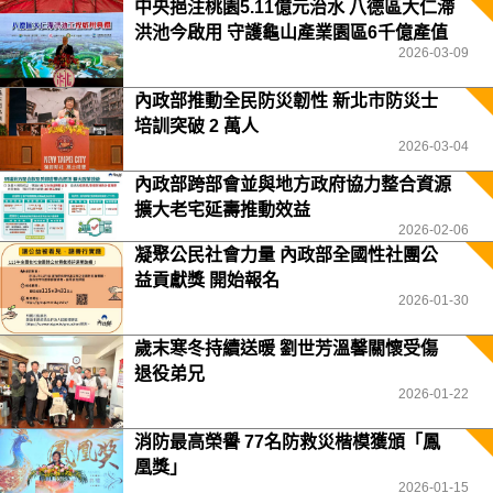
中央挹注桃園5.11億元治水 八德區大仁滯
洪池今啟用 守護龜山產業園區6千億產值
2026-03-09
保障3.5萬居民安全
內政部推動全民防災韌性 新北市防災士
培訓突破 2 萬人
2026-03-04
內政部跨部會並與地方政府協力整合資源
擴大老宅延壽推動效益
2026-02-06
凝聚公民社會力量 內政部全國性社團公
益貢獻獎 開始報名
2026-01-30
歲末寒冬持續送暖 劉世芳溫馨關懷受傷
退役弟兄
2026-01-22
消防最高榮譽 77名防救災楷模獲頒「鳳
凰獎」
2026-01-15