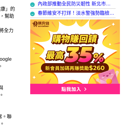
內政部推動全民防災韌性 新北市防災士培訓突破 2 萬人
健康」的
春節維安不打烊！淡水警強勢臨檢掃蕩 封閉式路檢斷絕治安隱憂
，幫助
，將全力
gle
。
與
。
席。聯
。