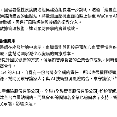
，國健署慢性疾病防治組吳建遠組長進一步說明，透過「建置血
所建置的血壓站，將量測血壓機畫面拍照上傳至 WaCare A
斷血壓數據，再進行風險評估與後續的衛教介入。
數據管理技術，達到預防醫學的實質成效。
的最佳應用
醫師在座談討論中表示，血壓量測與監控是預防心血管等慢性疾
療，能幫助國家減少心臟病的醫療成本。
技術提升國民健康的方式，發展如智能食譜的企業合作成果，同時
商合作。
1/4 的人口，自覺有一份台灣安全網的責任，所以也很積極經營
，幫助民眾守護家人；與 AI 技術監測風險結合，來守護保戶
人壽保險股份有限公司)、全聯 (全聯實業股份有限公司) 紛紛響
建全台血壓站網絡。而與會40餘間知名企業也紛紛表示支持，響
到民眾端，影響深遠。