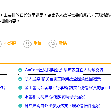
，主要目的在於分享訊息，讓更多人獲得需要的資訊，其版權歸
除相關內容。
不舒服
生氣
難過
健康成果 4年助18萬名偏鄉長者健康促進
WaCare星兒同樂活動 早療家庭百人共聚交流
照護平台，24 小時守護阿公阿嬤健康
助人最樂 移民署志工隊榮獲全國績優團體獎
千站
金山警助菲客尋回行李箱 讚美台灣警察真的good
暖警相助病婦 慷慨解囊助母子返家
的警局，寒流夜老婦流浪街頭 金山熱心警收留助返家
身障婦獨自外出體力透支，暖心警陪伴返家