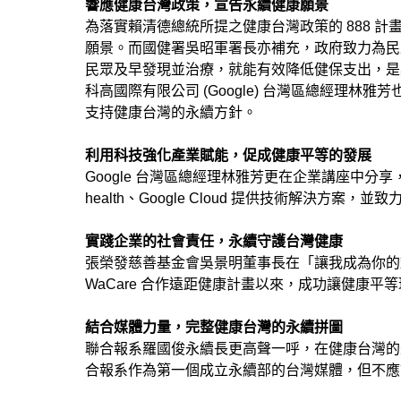
響應健康台灣政策，宣告永續健康願景
為落實賴清德總統所提之健康台灣政策的 888 
願景。而國健署吳昭軍署長亦補充，政府致力為民
民眾及早發現並治療，就能有效降低健保支出，是
科高國際有限公司 (Google) 台灣區總經理林
支持健康台灣的永續方針。
利用科技強化產業賦能，促成健康平等的發展
Google 台灣區總經理林雅芳更在企業講座中分享，
health、Google Cloud 提供技術解決方
實踐企業的社會責任，永續守護台灣健康
張榮發慈善基金會吳景明董事長在「讓我成為你的翅
WaCare 合作遠距健康計畫以來，成功讓健康
結合媒體力量，完整健康台灣的永續拼圖
聯合報系羅國俊永續長更高聲一呼，在健康台灣的
合報系作為第一個成立永續部的台灣媒體，但不應