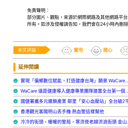
免責聲明：
部分圖片、觀點，來源於網際網路及其他網路平台
所有。如涉及侵權請告知，我們會在24小時內刪
本文評論：
實用
開心
延伸閱讀
實現「偏鄉數位賦能，打造健康台灣」願景 WaCare、國健署展遠距
WaCare 遠距健康導入健康專業團隊建置全台第一個長輩
國健署攜多元連鎖產業 鄰里「安心血壓站」全台破2
香港觀光客陽明山丟手機 熱血警這樣幫他
冷冷的街頭，暖暖