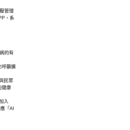
壓管理
PP，系
病的有
也呼籲擴
與民眾
的健康
起加入
應「AI