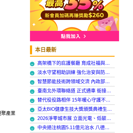
本日最新
高架橋下的庇護餐廳 育成社福與建築師共創都市再生典範，打造最美的庇護工場
淡水守望相助訓練 強化治安與防衛韌性
智慧節能技術跨領域交流 內政部攜手產官學加速建築淨零轉型
臺南北外環聯絡道 正式通車 銜接樹谷園區 完善南科聯外路網
替代役役路相伴 15年暖心守護不停歇，攜手走出溫暖與希望
亞太BIO健康生技大獎頒獎典禮生技健康產業榮耀盛會
凝聚產業
2026淨零城市展 立面光電、低碳社宅齊登場 內政部攜手產業走入生活場域 共築2050淨零願景
中央挹注桃園5.11億元治水 八德區大仁滯洪池今啟用 守護龜山產業園區6千億產值 保障3.5萬居民安全