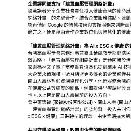
企業認同並支持「建置血壓管理網絡計畫」
隨著講者分享企業社會責任投入健康台灣的使命感
網絡計畫」的先驅合作，結合企業服務據點、連鎖通路
統再偕同 Google 的智慧技術與雲端服務來判
簡言之，便是藉由合作企業數位化與智慧化的健康
「建置血壓管理網絡計畫」為 AI x ESG x 健康 
台灣高血壓學會常務理事兼臺北榮總教學部鄭浩民
效策略，「建置血壓管理網絡計畫」是預防勝於治
家樂福林文子電子商務暨數位長也提到應用 AI 
大企業永續規模，號召結盟更多優秀的企業夥伴共
南山人壽林哲仰資深協理也分享，他們服務台灣約 
在健康公益等維度的關係。例如提供早療課程等資源
也。以上皆是南山人壽目前的投入方向。
會中家樂福 (家福股份有限公司)、南山人壽 (南山
「建置血壓管理網絡計畫」的號角聲，投入共同佈
x ESG x 健康」三軸轉型的理念，由企業端擴大
共同守護國民健康，政府與企業的新夥伴關係