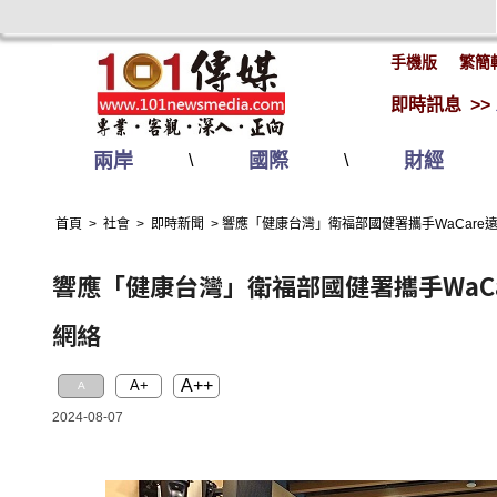
手機版
繁簡
即時訊息 >>
兩岸
國際
財經
\
\
首頁
>
社會
>
即時新聞
>
響應「健康台灣」衛福部國健署攜手WaCare
響應「健康台灣」衛福部國健署攜手WaCa
網絡
A++
A+
A
2024-08-07