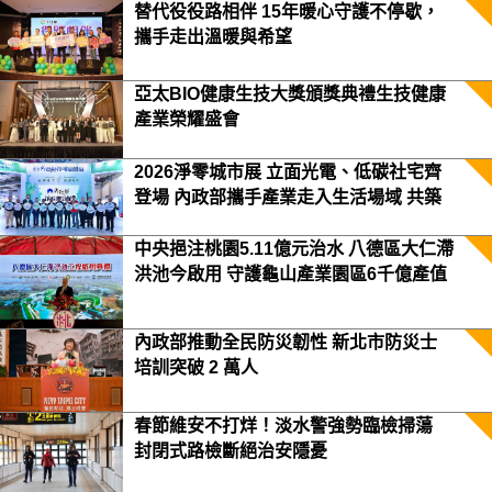
替代役役路相伴 15年暖心守護不停歇，
攜手走出溫暖與希望
亞太BIO健康生技大獎頒獎典禮生技健康
產業榮耀盛會
2026淨零城市展 立面光電、低碳社宅齊
登場 內政部攜手產業走入生活場域 共築
2050淨零願景
中央挹注桃園5.11億元治水 八德區大仁滯
洪池今啟用 守護龜山產業園區6千億產值
保障3.5萬居民安全
內政部推動全民防災韌性 新北市防災士
培訓突破 2 萬人
春節維安不打烊！淡水警強勢臨檢掃蕩
封閉式路檢斷絕治安隱憂