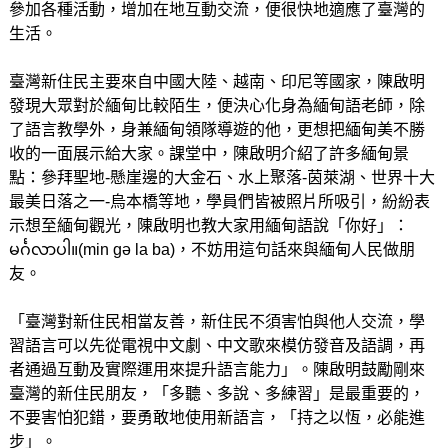
參加各種活動，增加在地互動交流，便很快地適應了臺灣的
生活。
臺灣新住民主要來自中國大陸、越南、印尼等國家，陳啟明
發現大眾對於緬甸比較陌生，便決心化身為緬甸語老師，除
了語言教學外，身兼緬甸領隊導遊的他，更想把緬甸美不勝
收的一面展示給大家。課堂中，陳啟明介紹了許多緬甸景
點：參拜聖地-懸崖邊的大金石、水上聚落-茵萊湖、世界十大
最美日落之一-烏本橋等地，學員們皆被照片所吸引，紛紛表
示想至緬甸觀光，陳啟明也教大家用緬甸語說「你好」：
မင်္ဂလာပါ။(min gə la ba)，不妨用這句話來與緬甸人民做朋
友。
「臺灣對新住民相當友善，新住民不須害怕與他人交流，學
習語言可以先從電視中文劇、中文歌來模仿發音及語調，再
者通過互動及實際運用來提升語言能力」。陳啟明鼓勵剛來
臺灣的新住民朋友，「多聽、多說、多練習」是最重要的，
不要害怕犯錯，要勇敢地使用新語言，「持之以恆，必能進
步」。