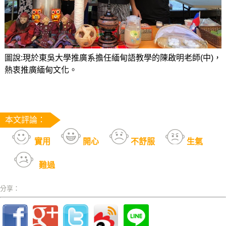
圖說:現於東吳大學推廣系擔任緬甸語教學的陳啟明老師(中)，
熱衷推廣緬甸文化。
本文評論：
實用
開心
不舒服
生氣
難過
分享：