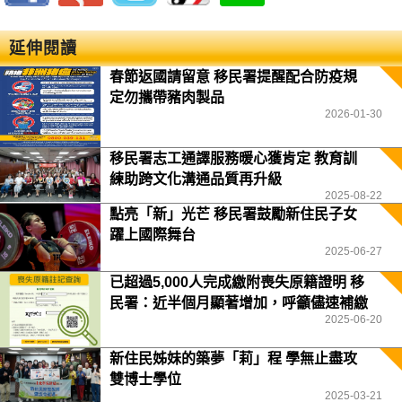
延伸閱讀
春節返國請留意 移民署提醒配合防疫規
定勿攜帶豬肉製品
2026-01-30
移民署志工通譯服務暖心獲肯定 教育訓
練助跨文化溝通品質再升級
2025-08-22
點亮「新」光芒 移民署鼓勵新住民子女
躍上國際舞台
2025-06-27
已超過5,000人完成繳附喪失原籍證明 移
民署：近半個月顯著增加，呼籲儘速補繳
2025-06-20
或反映困難
新住民姊妹的築夢「莉」程 學無止盡攻
雙博士學位
2025-03-21