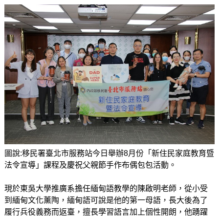
圖說:移民署臺北市服務站今日舉辦8月份「新住民家庭教育暨
法令宣導」課程及慶祝父親節手作布偶包包活動。
現於東吳大學推廣系擔任緬甸語教學的陳啟明老師，從小受
到緬甸文化薰陶，緬甸語可說是他的第一母語，長大後為了
履行兵役義務而返臺，擅長學習語言加上個性開朗，他踴躍