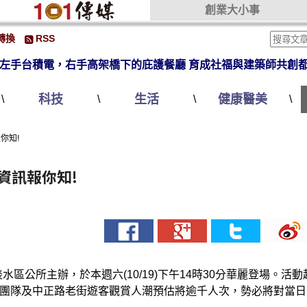
創業大小事
轉換
RSS
左手台積電，右手高架橋下的庇護餐廳 育成社福與建築師共創
科技
生活
健康醫美
\
\
\
\
你知!
資訊報你知!
水區公所主辦，於本週六(10/19)下午14時30分華麗登場。活
團隊及中正路老街遊客觀賞人潮預估將逾千人次，勢必將對當日