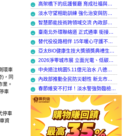
高架橋下的庇護餐廳 育成社福與建築師共創都市再生典範，打造最美的庇護工場
淡水守望相助訓練 強化治安與防衛韌性
智慧節能技術跨領域交流 內政部攜手產官學加速建築淨零轉型
臺南北外環聯絡道 正式通車 銜接樹谷園區 完善南科聯外路網
替代役役路相伴 15年暖心守護不停歇，攜手走出溫暖與希望
亞太BIO健康生技大獎頒獎典禮生技健康產業榮耀盛會
2026淨零城市展 立面光電、低碳社宅齊登場 內政部攜手產業走入生活場域 共築2050淨零願景
中央挹注桃園5.11億元治水 八德區大仁滯洪池今啟用 守護龜山產業園區6千億產值 保障3.5萬居民安全
側環車
)，同
內政部推動全民防災韌性 新北市防災士培訓突破 2 萬人
作業。
春節維安不打烊！淡水警強勢臨檢掃蕩 封閉式路檢斷絕治安隱憂
停車
代停車
車資