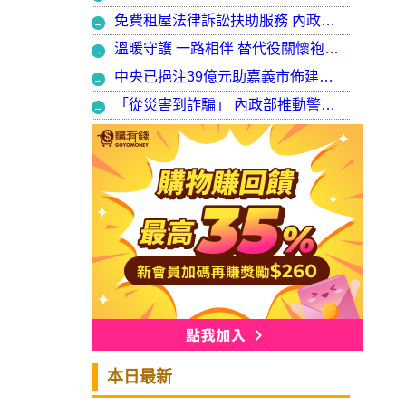
免費租屋法律訴訟扶助服務 內政部：9月30日起正式開辦受理
溫暖守護 一路相伴 替代役關懷袍澤弟兄 以行動展現同袍大愛
中央已挹注39億元助嘉義市佈建污水系統 內政部：東區用戶接管將新增3萬戶 期許未來推動再生水永續利用
「從災害到詐騙」 內政部推動警大轉型強化災防與偵查能力
本日最新