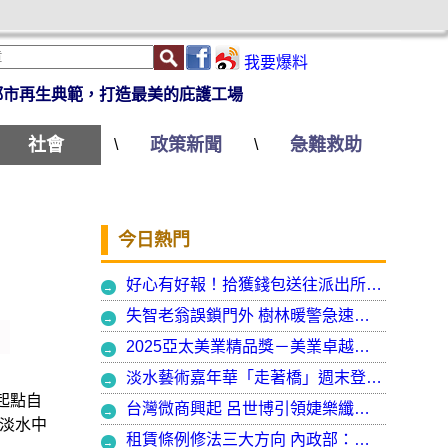
我要爆料
都市再生典範，打造最美的庇護工場
社會
政策新聞
急難救助
\
\
今日熱門
好心有好報！拾獲錢包送往派出所竟發現自己遺失的手機
失智老翁誤鎖門外 樹林暖警急速營救阻飢寒
2025亞太美業精品獎－美業卓越大賞 揭曉年度最受矚目美業榮耀品牌
淡水藝術嘉年華「走著橋」週末登場 淡水警啟動交通管制
動起點自
台灣微商興起 呂世博引領婕樂纖走入國際
淡水中
租賃條例修法三大方向 內政部：保障租賃雙方權益 租客安心住、房東放心租