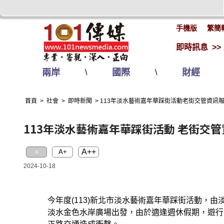
手機版
繁簡
即時訊息 >>
兩岸
國際
財經
\
\
首頁
>
社會
>
即時新聞
>
113年淡水藝術嘉年華踩街活動老街交管資訊報
113年淡水藝術嘉年華踩街活動 老街交管
A++
A+
A
2024-10-18
今年度(113)新北市淡水藝術嘉年華踩街活動，由淡
淡水金色水岸廣場出發，由於適逢週休假期，遊行