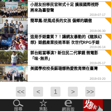
小朋友扮移民官架式十足 擴展國際視野
將來為臺發聲
2019-07-17
簡翠鳳-逆風成長的女孩 偏鄉的驕傲
2019-06-30
這是手遊畫質？！讓網友暴動的《龍族幻
想》遊戲產業技術革新 次世代RPG手遊
2019-06-14
顛覆你的視野！
郭台銘當導演? 新住民二代掌鏡 微電影
「味･無界」
2019-05-17
美國學校校長蘇珊娜熱愛教育樂在臺灣
2019-03-20
<<
<
1
>
>>