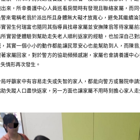
跑出來，所幸養護中心人員巡看房間時有發現且聯絡家屬，而同
員警來電稱老翁於派出所且身體無大礙才放寬心，避免其繼續淪落
專實習生何瑞富也隨同其指導員找尋家屬並安撫陳翁等待家屬前
出所實習便體驗到幫助走失老人順利返家的經驗，也加深自己對
誠，其實一個小小的動作都能讓民眾安心也能幫助到人，而陳翁
跟著家屬回家，對於警方的協助頻頻感謝，家屬也會請養護中心
走失情形再次發生。
分局呼籲家中有容易走失或失智的家人，都能向警方或醫院申請
協助失蹤人口盡快返家，另一方面也讓家屬不用時刻擔心家人走