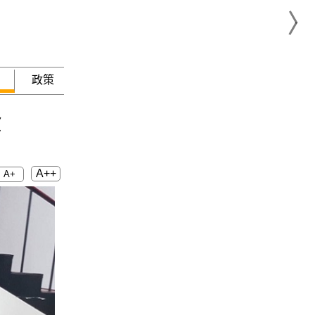
政策
急難救助
驗
A++
A+