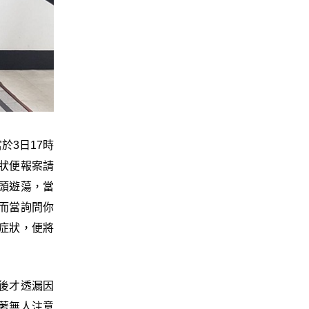
於3日17時
狀便報案請
頭遊蕩，當
而當詢問你
症狀，便將
後才透漏因
著無人注意