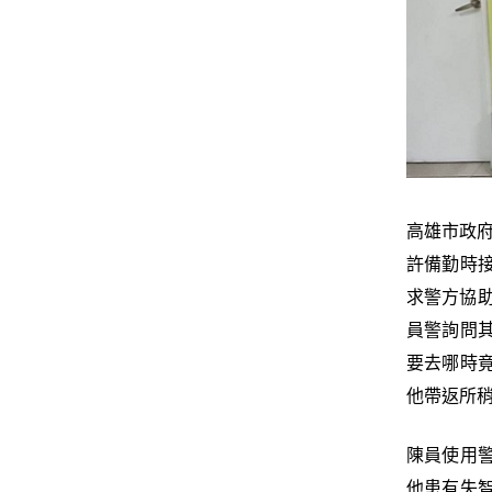
高雄市政府
許備勤時
求警方協
員警詢問
要去哪時
他帶返所
陳員使用
他患有失