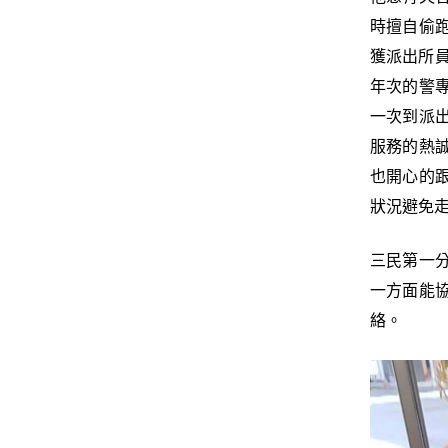
時擅自偷
獲派出所
年次的警
一次到派
服務的熱
也開心的
狀況避免
三民第一
一方面能
絡。