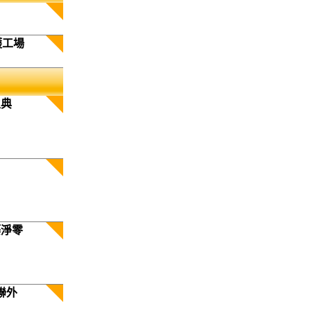
護工場
生典
築淨零
聯外