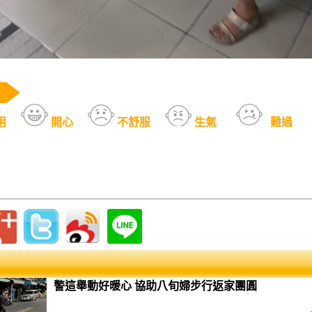
用
開心
不舒服
生氣
難過
警這舉動好暖心 協助八旬婦步行返家團圓