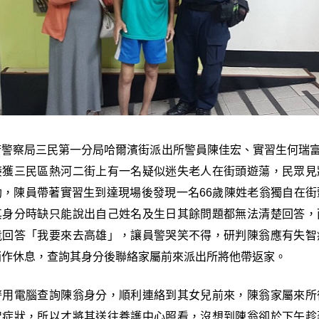
警察局三民第一分局哈爾濱街派出所警員陳佳宏、實習生何瑞富
接獲三民區熱河二街上有一名疑似迷失老人在街頭遊蕩，民眾見
助，陳員帶著實習生到達現場後發現一名66歲陳姓老翁獨自在街
其身分時缺只能說出自己姓名及生日其餘問題都無法清楚回答，
竟回答「我要來去高雄」，讓員警哭笑不得，研判陳翁應有失智
稍作休息，查詢其身分後聯絡家屬前來派出所將他帶返家。
警用電腦查詢陳翁身分，順利連絡到其女兒前來，陳翁家屬來所
智症狀，所以才將其送往養護中心照看，沒想到陳翁卻於下午趁