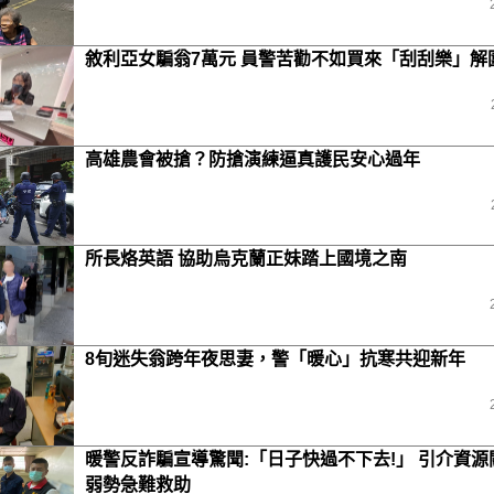
敘利亞女騙翁7萬元 員警苦勸不如買來「刮刮樂」解
高雄農會被搶？防搶演練逼真護民安心過年
所長烙英語 協助烏克蘭正妹踏上國境之南
8旬迷失翁跨年夜思妻，警「暖心」抗寒共迎新年
暖警反詐騙宣導驚聞:「日子快過不下去!」 引介資源
弱勢急難救助