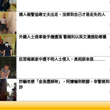
婦人報警協尋丈夫出走，沒想到自己才是走失的人
外籍人士搭車後手機遺落 警順利以英文溝通助尋獲
民眾報案家中遭不明人士侵入，真相原來是………
詐騙老梗「金孫遭綁架」，阿嬤嚇到軟腳，幸警速到
詐