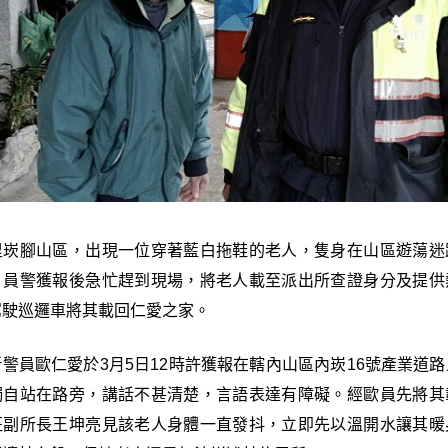
里崁腳山區，出現一位穿著藍白拖鞋的老人，隻身在山區遊蕩迷
，員警獲報後急忙趕到現場，將老人載至派出所查證身分及提供
駕駛巡邏車將其載回仁愛之家。
警員歐仁愛於3月5日12時許獲報在轄內山區內崁16號產業道
獨自站在路旁，講話不甚清楚，言語表達有障礙。經歐員先將其
班副所長王坤亮見該老人身體一直發抖，立即先以溫開水讓其暖