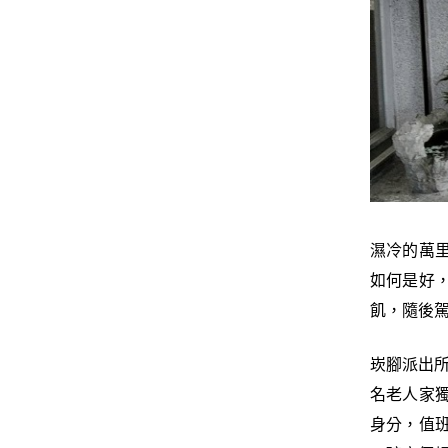
濕冷的萬
如何是好
飢，隨後
崁腳派出所
名老人家
身分，值