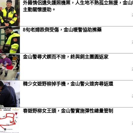
外籍情侶遺失護照機票，人生地不熟孤立無援，金山
主動關懷援助。
8旬老婦跌倒受傷，金山暖警協助擦藥
金山警尋犬鍥而不捨，終與飼主團圓返家
韓少女遊野柳掉手機，金山警火速奔尋返還
春遊野柳女王頭，金山警實施彈性總量管制