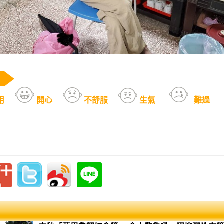
用
開心
不舒服
生氣
難過