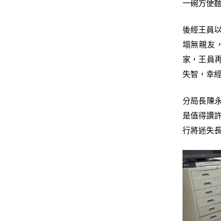
一碗方便
後經王員
塌無親友
家，王員
失智，幸
分局長陳
是值得讚許
行將迷失