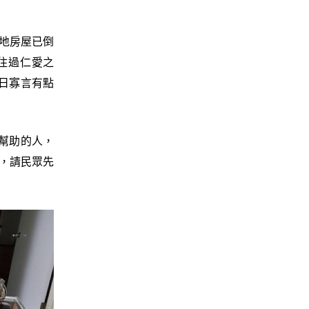
地房屋已倒
住過仁愛之
日寡言有點
幫助的人，
外，請民眾先