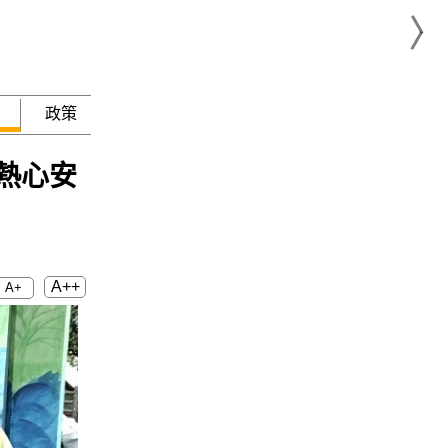
政策
急難救助
熱心安
A++
A+