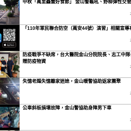
中秋「萬里鱻蟹好食節」 金山警龜吼、野柳彈性交
「110年軍民聯合防空（萬安44號）演習」相關宣導
防疫戰爭不缺席，台大醫院金山分院院長、志工中隊
贈防疫物資
失憶老嫗失憶離家迷途，金山暖警協助返家團聚
公車斜板損壞故障，金山警協助身障男下車