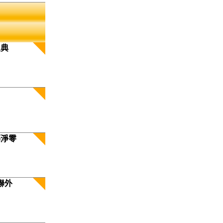
生典
築淨零
聯外