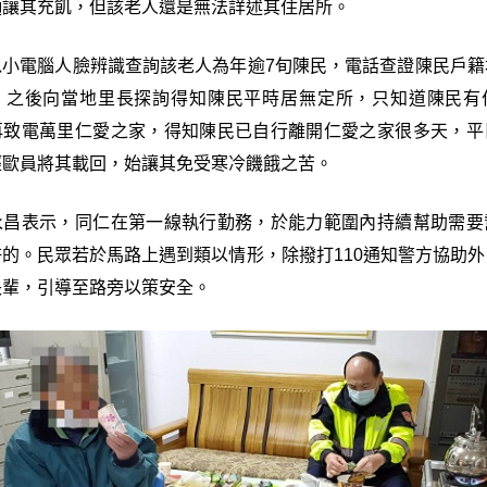
麵讓其充飢，但該老人還是無法詳述其住居所。
以小電腦人臉辨識查詢該老人為年逾7旬陳民，電話查證陳民戶籍
，之後向當地里長探詢得知陳民平時居無定所，只知道陳民有
再致電萬里仁愛之家，得知陳民已自行離開仁愛之家很多天，平
經歐員將其載回，始讓其免受寒冷饑餓之苦。
永昌表示，同仁在第一線執行勤務，於能力範圍內持續幫助需要
的。民眾若於馬路上遇到類以情形，除撥打110通知警方協助
長輩，引導至路旁以策安全。