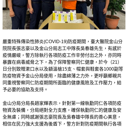
嚴重特殊傳染性肺炎(COVID-19)防疫期間，臺大醫院金山分
院院長張志豪以及金山分局志工中隊長吳春雄先生，有感於
疫情嚴峻，警方除執行各項防疫工作辛勞付出之外，亦同時
暴露在病毒威脅之下，為了保障警察同仁健康，於今（21）
日分別致贈漱口水以及額溫槍15支、帽套與鞋套各1000副等
防疫物資予金山分局使用，除盡綿薄之力外，更呼籲鄉親共
同重視警察同仁防疫期間所面臨的健康風險及工作壓力，給
予必要的協助及支持。
金山分局分局長趙家輝表示，針對第一線執勤同仁各項防疫
物資及裝備，分局絕對全力支應，確保執勤同仁的健康及安
全無慮；同時感謝張志豪院長及吳春雄中隊長的善心美意，
相信在民力強大支援為後盾下，警方針對防疫期間執行各項