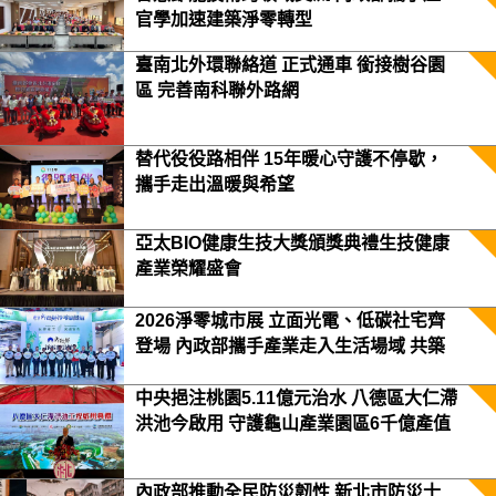
官學加速建築淨零轉型
臺南北外環聯絡道 正式通車 銜接樹谷園
區 完善南科聯外路網
替代役役路相伴 15年暖心守護不停歇，
攜手走出溫暖與希望
亞太BIO健康生技大獎頒獎典禮生技健康
產業榮耀盛會
2026淨零城市展 立面光電、低碳社宅齊
登場 內政部攜手產業走入生活場域 共築
2050淨零願景
中央挹注桃園5.11億元治水 八德區大仁滯
洪池今啟用 守護龜山產業園區6千億產值
保障3.5萬居民安全
內政部推動全民防災韌性 新北市防災士