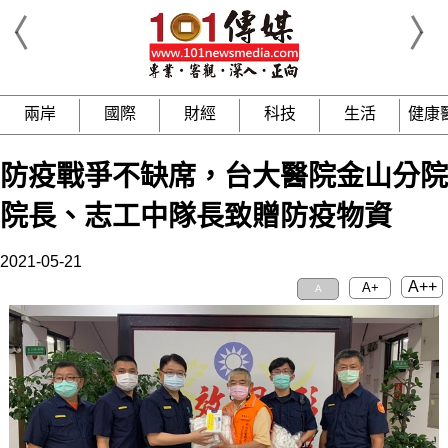
兩岸
國際
財經
科技
生活
健康
防疫戰爭不缺席，台大醫院金山分院
院長、志工中隊長致贈防疫物資
2021-05-21
A++
A+
A