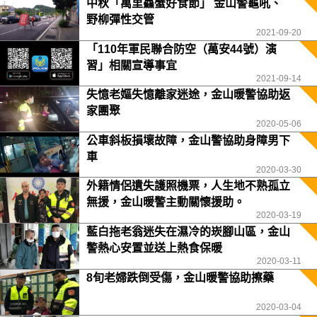
中秋「萬里鱻蟹好食節」 金山警龜吼、
野柳彈性交管
2021-09-20
「110年軍民聯合防空（萬安44號）演
習」相關宣導事宜
2021-09-14
失憶老嫗失憶離家迷途，金山暖警協助返
家團聚
2020-05-06
公車斜板損壞故障，金山警協助身障男下
車
2020-03-30
外籍情侶遺失護照機票，人生地不熟孤立
無援，金山暖警主動關懷援助。
2020-03-19
藍白拖老翁迷失在濕冷的崁腳山區，金山
警熱心安置並送上熱食保暖
2020-03-11
8旬老婦跌倒受傷，金山暖警協助擦藥
2020-03-04