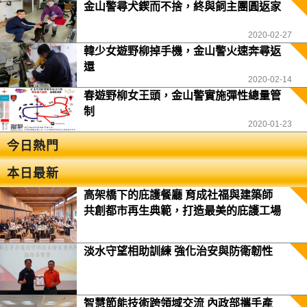
金山警尋犬鍥而不捨，終與飼主團圓返家
2020-02-27
韓少女遊野柳掉手機，金山警火速奔尋返
還
2020-02-14
春遊野柳女王頭，金山警實施彈性總量管
制
2020-01-23
今日熱門
本日最新
高架橋下的庇護餐廳 育成社福與建築師
共創都市再生典範，打造最美的庇護工場
淡水守望相助訓練 強化治安與防衛韌性
智慧節能技術跨領域交流 內政部攜手產