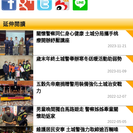
延伸閱讀
關懷警察同仁身心健康 土城分局攜手桃
療開辦紓壓講座
2023-11-21
歲末年終土城警舉辦寒冬送暖活動助弱勢
2023-01-09
五穀先帝廟捐贈警用裝備強化土城治安戰
力
2022-12-07
男童晚間獨自馬路遊走 警察姊姊牽童關
懷助返家
2022-05-05
維護居民安寧 土城警強力取締逾百輛噪