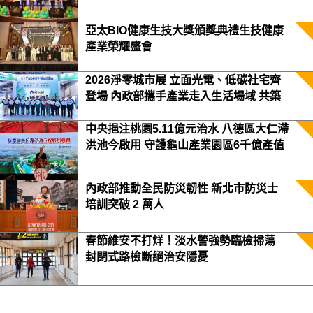
亞太BIO健康生技大獎頒獎典禮生技健康
產業榮耀盛會
2026淨零城市展 立面光電、低碳社宅齊
登場 內政部攜手產業走入生活場域 共築
2050淨零願景
中央挹注桃園5.11億元治水 八德區大仁滯
洪池今啟用 守護龜山產業園區6千億產值
保障3.5萬居民安全
內政部推動全民防災韌性 新北市防災士
培訓突破 2 萬人
春節維安不打烊！淡水警強勢臨檢掃蕩
封閉式路檢斷絕治安隱憂