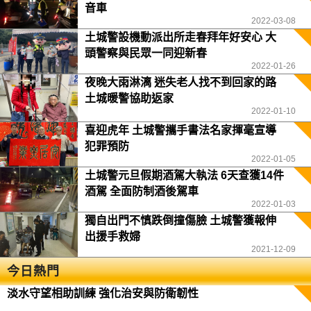
音車
2022-03-08
土城警設機動派出所走春拜年好安心 大
頭警察與民眾一同迎新春
2022-01-26
夜晚大雨淋漓 迷失老人找不到回家的路
土城暖警協助返家
2022-01-10
喜迎虎年 土城警攜手書法名家揮毫宣導
犯罪預防
2022-01-05
土城警元旦假期酒駕大執法 6天查獲14件
酒駕 全面防制酒後駕車
2022-01-03
獨自出門不慎跌倒撞傷臉 土城警獲報伸
出援手救婦
2021-12-09
今日熱門
淡水守望相助訓練 強化治安與防衛韌性