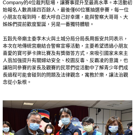
Company的4位裁判駐場，讓賽事提升至最高水準。本活動初
始報名人數高達四百餘人，最後僅60位獲抽選參賽，每一位
小朋友在報到時，都大呼自己好幸運，能與警察大哥哥、大
姊姊們提前歡度聖誕，另是一番獨特體驗。
五穀先帝廟主委李木火與土城分局分局長周振安共同表示，
本次在地傳統宮廟結合警察宣導活動，主要希望透過小朋友
喜愛的寶可夢卡牌比賽及有獎徵答方式，來吸引國家未來主
人翁加強提升有關婦幼安全、校園反毒、反霸凌的意識，也
讓陪同參賽的家長及觀賽的民眾們從活動中了解青少年們成
長過程可能會碰到的問題及法律觀念，寓教於樂，讓法治觀
念從小紮根。