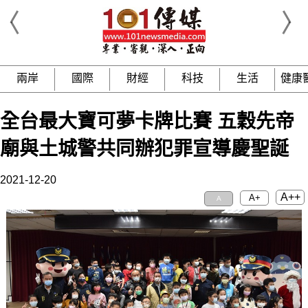
兩岸
國際
財經
科技
生活
健康
全台最大寶可夢卡牌比賽 五穀先帝
廟與土城警共同辦犯罪宣導慶聖誕
2021-12-20
A++
A+
A