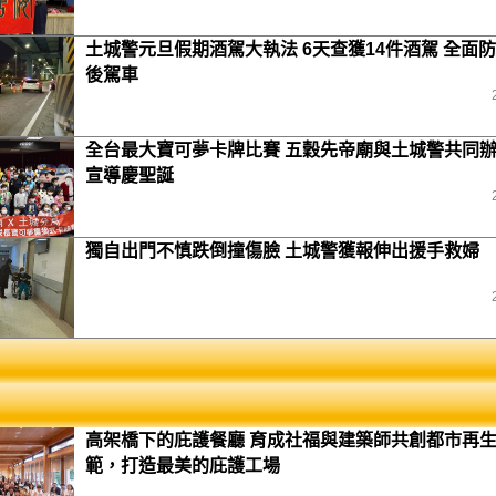
土城警元旦假期酒駕大執法 6天查獲14件酒駕 全面
後駕車
全台最大寶可夢卡牌比賽 五穀先帝廟與土城警共同
宣導慶聖誕
獨自出門不慎跌倒撞傷臉 土城警獲報伸出援手救婦
高架橋下的庇護餐廳 育成社福與建築師共創都市再
範，打造最美的庇護工場