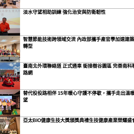
淡水守望相助訓練 強化治安與防衛韌性
智慧節能技術跨領域交流 內政部攜手產官學加速建
轉型
臺南北外環聯絡道 正式通車 銜接樹谷園區 完善南科
路網
替代役役路相伴 15年暖心守護不停歇，攜手走出溫
望
亞太BIO健康生技大獎頒獎典禮生技健康產業榮耀盛