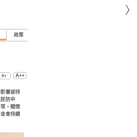
政策
急難救助
A++
A+
的影響卻持
城民防中
隊等，關懷
基金會持續