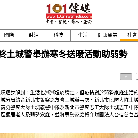
國際
財經
科技
生活
健康醫美
社會
終土城警舉辦寒冬送暖活動助弱勢
A
邊境逐步解封，生活也漸漸趨於穩定，但疫情對於弱勢家庭生活
土城分局結合新北市警察之友會土城辦事處、新北市民防大隊土
市義勇警察大隊土城義警中隊及新北市警察志工大隊土城志工中
地區獨居老人及弱勢家庭，並將弱勢家庭轉介財團法人台信慈善