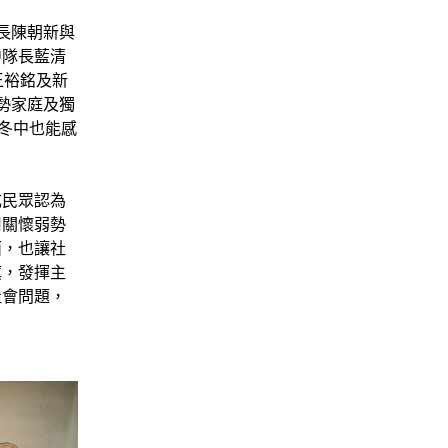
長陳朝新與
中隊長藍清
王裕銘及新
勢家庭及獨
冬中也能感
成民眾認為
用關懷弱勢
面，也讓社
瘼，發揮主
社會問題，