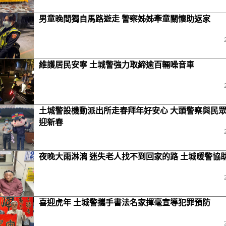
男童晚間獨自馬路遊走 警察姊姊牽童關懷助返家
維護居民安寧 土城警強力取締逾百輛噪音車
土城警設機動派出所走春拜年好安心 大頭警察與民
迎新春
夜晚大雨淋漓 迷失老人找不到回家的路 土城暖警協
喜迎虎年 土城警攜手書法名家揮毫宣導犯罪預防