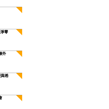
築淨零
聯外
暖與希
會