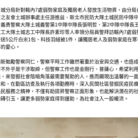
土城分局針對轄內7處弱勢家庭及獨居老人發放生活物資，由分局
察之友會土城辦事處主任游進益、新北市民防大隊土城民防中隊
義勇警察大隊土城義警第1中隊中隊長張明哲、第2中隊中隊長
志工大隊土城志工中隊長許素珍等人率領分局員警拜訪轄內7處弱
送5公斤白米1包、科技羽絨被1件，讓獨居老人及弱勢家庭在寒
呼的愛心。
朝新勉勵警察同仁，警察平時工作雖然著重於治安與交通，也造
作不外乎是干涉取締，但警察工作也是金剛行、普薩心，希望利
機，來發掘社會陰暗角落最需要幫助的人，進而顯現出溫馨的一
祥和，在勤區訪查及執行各項勤務時，深入民間社區發掘民疫民
為民服務之精神，不僅有助提昇警察正面形象，也能解決潛在的
拋磚引玉，讓更多弱勢家庭得到援助，為社會注入一股暖流。