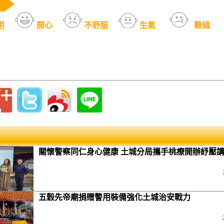
用
開心
不舒服
生氣
難過
關懷警察同仁身心健康 土城分局攜手桃療開辦紓壓
五穀先帝廟捐贈警用裝備強化土城治安戰力