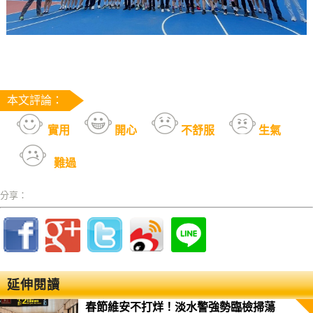
本文評論：
實用
開心
不舒服
生氣
難過
分享：
延伸閱讀
春節維安不打烊！淡水警強勢臨檢掃蕩