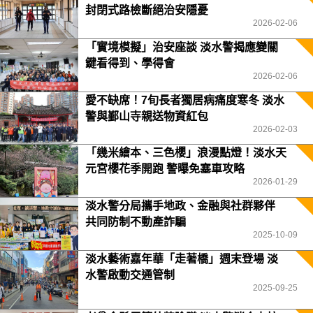
封閉式路檢斷絕治安隱憂
2026-02-06
「實境模擬」治安座談 淡水警揭應變關
鍵看得到、學得會
2026-02-06
愛不缺席！7旬長者獨居病痛度寒冬 淡水
警與鄞山寺親送物資紅包
2026-02-03
「幾米繪本、三色櫻」浪漫點燈！淡水天
元宮櫻花季開跑 警曝免塞車攻略
2026-01-29
淡水警分局攜手地政、金融與社群夥伴
共同防制不動產詐騙
2025-10-09
淡水藝術嘉年華「走著橋」週末登場 淡
水警啟動交通管制
2025-09-25