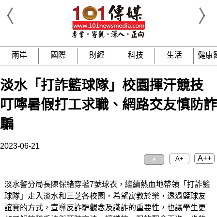
兩岸
國際
財經
科技
生活
健康
淡水「打詐籃球隊」校園揮汗競技
叮嚀暑假打工求職、網路交友慎防詐
騙
2023-06-21
A++
A+
A
淡水警分局長陳保緒穿著7號球衣，繼續熱血地帶領「打詐籃
球隊」走入淡水和三芝各校園，希望寓教於樂，透過籃球友
誼賽的方式，宣導反詐騙觀念及識詐的重要性，也讓學生更