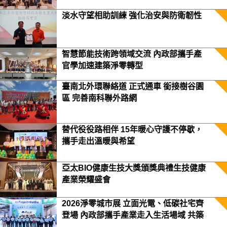
淡水守望相助訓練 強化治安與防衛韌性
智慧節能技術跨領域交流 內政部攜手產
官學加速建築淨零轉型
臺南北外環聯絡道 正式通車 銜接樹谷園
區 完善南科聯外路網
替代役役路相伴 15年暖心守護不停歇，
攜手走出溫暖與希望
亞太BIO健康生技大獎頒獎典禮生技健康
產業榮耀盛會
2026淨零城市展 立面光電、低碳社宅齊
登場 內政部攜手產業走入生活場域 共築
2050淨零願景