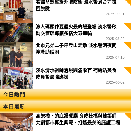
老翁命懸屋簷外牆險墜 淡水警消合力拉
回脫險
2025-09-11
漁人碼頭仲夏煙火最終場登場 淡水警啟
動交管疏導籲多搭大眾運輸
2025-08-22
北市兄弟二子坪登山走散 淡水警消夜間
搜救助脫困
2025-07-10
淡水清水祖師遶境圓滿收官 補給站美食
成員警最強應援
2025-06-02
今日熱門
本日最新
高架橋下的庇護餐廳 育成社福與建築師
共創都市再生典範，打造最美的庇護工場