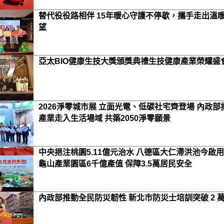
替代役役路相伴 15年暖心守護不停歇，攜手走出溫
望
亞太BIO健康生技大獎頒獎典禮生技健康產業榮耀盛
2026淨零城市展 立面光電、低碳社宅齊登場 內政部
產業走入生活場域 共築2050淨零願景
中央挹注桃園5.11億元治水 八德區大仁滯洪池今啟用
龜山產業園區6千億產值 保障3.5萬居民安全
內政部推動全民防災韌性 新北市防災士培訓突破 2 