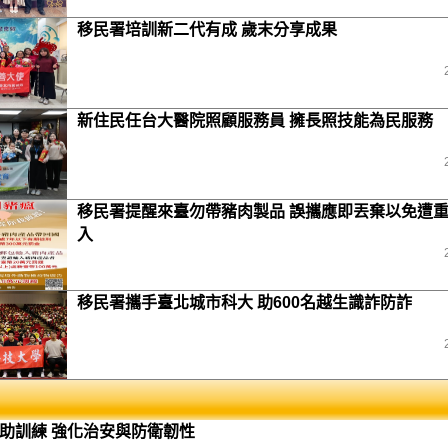
移民署培訓新二代有成 歲末分享成果
新住民任台大醫院照顧服務員 擁長照技能為民服務
移民署提醒來臺勿帶豬肉製品 誤攜應即丟棄以免遭
入
移民署攜手臺北城市科大 助600名越生識詐防詐
助訓練 強化治安與防衛韌性