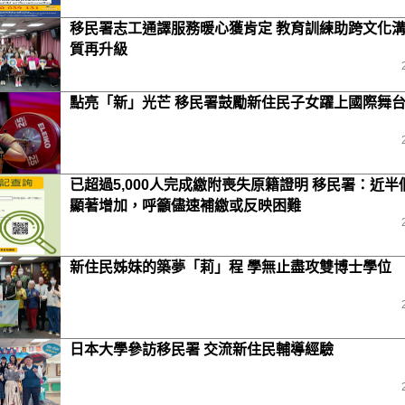
移民署志工通譯服務暖心獲肯定 教育訓練助跨文化
質再升級
點亮「新」光芒 移民署鼓勵新住民子女躍上國際舞
已超過5,000人完成繳附喪失原籍證明 移民署：近半
顯著增加，呼籲儘速補繳或反映困難
新住民姊妹的築夢「莉」程 學無止盡攻雙博士學位
日本大學參訪移民署 交流新住民輔導經驗