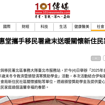
國際
財經
科技
生活
健康醫美
社會
惠堂攜手移民署歲末送暖關懷新住民
A
與移民署北區事務大隊臺北市服務站，於今(4)日舉辦「2025年
辰年歲末冬令救濟暨頒發清寒獎助學金」活動，本次活動結合伊甸
社會局新住民社區關懷據點等單位，透過頒發獎助學金及提供愛
住民家庭過個溫馨幸福的春節。