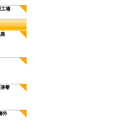
護工場
生典
築淨零
聯外