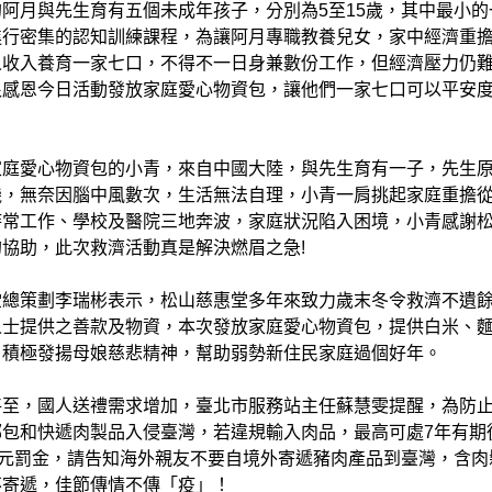
阿月與先生育有五個未成年孩子，分別為5至15歲，其中最小的
進行密集的認知訓練課程，為讓阿月專職教養兒女，家中經濟重
人收入養育一家七口，不得不一日身兼數份工作，但經濟壓力仍
很感恩今日活動發放家庭愛心物資包，讓他們一家七口可以平安
家庭愛心物資包的小青，來自中國大陸，與先生育有一子，先生
機，無奈因腦中風數次，生活無法自理，小青一肩挑起家庭重擔
時常工作、學校及醫院三地奔波，家庭狀況陷入困境，小青感謝
協助，此次救濟活動真是解決燃眉之急!
堂總策劃李瑞彬表示，松山慈惠堂多年來致力歲末冬令救濟不遺
人士提供之善款及物資，本次發放家庭愛心物資包，提供白米、
，積極發揚母娘慈悲精神，幫助弱勢新住民家庭過個好年。
將至，國人送禮需求增加，臺北市服務站主任蘇慧雯提醒，為防
郵包和快遞肉製品入侵臺灣，若違規輸入肉品，最高可處7年有期
萬元罰金，請告知海外親友不要自境外寄遞豬肉產品到臺灣，含肉
不寄遞，佳節傳情不傳「疫」！