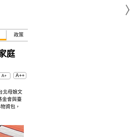
政策
急難救助
家庭
A++
A+
台北母娘文
基金會與臺
心物資包，