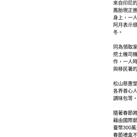
來自印尼的
鳳胎現正
身上，一
阿月表示
冬。
同為領取
挖土機司
作，一人
與移民署的
松山慈惠
各界善心
調味包等
隨著春節
藉由國際
臺幣300
春節禮盒