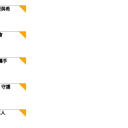
暖與希
會
攜手
 守護
萬人