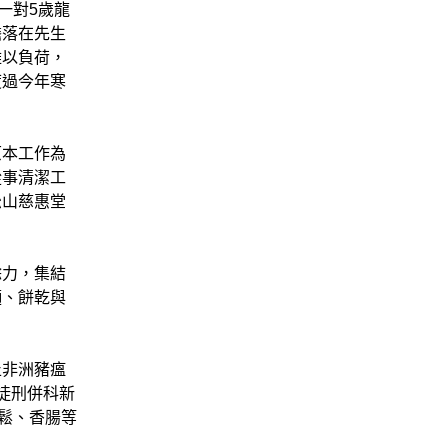
一對5歲龍
擔落在先生
難以負荷，
度過今年寒
原本工作為
從事清潔工
松山慈惠堂
餘力，集結
麵、餅乾與
止非洲豬瘟
徒刑併科新
鬆、香腸等