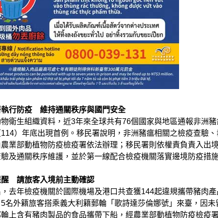
署執行防疫 維持通關秩序與國門安全
物衛生組織資料，近3年來全球共有76個國家與地區通報非洲豬
114）年底出現首例。移民署說明，非洲豬瘟相關之檢疫查驗、
由農業部動植物防疫檢疫署依法辦理；移民署則依權責負責入出
查驗及通關秩序維護，並於第一線配合檢疫機關落實邊境防疫措
提醒 請旅客入境前主動確認
，去年檢疫機關於國際機場及港口共查獲144起違規攜帶豬肉產
，5名外籍旅客搭乘義大利籍郵輪「歌詩達莎倫娜號」來臺，因未
郵輪上含有豬肉製品的食品攜帶下船，經農業部動植物防疫檢疫