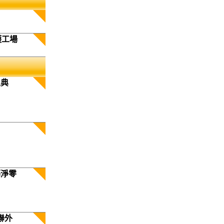
護工場
生典
築淨零
聯外