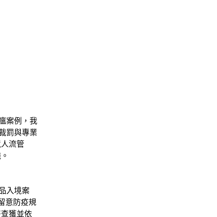
瘟案例，我
裁罰與專業
境人流管
施。
品入境案
留意防疫規
署查獲並依