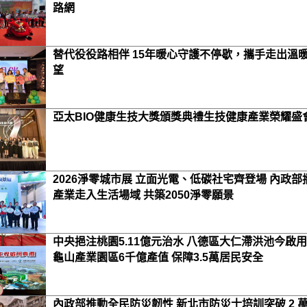
路網
替代役役路相伴 15年暖心守護不停歇，攜手走出溫
望
亞太BIO健康生技大獎頒獎典禮生技健康產業榮耀盛
2026淨零城市展 立面光電、低碳社宅齊登場 內政部
產業走入生活場域 共築2050淨零願景
中央挹注桃園5.11億元治水 八德區大仁滯洪池今啟用
龜山產業園區6千億產值 保障3.5萬居民安全
內政部推動全民防災韌性 新北市防災士培訓突破 2 