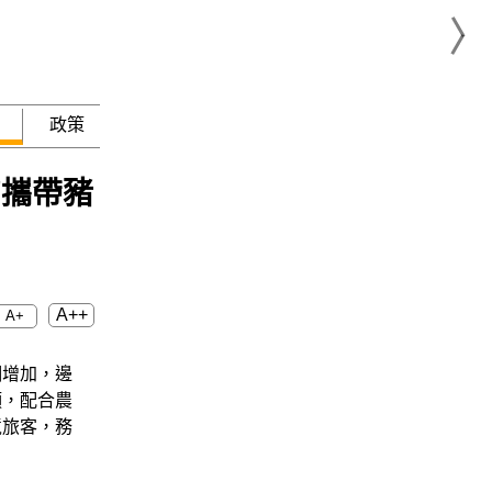
政策
急難救助
勿攜帶豬
A++
A+
潮增加，邊
頭，配合農
境旅客，務