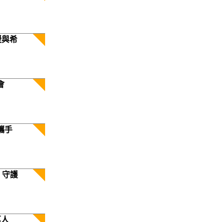
暖與希
會
攜手
 守護
萬人