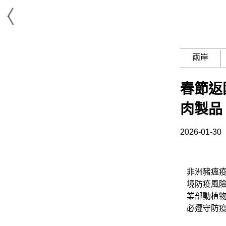
兩岸
春節返
肉製品
2026-01-30
非洲豬瘟
境防疫風
業部動植
必遵守防