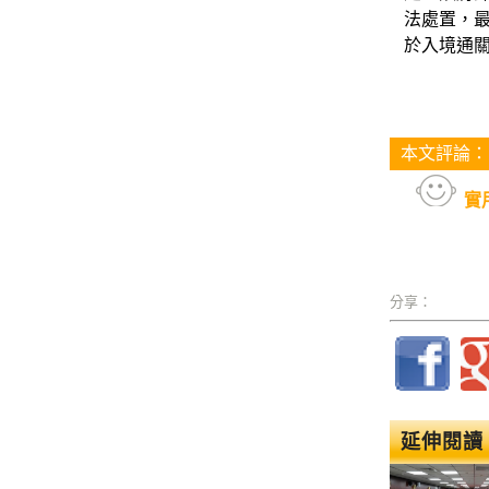
法處置，
於入境通
本文評論：
實
分享：
延伸閱讀