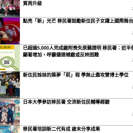
質再升級
點亮「新」光芒 移民署鼓勵新住民子女躍上國際舞
已超過5,000人完成繳附喪失原籍證明 移民署：近半
顯著增加，呼籲儘速補繳或反映困難
新住民姊妹的築夢「莉」程 學無止盡攻雙博士學位
日本大學參訪移民署 交流新住民輔導經驗
移民署培訓新二代有成 歲末分享成果