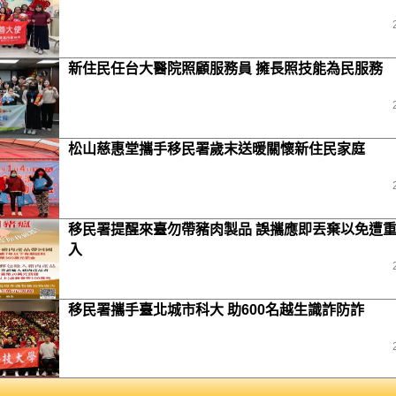
新住民任台大醫院照顧服務員 擁長照技能為民服務
松山慈惠堂攜手移民署歲末送暖關懷新住民家庭
移民署提醒來臺勿帶豬肉製品 誤攜應即丟棄以免遭
入
移民署攜手臺北城市科大 助600名越生識詐防詐