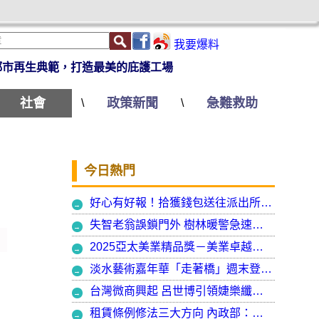
我要爆料
都市再生典範，打造最美的庇護工場
社會
政策新聞
急難救助
\
\
今日熱門
好心有好報！拾獲錢包送往派出所竟發現自己遺失的手機
失智老翁誤鎖門外 樹林暖警急速營救阻飢寒
2025亞太美業精品獎－美業卓越大賞 揭曉年度最受矚目美業榮耀品牌
淡水藝術嘉年華「走著橋」週末登場 淡水警啟動交通管制
台灣微商興起 呂世博引領婕樂纖走入國際
租賃條例修法三大方向 內政部：保障租賃雙方權益 租客安心住、房東放心租