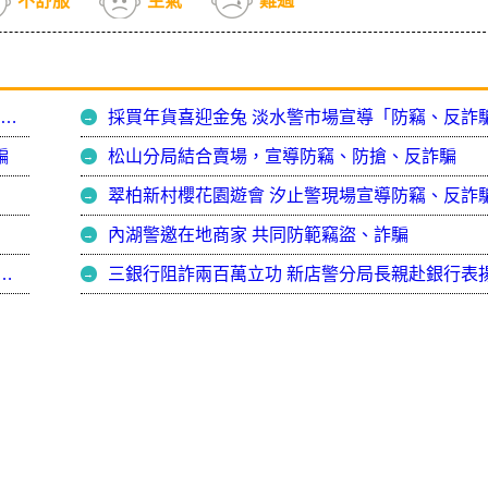
不舒服
生氣
難過
新店警守望相助隊訓練 市警局長視訊搏感情 深化打詐掃毒反詐騙意識
騙
松山分局結合賣場，宣導防竊、防搶、反詐騙
翠柏新村櫻花園遊會 汐止警現場宣導防竊、反詐
內湖警邀在地商家 共同防範竊盜、詐騙
義警常年訓練 局長「阿仁哥」號召五力共維守護全民治安
三銀行阻詐兩百萬立功 新店警分局長親赴銀行表