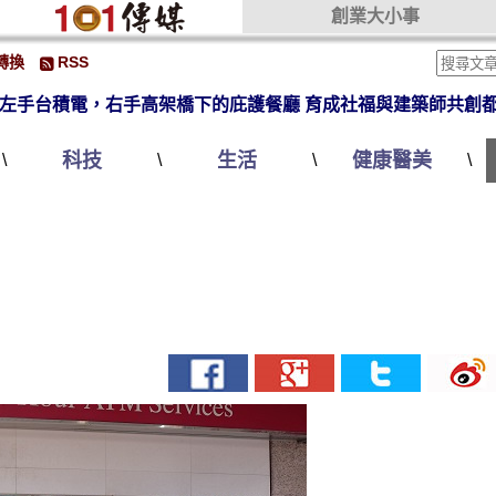
創業大小事
轉換
RSS
左手台積電，右手高架橋下的庇護餐廳 育成社福與建築師共創
科技
生活
健康醫美
\
\
\
\