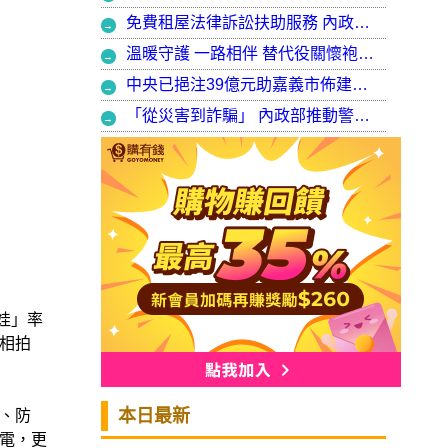
免費租屋法律訴訟扶助服務 內政部：9月30日起正式開辦受理
溫暖守護 一路相伴 替代役關懷袍澤弟兄 以行動展現同袍大愛
中央已挹注39億元助嘉義市佈建污水系統 內政部：東區用戶接管將新增3萬戶 期許未來推動再生水永續利用
「從災害到詐騙」 內政部推動警大轉型強化災防與偵查能力
娃」率
相拍
本日最新
、防
電，更