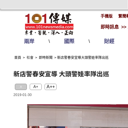
手機版
繁簡
即時訊息 >>
兩岸
國際
財經
\
\
首頁
>
社會
>
即時新聞
>
新店警春安宣導大頭警娃率隊出巡
新店警春安宣導 大頭警娃率隊出巡
A++
A+
A
2019-01-30