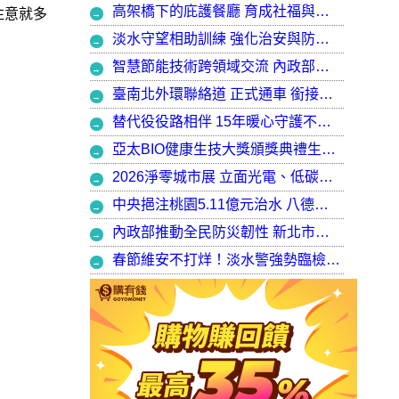
高架橋下的庇護餐廳 育成社福與建築師共創都市再生典範，打造最美的庇護工場
注意就多
淡水守望相助訓練 強化治安與防衛韌性
智慧節能技術跨領域交流 內政部攜手產官學加速建築淨零轉型
臺南北外環聯絡道 正式通車 銜接樹谷園區 完善南科聯外路網
替代役役路相伴 15年暖心守護不停歇，攜手走出溫暖與希望
亞太BIO健康生技大獎頒獎典禮生技健康產業榮耀盛會
2026淨零城市展 立面光電、低碳社宅齊登場 內政部攜手產業走入生活場域 共築2050淨零願景
中央挹注桃園5.11億元治水 八德區大仁滯洪池今啟用 守護龜山產業園區6千億產值 保障3.5萬居民安全
內政部推動全民防災韌性 新北市防災士培訓突破 2 萬人
春節維安不打烊！淡水警強勢臨檢掃蕩 封閉式路檢斷絕治安隱憂