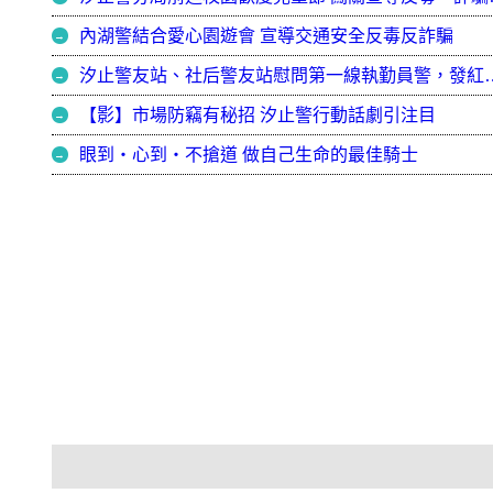
內湖警結合愛心園遊會 宣導交通安全反毒反詐騙
汐止警友站、社后警友站慰問第一線執勤
【影】市場防竊有秘招 汐止警行動話劇引注目
眼到‧心到‧不搶道 做自己生命的最佳騎士