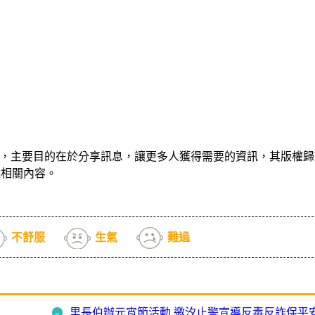
，主要目的在於分享訊息，讓更多人獲得需要的資訊，其版權歸
除相關內容。
不舒服
生氣
難過
進校園歡度兒童節 闖關宣導反毒、詐騙護治安
里長伯辦元宵節活動 邀汐止警宣導反毒反詐保平