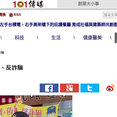
創業大小事
轉換
RSS
左手台積電，右手高架橋下的庇護餐廳 育成社福與建築師共創
科技
生活
健康醫美
\
\
\
\
詐騙
竊、反詐騙