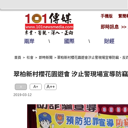
手機版
繁簡
即時訊息 >>
兩岸
國際
財經
\
\
首頁
>
社會
>
即時新聞
>
翠柏新村櫻花園遊會汐止警現場宣導防竊、反
翠柏新村櫻花園遊會 汐止警現場宣導防
A++
A+
A
2019-03-12