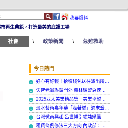
我要爆料
都市再生典範，打造最美的庇護工場
社會
政策新聞
急難救助
\
\
今日熱門
好心有好報！拾獲錢包送往派出所竟發現自己遺失的手機
失智老翁誤鎖門外 樹林暖警急速營救阻飢寒
2025亞太美業精品獎－美業卓越大賞 揭曉年度最受矚目美業榮耀品牌
淡水藝術嘉年華「走著橋」週末登場 淡水警啟動交通管制
台灣微商興起 呂世博引領婕樂纖走入國際
租賃條例修法三大方向 內政部：保障租賃雙方權益 租客安心住、房東放心租