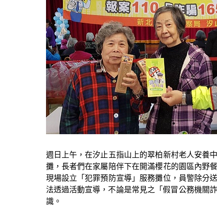
週日上午，在汐止五指山上的翠柏新村老人安養
攤，長者們在家屬陪伴下在開滿櫻花的園區內野
現場設立「犯罪預防宣導」服務攤位，員警除分
法透過活動宣導，不論是常見之「假冒公務機關詐
識。