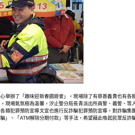
中心舉辦了「趣味迎新春園遊會」，現場除了有慈善義賣也有各
餐，現場氣氛極為溫馨，汐止警分局長青派出所員警、義警、等
送各類犯罪預防宣導文宣也進行反詐騙犯罪預防宣導，對詐騙集
騙」、「ATM解除分期付款」等手法，希望藉此喚起民眾反詐