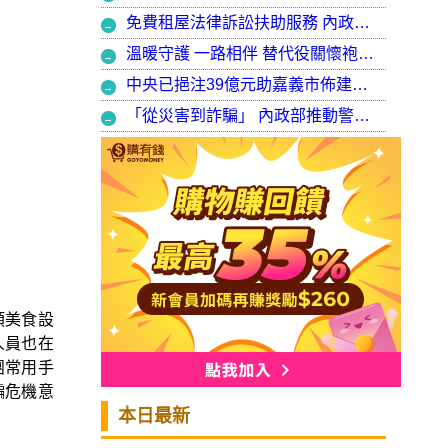
免費租屋法律訴訟扶助服務 內政部：9月30日起正式開辦受理
溫暖守護 一路相伴 替代役關懷袍澤弟兄 以行動展現同袍大愛
中央已挹注39億元助嘉義市佈建污水系統 內政部：東區用戶接管將新增3萬戶 期許未來推動再生水永續利用
「從災害到詐騙」 內政部推動警大轉型強化災防與偵查能力
類美食設
人員也在
團常用手
騙危機意
本日最新