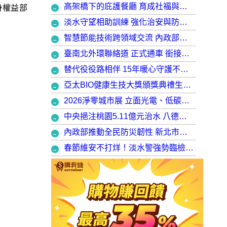
高架橋下的庇護餐廳 育成社福與建築師共創都市再生典範，打造最美的庇護工場
身權益部
淡水守望相助訓練 強化治安與防衛韌性
智慧節能技術跨領域交流 內政部攜手產官學加速建築淨零轉型
臺南北外環聯絡道 正式通車 銜接樹谷園區 完善南科聯外路網
替代役役路相伴 15年暖心守護不停歇，攜手走出溫暖與希望
亞太BIO健康生技大獎頒獎典禮生技健康產業榮耀盛會
2026淨零城市展 立面光電、低碳社宅齊登場 內政部攜手產業走入生活場域 共築2050淨零願景
中央挹注桃園5.11億元治水 八德區大仁滯洪池今啟用 守護龜山產業園區6千億產值 保障3.5萬居民安全
內政部推動全民防災韌性 新北市防災士培訓突破 2 萬人
春節維安不打烊！淡水警強勢臨檢掃蕩 封閉式路檢斷絕治安隱憂