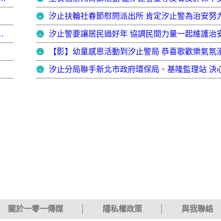
汐止扶輪社春節慰問派出所 肯定汐止警為治安努
員警，發紅包又圍爐!員警直呼太暖心！
【影】幼童感恩活動到汐止警局 恭喜歌歡樂氣氛
關於一零一傳媒
隱私權政策
與我聯絡