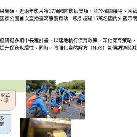
果豐碩，近兩年影片獲17項國際影展獎項，並於桃園機場、國
國家公園首次直播臺灣熊鷹育幼，吸引超過15萬名國內外觀眾
極研擬多項中長程計畫，以落地執行保育政策，深化保育策略，
提升保育永續性。同時，將強化自然解方（NbS）氣候調適與減