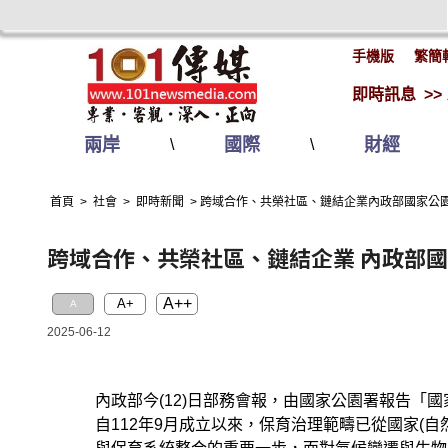
手機版
繁簡
即時訊息 >>
兩岸
國際
財經
\
\
首頁
>
社會
>
即時新聞
>
跨域合作、共榮社區、鏈結企業內政部國家公
跨域合作、共榮社區、鏈結企業 內政部
A++
A+
A
2025-06-12
內政部今(12)日部務會報，由國家公園署報告「
自112年9月成立以來，保育治理範疇已從國家(