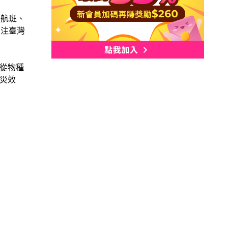
籍航班、
關注臺灣
從物種
災效