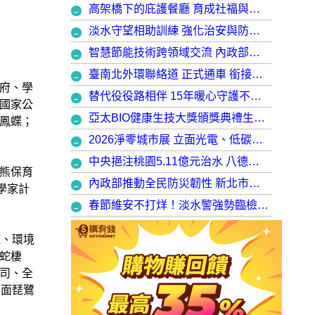
高架橋下的庇護餐廳 育成社福與建築師共創都市再生典範，打造最美的庇護工場
淡水守望相助訓練 強化治安與防衛韌性
智慧節能技術跨領域交流 內政部攜手產官學加速建築淨零轉型
臺南北外環聯絡道 正式通車 銜接樹谷園區 完善南科聯外路網
府、學
替代役役路相伴 15年暖心守護不停歇，攜手走出溫暖與希望
國家公
亞太BIO健康生技大獎頒獎典禮生技健康產業榮耀盛會
鳳蝶；
2026淨零城市展 立面光電、低碳社宅齊登場 內政部攜手產業走入生活場域 共築2050淨零願景
中央挹注桃園5.11億元治水 八德區大仁滯洪池今啟用 守護龜山產業園區6千億產值 保障3.5萬居民安全
熊保育
內政部推動全民防災韌性 新北市防災士培訓突破 2 萬人
學家計
春節維安不打烊！淡水警強勢臨檢掃蕩 封閉式路檢斷絕治安隱憂
施、環境
蛇棲
司、全
黑面琵鷺