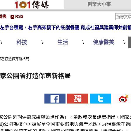
創業大小事
轉換
RSS
左手台積電，右手高架橋下的庇護餐廳 育成社福與建築師共創
科技
生活
健康醫美
\
\
\
\
園署打造保育新格局
國家公園署打造保育新格局
國家公園近期保育成果與策進作為」，董政務次長建宏指出，國家
自然)公園為核心，擴展至全國重要濕地與海岸地區，展現臺灣在邁