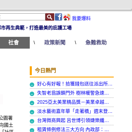
我要爆料
都市再生典範，打造最美的庇護工場
社會
政策新聞
急難救助
\
\
今日熱門
好心有好報！拾獲錢包送往派出所竟發現自己遺失的手機
失智老翁誤鎖門外 樹林暖警急速營救阻飢寒
2025亞太美業精品獎－美業卓越大賞 揭曉年度最受矚目美業榮耀品牌
淡水藝術嘉年華「走著橋」週末登場 淡水警啟動交通管制
公園署
台灣微商興起 呂世博引領婕樂纖走入國際
向國土
租賃條例修法三大方向 內政部：保障租賃雙方權益 租客安心住、房東放心租