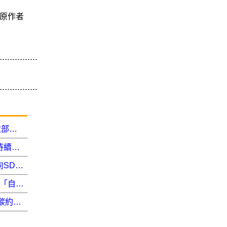
原作者
國家公園署「113年國家公園淨零轉型論壇」 內政部：聚焦自然碳匯戰略，示範國家公園碳盤查成果
國內近年山域事故類型以「迷路」最多 內政部：持續精進登山服務措施 呼籲民眾落實「負責任登山」
2024全國登山研討會新創「山鼎獎」內政部：邁向SDGs永續山林 政府與民間攜手登山安全教育
加速推動2050淨零轉型 建立溝通管道 內政部辦理「自然碳匯及低碳建築研討會」
淨零轉型 社宅做起 25萬戶1級能效社宅 每年可減碳約11.23萬噸