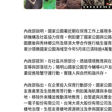
內政部說明，國家公園署近期在保育工作上展現多
研機構及社區協力保育。例如墾丁國家公園與公路
園震後與秀林鄉公所及慈濟大學合作進行植生復育
東沙環礁國家公園海域至今年5月底已清除逾4萬
內政部提到，在社區共榮部分，透過環境教育與在
宣導與部落培力；陽明山國家公園至今輔導41戶
畫促進陸蟹守護行動，實踐人與自然和諧共存。
內政部指出，在企業投入保育行動部分，國家公園
友善產業及生態教育等行動。例如萬海航運與多個
地、移除外來種並推動濕地教育；自管處與兆豐金
一電子股份有限公司、台灣大哥大股份有限公司及
棲地治理、生態友善棲地資源挹注及參與國家公園