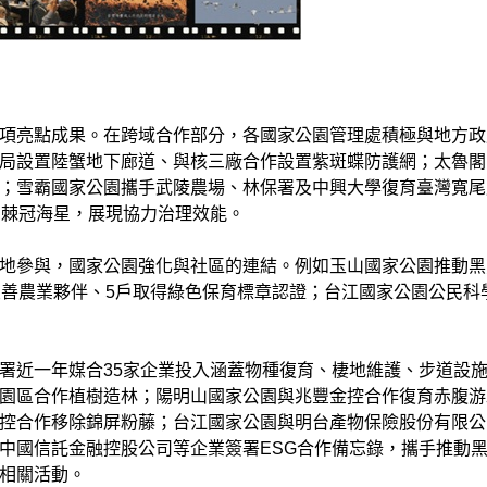
項亮點成果。在跨域合作部分，各國家公園管理處積極與地方政
局設置陸蟹地下廊道、與核三廠合作設置紫斑蝶防護網；太魯閣
；雪霸國家公園攜手武陵農場、林保署及中興大學復育臺灣寬尾
隻棘冠海星，展現協力治理效能。
地參與，國家公園強化與社區的連結。例如玉山國家公園推動黑
友善農業夥伴、5戶取得綠色保育標章認證；台江國家公園公民科
署近一年媒合35家企業投入涵蓋物種復育、棲地維護、步道設
園區合作植樹造林；陽明山國家公園與兆豐金控合作復育赤腹游
控合作移除錦屏粉藤；台江國家公園與明台產物保險股份有限公
中國信託金融控股公司等企業簽署ESG合作備忘錄，攜手推動
相關活動。