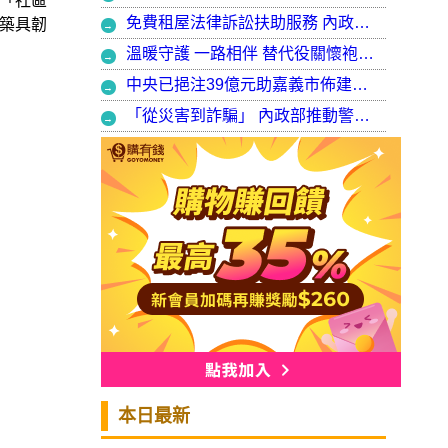
「社區
免費租屋法律訴訟扶助服務 內政部：9月30日起正式開辦受理
築具韌
溫暖守護 一路相伴 替代役關懷袍澤弟兄 以行動展現同袍大愛
中央已挹注39億元助嘉義市佈建污水系統 內政部：東區用戶接管將新增3萬戶 期許未來推動再生水永續利用
「從災害到詐騙」 內政部推動警大轉型強化災防與偵查能力
本日最新