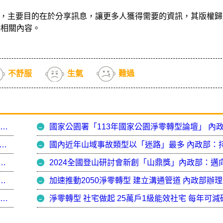
，主要目的在於分享訊息，讓更多人獲得需要的資訊，其版權歸
除相關內容。
不舒服
生氣
難過
亞洲首場國際濕地科學家學會年會 在臺北登場 內政部跨部會共推濕地保育 開啟國際合作里程碑
園30週年國際學術研討會圓滿落幕 內政部肯定中央與地方攜手守護島嶼永續願景
環境永續 內政部：打造福爾摩沙北回歸線軸帶為國際新名片
領域交流 內政部攜手產官學加速建築淨零轉型
國家公園署今揭牌 林右昌：創造運用新機會 讓國土保育與國際永續接軌