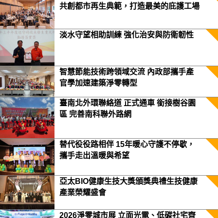
共創都市再生典範，打造最美的庇護工場
淡水守望相助訓練 強化治安與防衛韌性
智慧節能技術跨領域交流 內政部攜手產
官學加速建築淨零轉型
臺南北外環聯絡道 正式通車 銜接樹谷園
區 完善南科聯外路網
替代役役路相伴 15年暖心守護不停歇，
攜手走出溫暖與希望
亞太BIO健康生技大獎頒獎典禮生技健康
產業榮耀盛會
2026淨零城市展 立面光電、低碳社宅齊