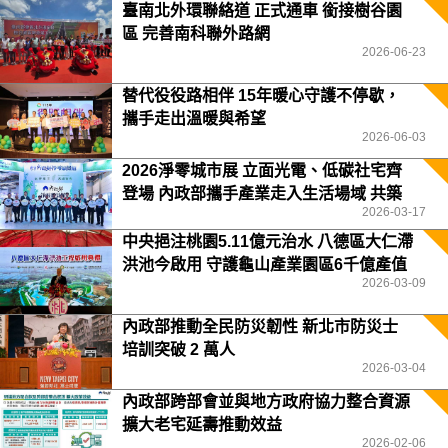
臺南北外環聯絡道 正式通車 銜接樹谷園
區 完善南科聯外路網
2026-06-23
替代役役路相伴 15年暖心守護不停歇，
攜手走出溫暖與希望
2026-06-03
2026淨零城市展 立面光電、低碳社宅齊
登場 內政部攜手產業走入生活場域 共築
2026-03-17
2050淨零願景
中央挹注桃園5.11億元治水 八德區大仁滯
洪池今啟用 守護龜山產業園區6千億產值
2026-03-09
保障3.5萬居民安全
內政部推動全民防災韌性 新北市防災士
培訓突破 2 萬人
2026-03-04
內政部跨部會並與地方政府協力整合資源
擴大老宅延壽推動效益
2026-02-06