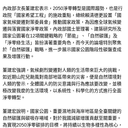
內政部次長董建宏表示，2050淨零轉型是國際趨勢，也是行
政院「國家希望工程」的施政重點，總統賴清德更設置「國
家氣候變遷對策委員會」推動國家政策，為因應全球氣候變
遷與落實國家淨零政策，內政部國土管理署、建築研究所及
國家公園署在12項關鍵戰略的「節能」、「自然碳匯」及
「淨零綠生活」皆扮演著重要角色，而今天的論壇特別聚焦
於「自然碳匯」戰略，進一步展示國家公園階段性碳盤查成
果及增匯行動。
董建宏強調，氣候劇烈變遷對人類的生活帶來巨大的挑戰，
如近期山陀兒颱風對南部地區帶來的災害，便是自然環境對
人類的警示，全體國人的防災意識與行為應該要改變，並積
極改變我麼的生活環境，以系統性、科學化的方式進行全面
淨零轉型。
董建宏說明，國家公園、重要濕地與海岸地區是全臺關鍵的
自然碳匯與碳吸存場域，對於我國減碳增匯貢獻至關重要。
為實現2050淨零碳排的目標，將持續以生物多樣性為核心，