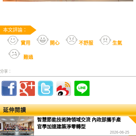
本文評論：
實用
開心
不舒服
生氣
難過
分享：
延伸閱讀
智慧節能技術跨領域交流 內政部攜手產
官學加速建築淨零轉型
2026-06-25