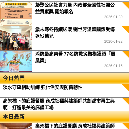
凝聚公民社會力量 內政部全國性社團公
益貢獻獎 開始報名
2026-01-30
歲末寒冬持續送暖 劉世芳溫馨關懷受傷
退役弟兄
2026-01-22
消防最高榮譽 77名防救災楷模獲頒「鳳
凰獎」
2026-01-15
今日熱門
淡水守望相助訓練 強化治安與防衛韌性
高架橋下的庇護餐廳 育成社福與建築師共創都市再生典
範，打造最美的庇護工場
本日最新
高架橋下的庇護餐廳 育成社福與建築師