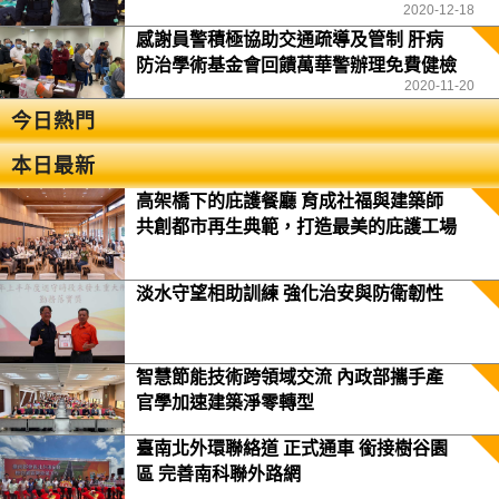
2020-12-18
感謝員警積極協助交通疏導及管制 肝病
防治學術基金會回饋萬華警辦理免費健檢
2020-11-20
今日熱門
本日最新
高架橋下的庇護餐廳 育成社福與建築師
共創都市再生典範，打造最美的庇護工場
淡水守望相助訓練 強化治安與防衛韌性
智慧節能技術跨領域交流 內政部攜手產
官學加速建築淨零轉型
臺南北外環聯絡道 正式通車 銜接樹谷園
區 完善南科聯外路網