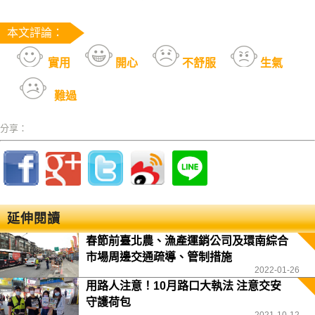
本文評論：
實用
開心
不舒服
生氣
難過
分享：
延伸閱讀
春節前臺北農、漁產運銷公司及環南綜合
市場周邊交通疏導、管制措施
2022-01-26
用路人注意！10月路口大執法 注意交安
守護荷包