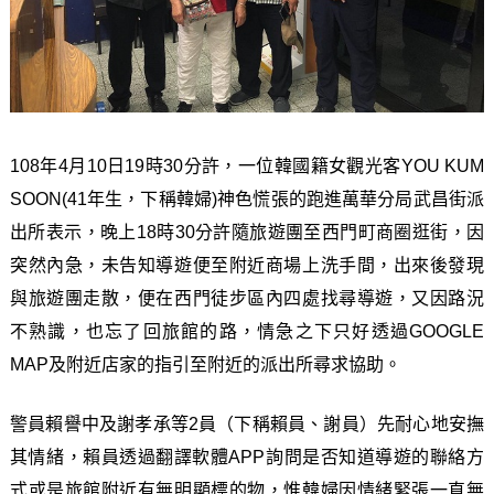
108年4月10日19時30分許，一位韓國籍女觀光客YOU KUM
SOON(41年生，下稱韓婦)神色慌張的跑進萬華分局武昌街派
出所表示，晚上18時30分許隨旅遊團至西門町商圈逛街，因
突然內急，未告知導遊便至附近商場上洗手間，出來後發現
與旅遊團走散，便在西門徒步區內四處找尋導遊，又因路況
不熟識，也忘了回旅館的路，情急之下只好透過GOOGLE
MAP及附近店家的指引至附近的派出所尋求協助。
警員賴譽中及謝孝承等2員（下稱賴員、謝員）先耐心地安撫
其情緒，賴員透過翻譯軟體APP詢問是否知道導遊的聯絡方
式或是旅館附近有無明顯標的物，惟韓婦因情緒緊張一直無