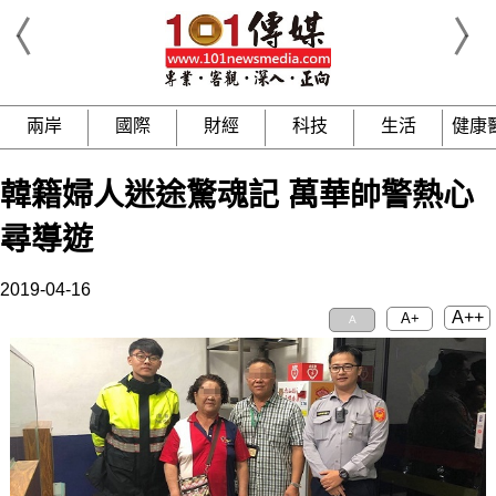
兩岸
國際
財經
科技
生活
健康
韓籍婦人迷途驚魂記 萬華帥警熱心
尋導遊
2019-04-16
A++
A+
A