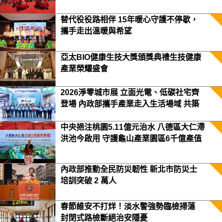
替代役役路相伴 15年暖心守護不停歇，
攜手走出溫暖與希望
亞太BIO健康生技大獎頒獎典禮生技健康
產業榮耀盛會
2026淨零城市展 立面光電、低碳社宅齊
登場 內政部攜手產業走入生活場域 共築
2050淨零願景
中央挹注桃園5.11億元治水 八德區大仁滯
洪池今啟用 守護龜山產業園區6千億產值
保障3.5萬居民安全
內政部推動全民防災韌性 新北市防災士
培訓突破 2 萬人
春節維安不打烊！淡水警強勢臨檢掃蕩
封閉式路檢斷絕治安隱憂