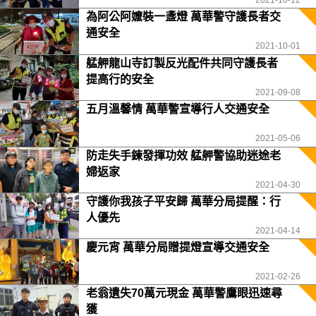
2021-10-12
為阿公阿嬤裝一盞燈 萬華警守護長者交
通安全
2021-10-01
艋舺龍山寺訂製反光配件共同守護長者
提高行的安全
2021-09-08
五月溫馨情 萬華警宣導行人交通安全
2021-05-06
防走失手鍊發揮功效 艋舺警協助迷途老
婦返家
2021-04-30
守護你我孩子平安歸 萬華分局提醒：行
人優先
2021-04-14
慶元宵 萬華分局贈提燈宣導交通安全
2021-02-26
老翁遺失70萬元現金 萬華警鷹眼迅速尋
獲