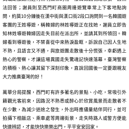
法回答；謝員則至西門町商圈周邊遊覽車常上下客地點詢
問，約莫10分鐘後在漢中街與漢口街2段口詢問到一名韓國遊
客團的王姓導遊，稱韓婦的林姓導遊正在找她，謝員立即告
知林姓導遊韓婦因走失目前在派出所，並請其到所領回。韓
婦看到導遊後，不禁喜從中來熱淚盈眶，訴說自己因人生地
不熟，且語言又不通，與旅遊團走散後十分慌張，幸虧遇上
熱心的警察，才讓這場異國走失驚魂記快速落幕。臺灣警察
的積極、熱心讓其留下深刻印象，直說回國後一定要跟親友
大力推廣臺灣的好！
萬華分局提醒，西門町有許多著名的景點、小吃，常吸引外
籍觀光客前來，因路況不熟悉或醉心於欣賞風景而走散者不
在少數，為減少迷途之發生，外出時應儘量結伴同行，並可
拍攝下榻飯店、乘車處等周邊街景，走失時路人或警方便能
快速辨認，才能快快樂樂出門，平平安安回家。