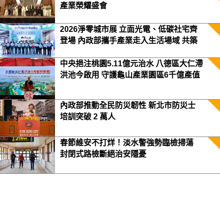
產業榮耀盛會
2026淨零城市展 立面光電、低碳社宅齊
登場 內政部攜手產業走入生活場域 共築
2050淨零願景
中央挹注桃園5.11億元治水 八德區大仁滯
洪池今啟用 守護龜山產業園區6千億產值
保障3.5萬居民安全
內政部推動全民防災韌性 新北市防災士
培訓突破 2 萬人
春節維安不打烊！淡水警強勢臨檢掃蕩
封閉式路檢斷絕治安隱憂