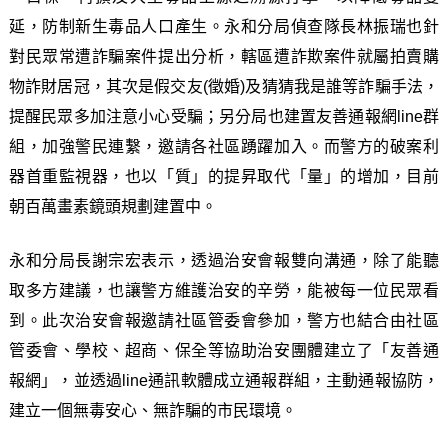
延，防制新生毒品人口產生。永和分局偵查隊長林振瑞也針
對民眾常遭詐騙案件提出分析，轄區遭詐欺案件就屬拍賣購
物詐財居冠，其次是假交友(徵婚)及猜猜我是誰等詐騙手法，
提醒民眾多加注意小心受騙；另分局也建置友善通報網line群
組，加強警民連繫，邀請各社區踴躍加入。而警方的破案利
器首重監視器，也以「質」的提昇取代「量」的增加，目前
朝百萬畫素鏡頭規劃建置中。
永和分局長謝宗宏表示，透過治安會報雙向溝通，除了能聽
取多方建議，也讓警方維護治安的辛勞，能被每一位民眾看
到。此次治安會報邀請社區管委會參加，警方也結合由社區
管委會、學校、超商、保全等協助治安團體建立了「友善通
報網」，並透過line通訊軟體成立通報群組，主動通報協防，
建立一個無毒安心、無詐騙的市民環境。