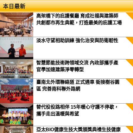
本日最新
高架橋下的庇護餐廳 育成社福與建築師
共創都市再生典範，打造最美的庇護工場
淡水守望相助訓練 強化治安與防衛韌性
智慧節能技術跨領域交流 內政部攜手產
官學加速建築淨零轉型
臺南北外環聯絡道 正式通車 銜接樹谷園
區 完善南科聯外路網
替代役役路相伴 15年暖心守護不停歇，
攜手走出溫暖與希望
亞太BIO健康生技大獎頒獎典禮生技健康