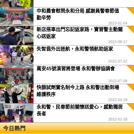
中和農會慰問永和分局 感謝員警春節值
勤辛勞
2023-01-04
新店搭車出門忘記返家路，實習警主動關
心送返家
2022-08-17
失智翁外出迷航，永和警領航助返家
2022-07-22
萬安45號演習將登場 永和警辦協調會
2022-07-08
快篩試劑實名制今上路 永和警出動到場
維護秩序
2022-04-29
永和警、民春節前關懷送愛心，感動獨居
長者
2022-01-28
今日熱門