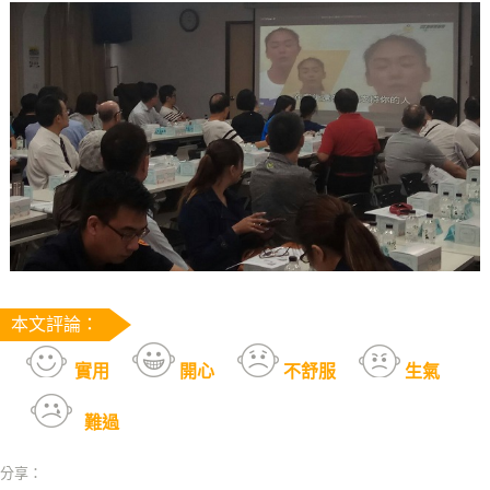
本文評論：
實用
開心
不舒服
生氣
難過
分享：