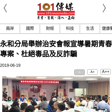
兩岸
國際
財經
科技
生活
健康
永和分局舉辦治安會報宣導暑期青春
專案、杜絕毒品及反詐騙
2019-06-19
A++
A+
A