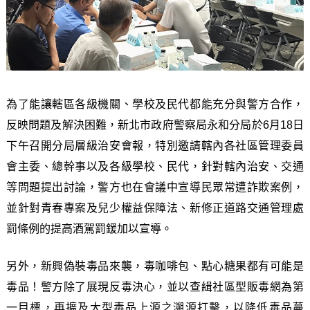
為了能讓轄區各級機關、學校及民代都能充分與警方合作，
反映問題及解決困難，新北市政府警察局永和分局於6月18日
下午召開分局層級治安會報，特別邀請轄內各社區管理委員
會主委、總幹事以及各級學校、民代，針對轄內治安、交通
等問題提出討論，警方也在會議中宣導民眾常遭詐欺案例，
並針對青春專案及兒少權益保障法、新修正道路交通管理處
罰條例的提高酒駕罰鍰加以宣導。
另外，新興偽裝毒品來襲，毒咖啡包、點心糖果都有可能是
毒品！警方除了展現反毒決心，並以查緝社區型販毒網為第
一目標，再擴及大型毒品上源之溯源打擊，以降低毒品蔓