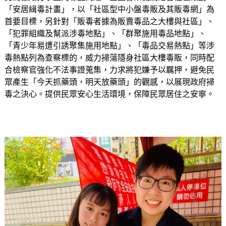
「安居緝毒計畫」，以「社區型中小盤毒販及其販毒網」為
首要目標，另針對「販毒者據為販賣毒品之大樓與社區」、
「犯罪組織及幫派涉毒地點」、「群聚施用毒品地點」、
「青少年易遭引誘聚集施用地點」、「毒品交易熱點」等涉
毒熱點列為查察標的，威力掃蕩隱身社區大樓毒販，同時配
合檢察官強化不法事證蒐集，力求將犯嫌予以羈押，避免民
眾產生「今天抓藥頭，明天放藥頭」的觀感，以展現政府掃
毒之決心。提供民眾安心生活環境，保障民眾居住之安寧。