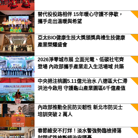
替代役役路相伴 15年暖心守護不停歇，
攜手走出溫暖與希望
亞太BIO健康生技大獎頒獎典禮生技健康
產業榮耀盛會
2026淨零城市展 立面光電、低碳社宅齊
登場 內政部攜手產業走入生活場域 共築
2050淨零願景
中央挹注桃園5.11億元治水 八德區大仁滯
洪池今啟用 守護龜山產業園區6千億產值
保障3.5萬居民安全
內政部推動全民防災韌性 新北市防災士
培訓突破 2 萬人
春節維安不打烊！淡水警強勢臨檢掃蕩
封閉式路檢斷絕治安隱憂