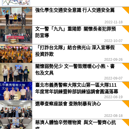
強化學生交通安全意識 行人交通安全篇
2022-11-18
文一警「九九」重陽節 關懷長者犯罪預
防宣導
2022-10-07
「打詐台北隊」結合佛光山 深入宣導假
投資詐欺
2022-09-26
關懷弱勢兒少 文一警致贈暖心小熊、書
包及文具
2022-09-07
臺北市義勇警察大隊文山第一區大隊111
年度常年訓練暨幹部訓練協調會圓滿落幕
2022-08-19
選舉查察座談會 查賄制暴有決心
2022-08-18
慈濟人體恤辛勞贈物資 與文一警齊心抗