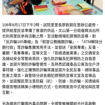
108年8月17日下午2時，試院里里長廖欽銅在里辦公處旁，
提供給里民並準備了普渡的供品，文山第一分局復興派出所
也利用里民參與活動之際，至活動現場犯罪預防宣導，對
「反詐騙165專線」及「假冒公務機關詐騙」、「ATM解除分
期付款」等詐騙集團常用手法，並發送「安居專案」反毒、
暑期「青春專案」宣導文宣、「拒絕酒後駕車」之交通安全
及婦幼安全等警政資訊，強化防詐騙及犯罪預防之自我意
識，並提升預防詐騙警覺性，及熟悉認識毒品公害及住戶涉
毒特徵，強化正確預防詐騙常識並提升全民反毒、掃除毒品
危害之理念。員警除分送各類犯罪預防宣導文宣及宣導品
外，並提醒民眾注意防竊（扒）、防搶、防詐騙，另透過有
獎徵答贈送精美小禮物的方式，在熱鬧氣氛中式增加與民眾
互動。
另為徹底打擊國內毒品問題，全國警察機關結合社區啟動