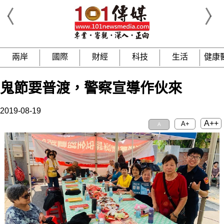
兩岸
國際
財經
科技
生活
健康
鬼節要普渡，警察宣導作伙來
2019-08-19
A++
A+
A