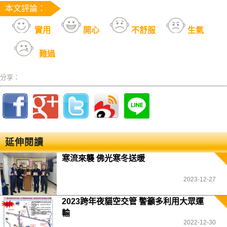
本文評論：
實用
開心
不舒服
生氣
難過
分享：
延伸閱讀
寒流來襲 佛光寒冬送暖
2023-12-27
2023跨年夜貓空交管 警籲多利用大眾運
輸
2022-12-30