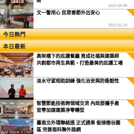
疫
2022-05-05
文一警用心 民眾春節外出安心
2022-01-24
今日熱門
本日最新
高架橋下的庇護餐廳 育成社福與建築師
共創都市再生典範，打造最美的庇護工場
淡水守望相助訓練 強化治安與防衛韌性
智慧節能技術跨領域交流 內政部攜手產
官學加速建築淨零轉型
臺南北外環聯絡道 正式通車 銜接樹谷園
區 完善南科聯外路網