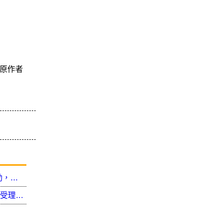
原作者
全民健保投入10億持續推動護病比與健保支付連動，並調高加護病房護理費
文化部「第41次中小學生讀物選介」1月21日開始受理報名