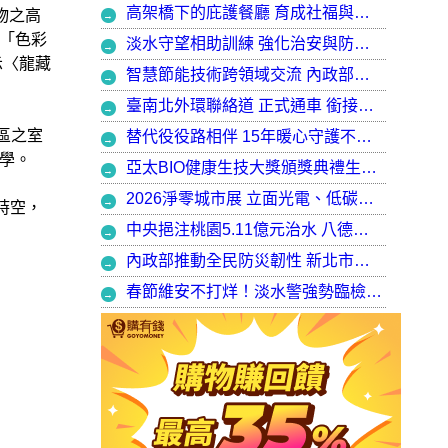
高架橋下的庇護餐廳 育成社福與建築師共創都市再生典範，打造最美的庇護工場
文物之高
「色彩
淡水守望相助訓練 強化治安與防衛韌性
示〈龍藏
智慧節能技術跨領域交流 內政部攜手產官學加速建築淨零轉型
臺南北外環聯絡道 正式通車 銜接樹谷園區 完善南科聯外路網
部院區之室
替代役役路相伴 15年暖心守護不停歇，攜手走出溫暖與希望
學。
亞太BIO健康生技大獎頒獎典禮生技健康產業榮耀盛會
2026淨零城市展 立面光電、低碳社宅齊登場 內政部攜手產業走入生活場域 共築2050淨零願景
越時空，
中央挹注桃園5.11億元治水 八德區大仁滯洪池今啟用 守護龜山產業園區6千億產值 保障3.5萬居民安全
內政部推動全民防災韌性 新北市防災士培訓突破 2 萬人
春節維安不打烊！淡水警強勢臨檢掃蕩 封閉式路檢斷絕治安隱憂