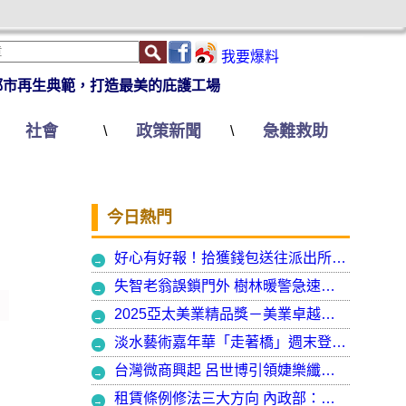
我要爆料
都市再生典範，打造最美的庇護工場
社會
政策新聞
急難救助
\
\
今日熱門
好心有好報！拾獲錢包送往派出所竟發現自己遺失的手機
失智老翁誤鎖門外 樹林暖警急速營救阻飢寒
2025亞太美業精品獎－美業卓越大賞 揭曉年度最受矚目美業榮耀品牌
淡水藝術嘉年華「走著橋」週末登場 淡水警啟動交通管制
台灣微商興起 呂世博引領婕樂纖走入國際
租賃條例修法三大方向 內政部：保障租賃雙方權益 租客安心住、房東放心租