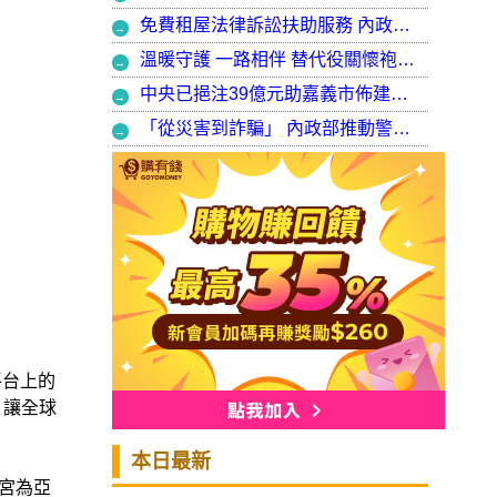
免費租屋法律訴訟扶助服務 內政部：9月30日起正式開辦受理
溫暖守護 一路相伴 替代役關懷袍澤弟兄 以行動展現同袍大愛
中央已挹注39億元助嘉義市佈建污水系統 內政部：東區用戶接管將新增3萬戶 期許未來推動再生水永續利用
「從災害到詐騙」 內政部推動警大轉型強化災防與偵查能力
e平台上的
，讓全球
本日最新
而故宮為亞