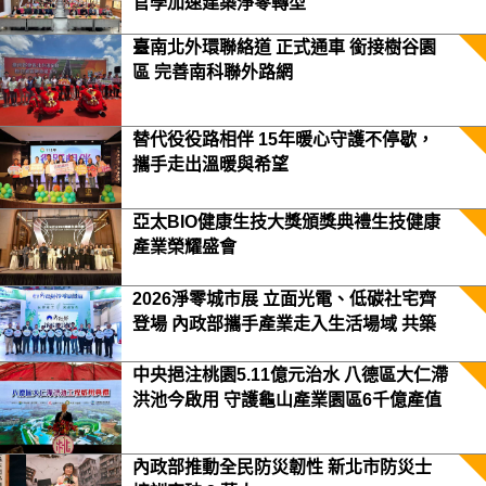
官學加速建築淨零轉型
臺南北外環聯絡道 正式通車 銜接樹谷園
區 完善南科聯外路網
替代役役路相伴 15年暖心守護不停歇，
攜手走出溫暖與希望
亞太BIO健康生技大獎頒獎典禮生技健康
產業榮耀盛會
2026淨零城市展 立面光電、低碳社宅齊
登場 內政部攜手產業走入生活場域 共築
2050淨零願景
中央挹注桃園5.11億元治水 八德區大仁滯
洪池今啟用 守護龜山產業園區6千億產值
保障3.5萬居民安全
內政部推動全民防災韌性 新北市防災士