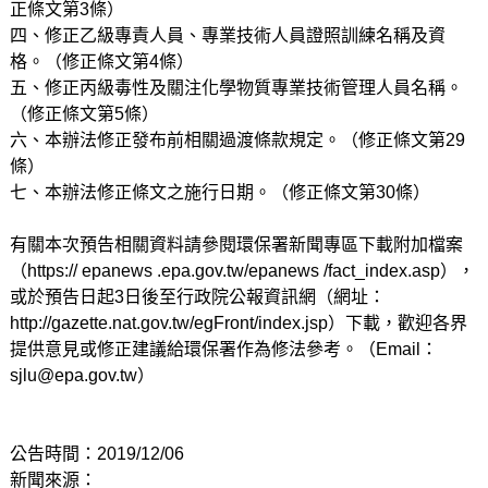
正條文第3條）
四、修正乙級專責人員、專業技術人員證照訓練名稱及資
格。（修正條文第4條）
五、修正丙級毒性及關注化學物質專業技術管理人員名稱。
（修正條文第5條）
六、本辦法修正發布前相關過渡條款規定。（修正條文第29
條）
七、本辦法修正條文之施行日期。（修正條文第30條）
有關本次預告相關資料請參閱環保署新聞專區下載附加檔案
（https:// epanews .epa.gov.tw/epanews /fact_index.asp），
或於預告日起3日後至行政院公報資訊網（網址：
http://gazette.nat.gov.tw/egFront/index.jsp）下載，歡迎各界
提供意見或修正建議給環保署作為修法參考。（Email：
sjlu@epa.gov.tw
）
公告時間：2019/12/06
新聞來源：