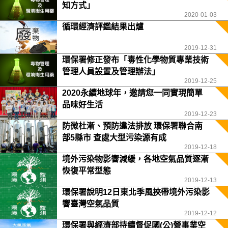
知方式」
2020-01-03
循環經濟評鑑結果出爐
2019-12-31
環保署修正發布「毒性化學物質專業技術
管理人員設置及管理辦法」
2019-12-25
2020永續地球年，邀請您一同實現簡單
品味好生活
2019-12-23
防微杜漸、預防違法排放 環保署聯合南
部5縣市 查處大型污染源有成
2019-12-18
境外污染物影響減緩，各地空氣品質逐漸
恢復平常型態
2019-12-13
環保署說明12日東北季風挾帶境外污染影
響臺灣空氣品質
2019-12-12
環保署與經濟部持續督促國(公)營事業空