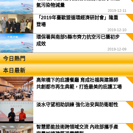
氣污染物減量
2019-12-11
「2019年臺歐盟循環經濟研討會」隆重
登場
2019-12-10
環保署與南部5縣市齊力抗空污已獲初步
成效
2019-12-09
今日熱門
本日最新
高架橋下的庇護餐廳 育成社福與建築師
共創都市再生典範，打造最美的庇護工場
淡水守望相助訓練 強化治安與防衛韌性
智慧節能技術跨領域交流 內政部攜手產