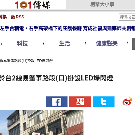
創業大小事
轉換
RSS
左手台積電，右手高架橋下的庇護餐廳 育成社福與建築師共創
科技
生活
健康醫美
\
\
\
\
易肇事路段(口)掛設LED爆閃燈
台2線易肇事路段(口)掛設LED爆閃燈