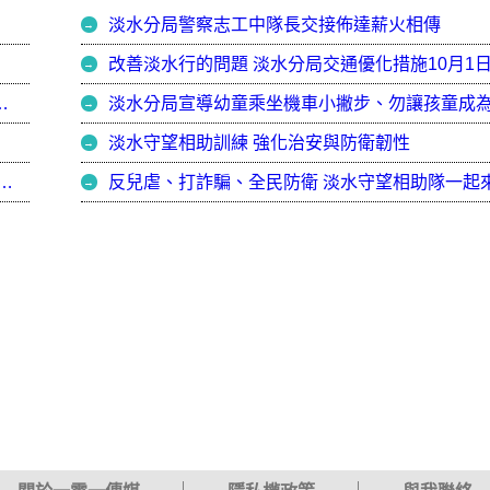
淡水分局警察志工中隊長交接佈達薪火相傳
」
改善淡水行的問題 淡水分局交通優化措施10月1
籲民眾「三不五要」防颱保安全
淡水守望相助訓練 強化治安與防衛韌性
長聯合布達 分局長期勉因時、因地制宜接地氣
反兒虐、打詐騙、全民防衛 淡水守望相助隊一起