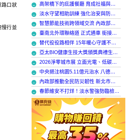
高架橋下的庇護餐廳 育成社福與建築師共創都市再生典範，打造最美的庇護工場
意路口狀
淡水守望相助訓練 強化治安與防衛韌性
智慧節能技術跨領域交流 內政部攜手產官學加速建築淨零轉型
速慢行並
臺南北外環聯絡道 正式通車 銜接樹谷園區 完善南科聯外路網
替代役役路相伴 15年暖心守護不停歇，攜手走出溫暖與希望
亞太BIO健康生技大獎頒獎典禮生技健康產業榮耀盛會
2026淨零城市展 立面光電、低碳社宅齊登場 內政部攜手產業走入生活場域 共築2050淨零願景
中央挹注桃園5.11億元治水 八德區大仁滯洪池今啟用 守護龜山產業園區6千億產值 保障3.5萬居民安全
內政部推動全民防災韌性 新北市防災士培訓突破 2 萬人
春節維安不打烊！淡水警強勢臨檢掃蕩 封閉式路檢斷絕治安隱憂