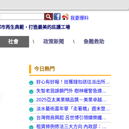
我要爆料
都市再生典範，打造最美的庇護工場
社會
政策新聞
急難救助
\
\
今日熱門
好心有好報！拾獲錢包送往派出所竟發現自己遺失的手機
失智老翁誤鎖門外 樹林暖警急速營救阻飢寒
2025亞太美業精品獎－美業卓越大賞 揭曉年度最受矚目美業榮耀品牌
淡水藝術嘉年華「走著橋」週末登場 淡水警啟動交通管制
台灣微商興起 呂世博引領婕樂纖走入國際
租賃條例修法三大方向 內政部：保障租賃雙方權益 租客安心住、房東放心租