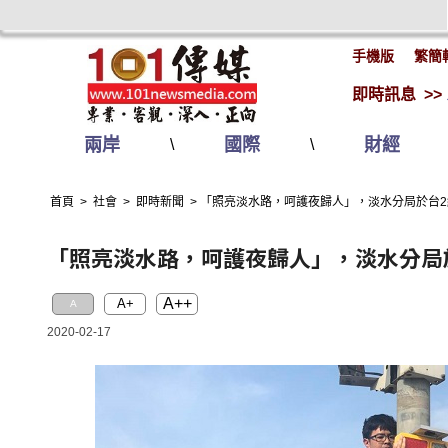
手機版
繁簡
即時訊息 >>
兩岸
國際
財經
\
\
首頁
>
社會
>
即時新聞
>
「照亮淡水路，呵護夜歸人」，淡水分局於台2線
「照亮淡水路，呵護夜歸人」，淡水分局於
A++
A+
A
2020-02-17