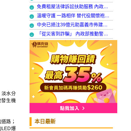
免費租屋法律訴訟扶助服務 內政部：9月30日起正式開辦受理
溫暖守護 一路相伴 替代役關懷袍澤弟兄 以行動展現同袍大愛
中央已挹注39億元助嘉義市佈建污水系統 內政部：東區用戶接管將新增3萬戶 期許未來推動再生水永續利用
「從災害到詐騙」 內政部推動警大轉型強化災防與偵查能力
，淡水分
故發生機
本日最新
的道路；
LED爆