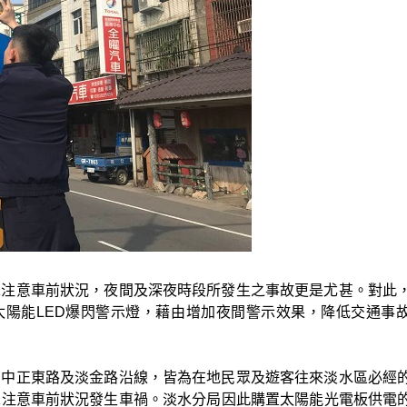
未注意車前狀況，夜間及深夜時段所發生之事故更是尤甚。對此
盞太陽能LED爆閃警示燈，藉由增加夜間警示效果，降低交通事
、中正東路及淡金路沿線，皆為在地民眾及遊客往來淡水區必經
注意車前狀況發生車禍。淡水分局因此購置太陽能光電板供電的