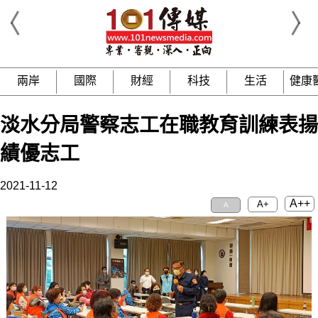
兩岸
國際
財經
科技
生活
健康
淡水分局警察志工在職教育訓練表揚
績優志工
2021-11-12
A++
A+
A