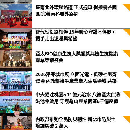
臺南北外環聯絡道 正式通車 銜接樹谷園
區 完善南科聯外路網
替代役役路相伴 15年暖心守護不停歇，
攜手走出溫暖與希望
亞太BIO健康生技大獎頒獎典禮生技健康
產業榮耀盛會
2026淨零城市展 立面光電、低碳社宅齊
登場 內政部攜手產業走入生活場域 共築
2050淨零願景
中央挹注桃園5.11億元治水 八德區大仁滯
洪池今啟用 守護龜山產業園區6千億產值
保障3.5萬居民安全
內政部推動全民防災韌性 新北市防災士
培訓突破 2 萬人