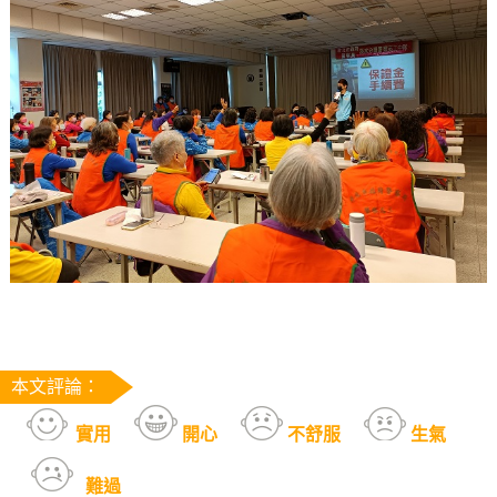
本文評論：
實用
開心
不舒服
生氣
難過