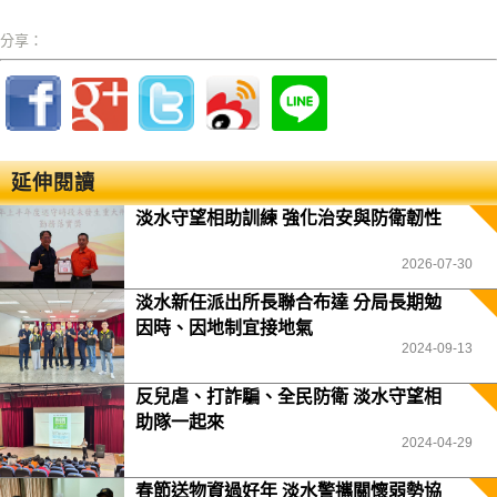
分享：
延伸閱讀
淡水守望相助訓練 強化治安與防衛韌性
2026-07-30
淡水新任派出所長聯合布達 分局長期勉
因時、因地制宜接地氣
2024-09-13
反兒虐、打詐騙、全民防衛 淡水守望相
助隊一起來
2024-04-29
春節送物資過好年 淡水警攜關懷弱勢協