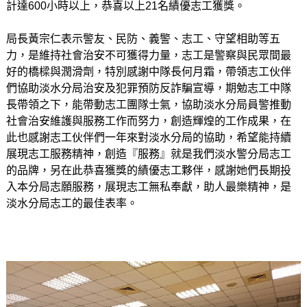
計達600小時以上，恭喜以上21名績優志工獲獎。
局長黃宗仁表示警友、民防、義警、志工、守望相助等五
力，是維持社會治安不可獲得力量，志工是警察與民眾間最
好的橋樑與潤滑劑，特別感謝中隊長何月霜，帶領志工伙伴
們協助淡水分局治安及犯罪預防反詐騙宣導，期勉志工中隊
長帶領之下，能帶動志工團隊士氣，協助淡水分局員警推動
社會治安維護與服務工作而努力，創造輝煌的工作成果，在
此也感謝志工伙伴們一年來對淡水分局的協助，希望能持續
展現志工服務精神，創造『服務』就是我們淡水警分局志工
的品牌，另在此恭喜獲獎的績優志工夥伴，感謝她們長期投
入本分局志願服務，展現志工無私奉獻，助人最樂精神，是
淡水分局志工的最佳表率。