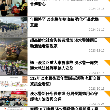
會傳愛心
2024-02-15
年關將至 淡水警防搶演練 強化行員危機
意識
2024-01-17
超高齡化社會失智者增加 淡水警連兩日
助迷途老翁返家
2023-12-15
遏止淡金路重大車禍事故 淡水警一周交
通大執法維護用路人安全
2023-12-15
112年淡水藝術嘉年華踩街活動 老街交管
資訊全看這!
2023-10-13
淡水警新任所長布達 分局長期勉用心守
護地方治安與交通
2023-09-25
春節10天連假 淡水警啟動交通疏導，籲