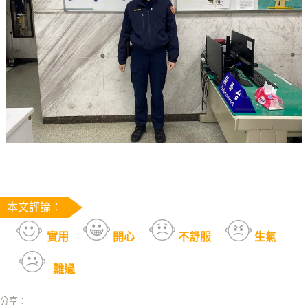
本文評論：
實用
開心
不舒服
生氣
難過
分享：