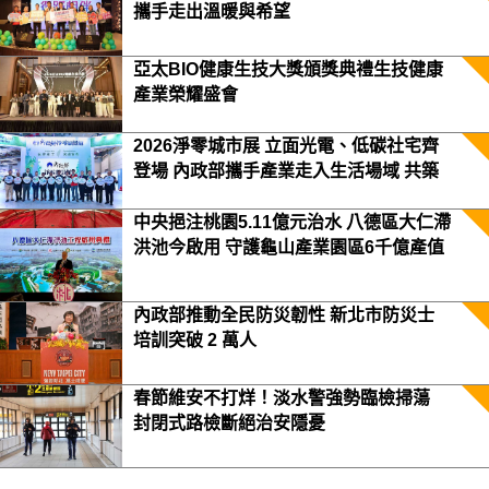
攜手走出溫暖與希望
亞太BIO健康生技大獎頒獎典禮生技健康
產業榮耀盛會
2026淨零城市展 立面光電、低碳社宅齊
登場 內政部攜手產業走入生活場域 共築
2050淨零願景
中央挹注桃園5.11億元治水 八德區大仁滯
洪池今啟用 守護龜山產業園區6千億產值
保障3.5萬居民安全
內政部推動全民防災韌性 新北市防災士
培訓突破 2 萬人
春節維安不打烊！淡水警強勢臨檢掃蕩
封閉式路檢斷絕治安隱憂