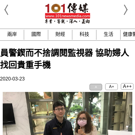
兩岸
國際
財經
科技
生活
健康
員警鍥而不捨調閱監視器 協助婦人
找回貴重手機
2020-03-23
A++
A+
A