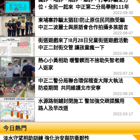
位，全民一起來 中正第二分局舉辦111年
2022-09-30
聯合社區治安會議
柬埔寨詐騙太猖狂!防止原住民同胞受騙
中正二波麗士與原語會合作拍攝多族語言
2022-09-07
宣導影片
街道遊戲來了!8月28日兒童街道遊戲活動
中正二封街交管 讓孩童瘋一下
2022-08-26
熱心小黃相助 暖警鍥而不捨助失智老婦
人返家
2022-07-19
中正二警分局聯合環保稽查大隊大執法
防疫期間 共同維護北市安寧
2022-06-24
水源路刨鋪封閉施工 警加強交疏提醒用
路人及早改道
2022-03-17
今日熱門
淡水守望相助訓練 強化治安與防衛韌性