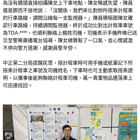
為沒有鏡頭直接拍攝陳女上下車地點，陳女略感失望，陳員
還是鍥而不捨地說：「沒關係，我們來比對妳所搭乘計程車
的行車路線，調閱沿線每一支監視器。」陳員積極跟陳女確
認行車路線，持續調閱監視器，終於成功比對出計程車車號
為TDA-****，也順利聯絡上楊姓司機。司機表示手機昨晚已送
交至警察廣播電台協尋，陳女總算鬆了一口氣，並心懷感激
不停向警方道謝，感謝員警辛勞。
中正第二分局提醒民眾，搭計程車時可用手機或紙筆記下所
搭乘計程車之車號及司機姓名，下車時也可主動索取搭乘證
明，以備事後能夠聯絡計程車司機，萬一貴重物品遺落車上
可迅速找回。