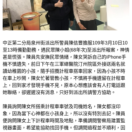
中正第二分局泉州街派出所警員陳佶豐擔服109年3月10日10
至13時備勤勤務，遇民眾陳小姐(68年次)至派出所報案，神情
甚是慌張。陳員先安撫民眾情緒，陳女哭訴自己的iPhone手
機不慎遺失，前日下午在三軍總醫院汀州院區外接送兩名就
讀幼稚園的小孩，隨手招攬計程車搭車回家，因為小孩不時
在車上吵鬧，陳女忙著管教小孩，不慎將手機遺留在計程車
上，回到家才發現手機不見，原本心想應該會有人打電話跟
她聯絡，卻遲遲沒有消息，只好到派出所請警方協助。
陳員詢問陳女所搭乘計程車車號及司機姓名，陳女都沒印
象，因為當下心神都在小孩身上，所以沒有特別去記。陳員
便詢問陳女上下計程車時間及地點，準備調閱警察局建置監
視器畫面，希望能協助找回手機。但調閱過程並不順利，因