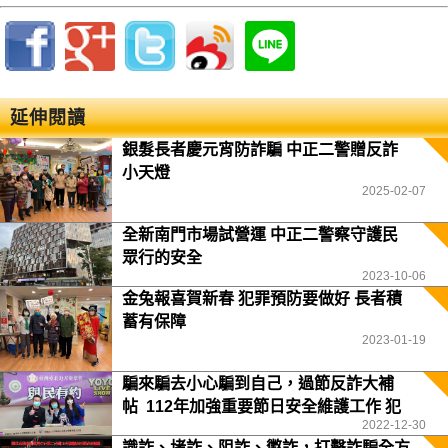
延伸閱讀
銀髮長者慶元宵防詐騙 中正二警贈反詐
小天燈
2025-02-07
全新南門市場試營運 中正二警察守護民
眾行的安全
2023-10-06
金兔報喜賀新春 犯罪預防要做好 長者積
蓄有保障
2023-01-19
騙來騙去小心騙到自己，過節反詐大補
帖 112年加強重要節日安全維護工作 犯
2022-12-30
罪預防逗陣來
識詐、堵詐、阻詐、懲詐，打擊詐騙全方