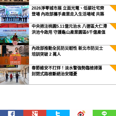
2026淨零城市展 立面光電、低碳社宅齊
登場 內政部攜手產業走入生活場域 共築
2050淨零願景
中央挹注桃園5.11億元治水 八德區大仁滯
洪池今啟用 守護龜山產業園區6千億產值
保障3.5萬居民安全
內政部推動全民防災韌性 新北市防災士
培訓突破 2 萬人
春節維安不打烊！淡水警強勢臨檢掃蕩
封閉式路檢斷絕治安隱憂