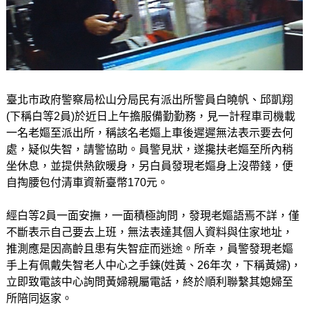
臺北市政府警察局松山分局民有派出所警員白曉帆、邱凱翔
(下稱白等2員)於近日上午擔服備勤勤務，見一計程車司機載
一名老嫗至派出所，稱該名老嫗上車後遲遲無法表示要去何
處，疑似失智，請警協助。員警見狀，遂攙扶老嫗至所內稍
坐休息，並提供熱飲暖身，另白員發現老嫗身上沒帶錢，便
自掏腰包付清車資新臺幣170元。
經白等2員一面安撫，一面積極詢問，發現老嫗語焉不詳，僅
不斷表示自己要去上班，無法表達其個人資料與住家地址，
推測應是因高齡且患有失智症而迷途。所幸，員警發現老嫗
手上有佩戴失智老人中心之手鍊(姓黃、26年次，下稱黃婦)，
立即致電該中心詢問黃婦親屬電話，終於順利聯繫其媳婦至
所陪同返家。