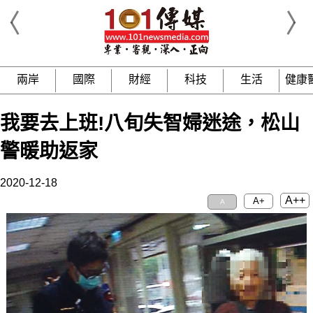
兩岸
國際
財經
科技
生活
健康
我要去上班!八旬失智婦迷途，松山
警暖助返家
2020-12-18
A++
A+
A