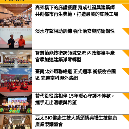
高架橋下的庇護餐廳 育成社福與建築師
共創都市再生典範，打造最美的庇護工場
淡水守望相助訓練 強化治安與防衛韌性
智慧節能技術跨領域交流 內政部攜手產
官學加速建築淨零轉型
臺南北外環聯絡道 正式通車 銜接樹谷園
區 完善南科聯外路網
替代役役路相伴 15年暖心守護不停歇，
攜手走出溫暖與希望
亞太BIO健康生技大獎頒獎典禮生技健康
產業榮耀盛會