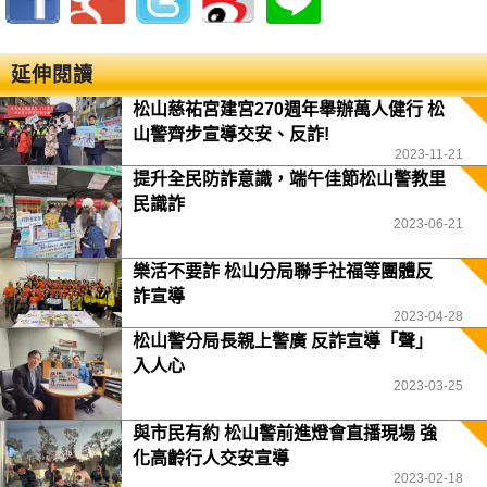
延伸閱讀
松山慈祐宮建宮270週年舉辦萬人健行 松
山警齊步宣導交安、反詐!
2023-11-21
提升全民防詐意識，端午佳節松山警教里
民識詐
2023-06-21
樂活不要詐 松山分局聯手社福等團體反
詐宣導
2023-04-28
松山警分局長親上警廣 反詐宣導「聲」
入人心
2023-03-25
與市民有約 松山警前進燈會直播現場 強
化高齡行人交安宣導
2023-02-18