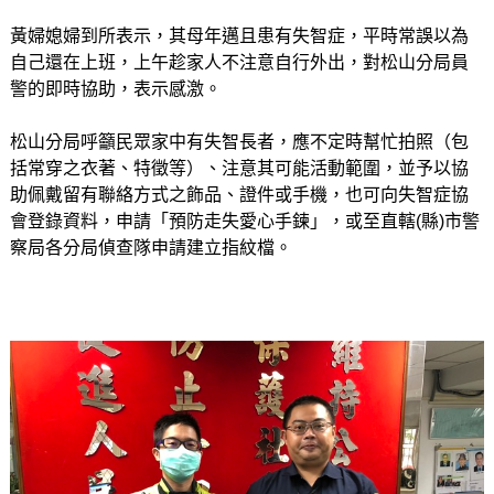
黃婦媳婦到所表示，其母年邁且患有失智症，平時常誤以為
自己還在上班，上午趁家人不注意自行外出，對松山分局員
警的即時協助，表示感激。
松山分局呼籲民眾家中有失智長者，應不定時幫忙拍照（包
括常穿之衣著、特徵等）、注意其可能活動範圍，並予以協
助佩戴留有聯絡方式之飾品、證件或手機，也可向失智症協
會登錄資料，申請「預防走失愛心手鍊」，或至直轄(縣)市警
察局各分局偵查隊申請建立指紋檔。