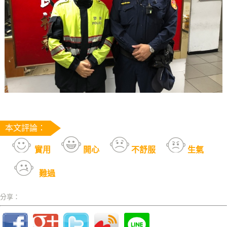
本文評論：
實用
開心
不舒服
生氣
難過
分享：