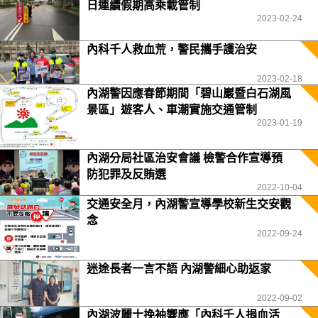
日連續假期高乘載管制
2023-02-24
內科千人救血荒，警民攜手護治安
2023-02-18
內湖警因應春節期間「碧山巖暨白石湖風
景區」遊客人、車潮實施交通管制
2023-01-19
內湖分局社區治安會議 檢警合作宣導預
防犯罪及反賄選
2022-10-04
交通安全月，內湖警宣導學校新生交安觀
念
2022-09-24
迷途長者一言不語 內湖警細心助返家
2022-09-02
內湖波麗士挽袖響應「內科千人捐血活