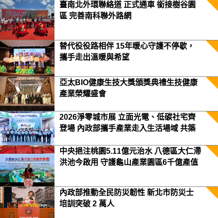
臺南北外環聯絡道 正式通車 銜接樹谷園
區 完善南科聯外路網
替代役役路相伴 15年暖心守護不停歇，
攜手走出溫暖與希望
亞太BIO健康生技大獎頒獎典禮生技健康
產業榮耀盛會
2026淨零城市展 立面光電、低碳社宅齊
登場 內政部攜手產業走入生活場域 共築
2050淨零願景
中央挹注桃園5.11億元治水 八德區大仁滯
洪池今啟用 守護龜山產業園區6千億產值
保障3.5萬居民安全
內政部推動全民防災韌性 新北市防災士
培訓突破 2 萬人