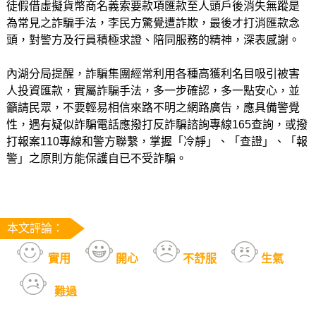
徒假借虛擬貨幣商名義索要款項匯款至人頭戶後消失無蹤是
為常見之詐騙手法，李民方驚覺遭詐欺，最後才打消匯款念
頭，對警方及行員積極求證、陪同服務的精神，深表感謝。
內湖分局提醒，詐騙集團經常利用各種高獲利名目吸引被害
人投資匯款，實屬詐騙手法，多一步確認，多一點安心，並
籲請民眾，不要輕易相信來路不明之網路廣告，應具備警覺
性，遇有疑似詐騙電話應撥打反詐騙諮詢專線165查詢，或撥
打報案110專線和警方聯繫，掌握「冷靜」、「查證」、「報
警」之原則方能保護自已不受詐騙。
本文評論：
實用
開心
不舒服
生氣
難過