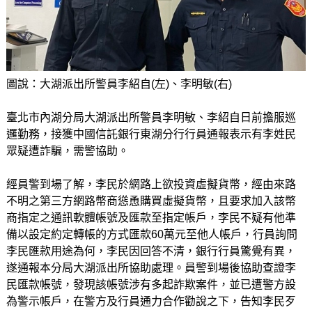
圖說：大湖派出所警員李紹自(左)、李明敏(右)
臺北市內湖分局大湖派出所警員李明敏、李紹自日前擔服巡
邏勤務，接獲中國信託銀行東湖分行行員通報表示有李姓民
眾疑遭詐騙，需警協助。
經員警到場了解，李民於網路上欲投資虛擬貨幣，經由來路
不明之第三方網路幣商慫恿購買虛擬貨幣，且要求加入該幣
商指定之通訊軟體帳號及匯款至指定帳戶，李民不疑有他準
備以設定約定轉帳的方式匯款60萬元至他人帳戶，行員詢問
李民匯款用途為何，李民因回答不清，銀行行員驚覺有異，
遂通報本分局大湖派出所協助處理。員警到場後協助查證李
民匯款帳號，發現該帳號涉有多起詐欺案件，並已遭警方設
為警示帳戶，在警方及行員通力合作勸說之下，告知李民歹