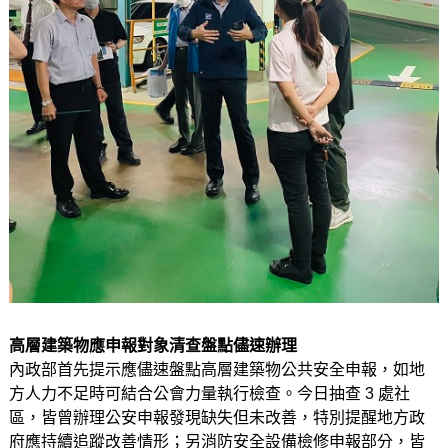
高層建築物應申報對象清查盤點儘速辦理
內政部首先提示應儘速盤點高層建築物公共安全申報，如地
方人力不足時可結合公會力量執行檢查。今日抽查 3 處社
區，皆曾辦理公安申報發現缺失但未改善，特別提醒地方政
府應持續追蹤改善情形；另消防安全設備檢修申報部分，皆