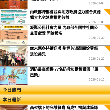
2026-03-04
內政部跨部會並與地方政府協力整合資源
擴大老宅延壽推動效益
2026-02-06
凝聚公民社會力量 內政部全國性社團公
益貢獻獎 開始報名
2026-01-30
歲末寒冬持續送暖 劉世芳溫馨關懷受傷
退役弟兄
2026-01-22
消防最高榮譽 77名防救災楷模獲頒「鳳
凰獎」
2026-01-15
今日熱門
本日最新
高架橋下的庇護餐廳 育成社福與建築師