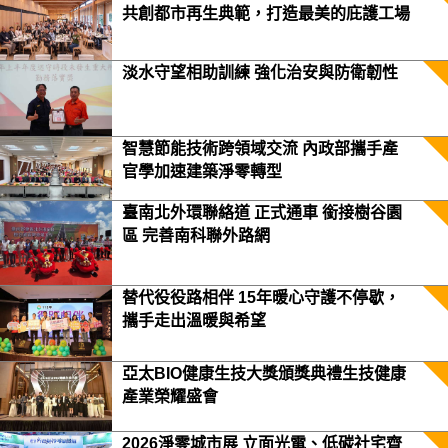
共創都市再生典範，打造最美的庇護工場
淡水守望相助訓練 強化治安與防衛韌性
智慧節能技術跨領域交流 內政部攜手產
官學加速建築淨零轉型
臺南北外環聯絡道 正式通車 銜接樹谷園
區 完善南科聯外路網
替代役役路相伴 15年暖心守護不停歇，
攜手走出溫暖與希望
亞太BIO健康生技大獎頒獎典禮生技健康
產業榮耀盛會
2026淨零城市展 立面光電、低碳社宅齊