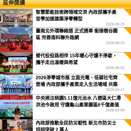
延伸閱讀
智慧節能技術跨領域交流 內政部攜手產
官學加速建築淨零轉型
2026-06-25
臺南北外環聯絡道 正式通車 銜接樹谷園
區 完善南科聯外路網
2026-06-23
替代役役路相伴 15年暖心守護不停歇，
攜手走出溫暖與希望
2026-06-03
2026淨零城市展 立面光電、低碳社宅齊
登場 內政部攜手產業走入生活場域 共築
2026-03-17
2050淨零願景
中央挹注桃園5.11億元治水 八德區大仁滯
洪池今啟用 守護龜山產業園區6千億產值
2026-03-09
保障3.5萬居民安全
內政部推動全民防災韌性 新北市防災士
培訓突破 2 萬人