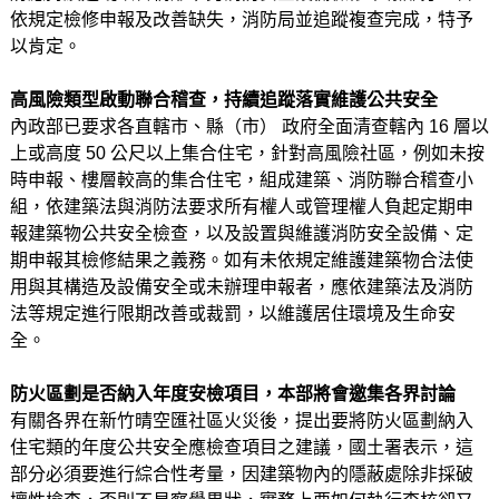
依規定檢修申報及改善缺失，消防局並追蹤複查完成，特予
以肯定。
高風險類型啟動聯合稽查，持續追蹤落實維護公共安全
內政部已要求各直轄市、縣（市） 政府全面清查轄內 16 層以
上或高度 50 公尺以上集合住宅，針對高風險社區，例如未按
時申報、樓層較高的集合住宅，組成建築、消防聯合稽查小
組，依建築法與消防法要求所有權人或管理權人負起定期申
報建築物公共安全檢查，以及設置與維護消防安全設備、定
期申報其檢修結果之義務。如有未依規定維護建築物合法使
用與其構造及設備安全或未辦理申報者，應依建築法及消防
法等規定進行限期改善或裁罰，以維護居住環境及生命安
全。
防火區劃是否納入年度安檢項目，本部將會邀集各界討論
有關各界在新竹晴空匯社區火災後，提出要將防火區劃納入
住宅類的年度公共安全應檢查項目之建議，國土署表示，這
部分必須要進行綜合性考量，因建築物內的隱蔽處除非採破