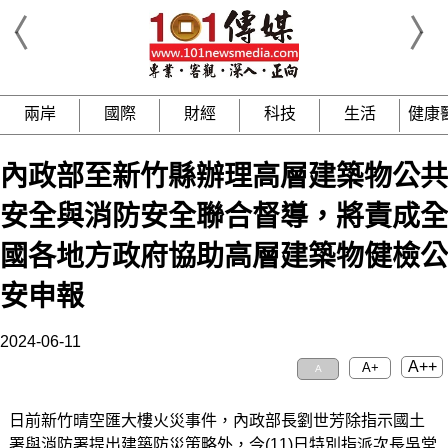
兩岸
國際
財經
科技
生活
健康
內政部至新竹縣辦理高層建築物公共
安全與消防安全聯合督導，將責成全
國各地方政府協助高層建築物健檢公
安申報
2024-06-11
A++
A+
A
日前新竹晴空匯大樓火災事件，內政部長劉世芳除指示國土
署與消防署提出建築防災策略外，今(11)日特別指派次長吳堂