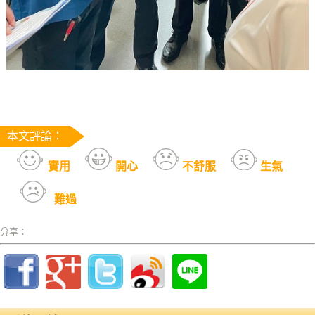
本文評論：
實用
開心
不舒服
生氣
難過
分享：