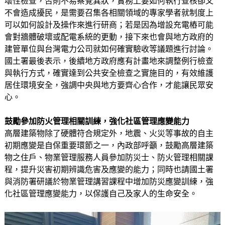
壞性檢查，否則不易察覺異狀，實務上要如何執行查核卻又
不會造成擾民，是需要召集各相關領域的專家學者就制度上
可以如何設計及操作來進行研商；若是因為增設充電樁可能
會對牆體破壞或配電系統的更動，接下來也會與地方政府的
建管單位與台灣電力公司就如何確實驗收等議題進行討論。
國土署最後表示，後續地方政府應有計畫地來調整例行檢查
與執行方式，確實達到公共安全檢查之實施目的，有效維護
居住環境安全，強調中央與地方要齊心合作，才能讓民眾安
心。
鼓勵參加防火管理相關訓練，強化社區管理應變能力
高層建築物除了硬體符合規定外，地震、火災等事故的自主
初期應變是自保重要環節之一，內政部呼籲，鼓勵高層建築
物之住戶、物業管理服務人員參加防災士、防火管理相關課
程，提升災害初期辨識危害及應變的能力；同時也請國土署
與消防署研議於物業管理講習課程中增加防災應變訓練，強
化社區管理應變能力，以保護自己及家人的生命安全。