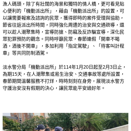
漁人碼頭，除了有壯闊的海景和獨特的情人橋，更可看見貼
心便利的「機動派出所」，藉由「機動派出所」的設置，可
以讓需要報案及諮詢的民眾，獲得即時的案件受理與協助，
節省往返派出所時間，同時強化周遭的治安與交通疏導，還
可以趁人潮聚集時，宣導防搶、防竊及反詐騙宣導，深化民
眾犯罪預防的觀念。同時呼籲民眾，春節連假「開車不喝
酒，酒後不開車」，多加利用「指定駕駛」、「待客叫計程
車」等共同防制酒駕。
淡水警分局「機動派出所」於114年1月20日起至2月3日止，
為期15天，在人潮聚集或易生治安、交通事故等處所設置，
春節期間溫馨服務不打烊，時時刻刻在身旁，展現淡水警方
守護治安沒有假期的決心，讓民眾能平安過好年。