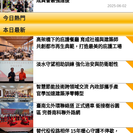
成員警最強應援
2025-06-02
今日熱門
本日最新
高架橋下的庇護餐廳 育成社福與建築師
共創都市再生典範，打造最美的庇護工場
淡水守望相助訓練 強化治安與防衛韌性
智慧節能技術跨領域交流 內政部攜手產
官學加速建築淨零轉型
臺南北外環聯絡道 正式通車 銜接樹谷園
區 完善南科聯外路網
替代役役路相伴 15年暖心守護不停歇，