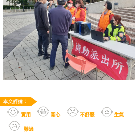
本文評論：
實用
開心
不舒服
生氣
難過