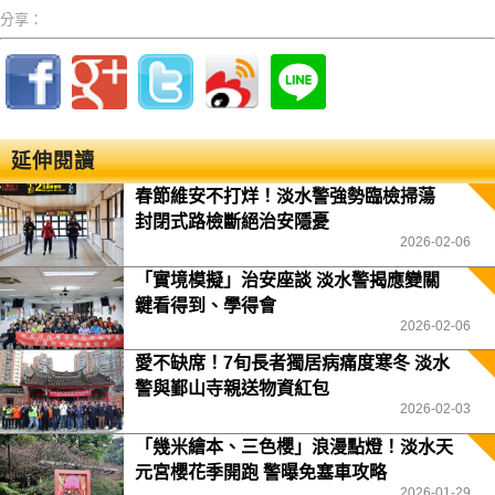
分享：
延伸閱讀
春節維安不打烊！淡水警強勢臨檢掃蕩
封閉式路檢斷絕治安隱憂
2026-02-06
「實境模擬」治安座談 淡水警揭應變關
鍵看得到、學得會
2026-02-06
愛不缺席！7旬長者獨居病痛度寒冬 淡水
警與鄞山寺親送物資紅包
2026-02-03
「幾米繪本、三色櫻」浪漫點燈！淡水天
元宮櫻花季開跑 警曝免塞車攻略
2026-01-29