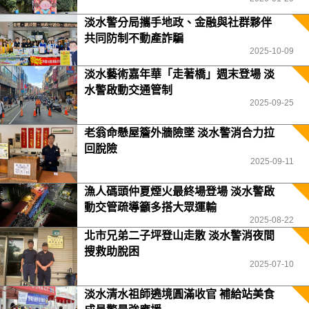
淡水警分局攜手地政、金融與社群夥伴
共同防制不動產詐騙
2025-10-09
淡水藝術嘉年華「走著橋」週末登場 淡
水警啟動交通管制
2025-09-25
老翁命懸屋簷外牆險墜 淡水警消合力拉
回脫險
2025-09-11
漁人碼頭仲夏煙火最終場登場 淡水警啟
動交管疏導籲多搭大眾運輸
2025-08-22
北市兄弟二子坪登山走散 淡水警消夜間
搜救助脫困
2025-07-10
淡水清水祖師遶境圓滿收官 補給站美食