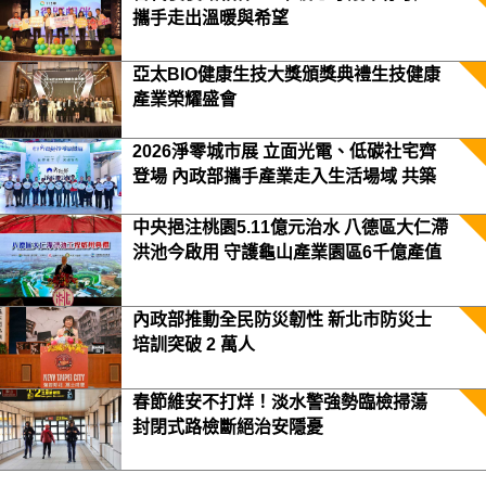
攜手走出溫暖與希望
亞太BIO健康生技大獎頒獎典禮生技健康
產業榮耀盛會
2026淨零城市展 立面光電、低碳社宅齊
登場 內政部攜手產業走入生活場域 共築
2050淨零願景
中央挹注桃園5.11億元治水 八德區大仁滯
洪池今啟用 守護龜山產業園區6千億產值
保障3.5萬居民安全
內政部推動全民防災韌性 新北市防災士
培訓突破 2 萬人
春節維安不打烊！淡水警強勢臨檢掃蕩
封閉式路檢斷絕治安隱憂