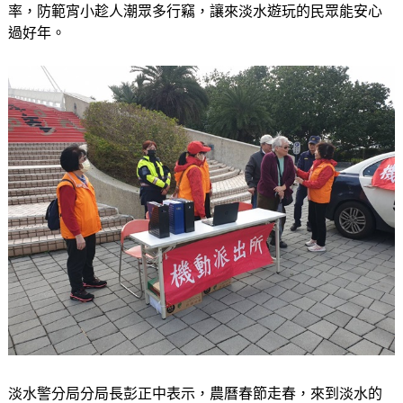
率，防範宵小趁人潮眾多行竊，讓來淡水遊玩的民眾能安心
過好年。
淡水警分局分局長彭正中表示，農曆春節走春，來到淡水的