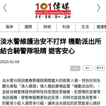
兩岸
國際
財經
科技
生活
健康
淡水警維護治安不打烊 機動派出所
結合騎警隊吸睛 遊客安心
2023-01-04
A++
A+
A
淡水警分局因應春節連假期間龐大的遊客人潮，特別在知名
觀光景點「漁人碼頭」情人橋前廣場設置「機動派出所」，
並結合騎警隊提供即時性的受理民眾報案、犯罪預防宣導等
為民服務，使警察服務更貼近民眾，同時也能提高見警率，
防範宵小趁人潮眾多行竊，讓來淡水遊玩的民眾能安心過好