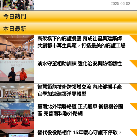
2025-06-02
今日熱門
本日最新
高架橋下的庇護餐廳 育成社福與建築師
共創都市再生典範，打造最美的庇護工場
淡水守望相助訓練 強化治安與防衛韌性
智慧節能技術跨領域交流 內政部攜手產
官學加速建築淨零轉型
臺南北外環聯絡道 正式通車 銜接樹谷園
區 完善南科聯外路網
替代役役路相伴 15年暖心守護不停歇，