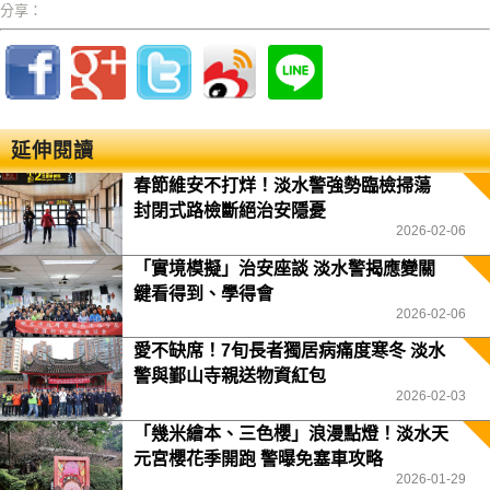
分享：
延伸閱讀
春節維安不打烊！淡水警強勢臨檢掃蕩
封閉式路檢斷絕治安隱憂
2026-02-06
「實境模擬」治安座談 淡水警揭應變關
鍵看得到、學得會
2026-02-06
愛不缺席！7旬長者獨居病痛度寒冬 淡水
警與鄞山寺親送物資紅包
2026-02-03
「幾米繪本、三色櫻」浪漫點燈！淡水天
元宮櫻花季開跑 警曝免塞車攻略
2026-01-29