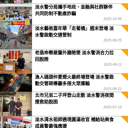
淡水警分局攜手地政、金融與社群夥伴
共同防制不動產詐騙
2025-10-09
淡水藝術嘉年華「走著橋」週末登場 淡
水警啟動交通管制
2025-09-25
老翁命懸屋簷外牆險墜 淡水警消合力拉
回脫險
2025-09-11
漁人碼頭仲夏煙火最終場登場 淡水警啟
動交管疏導籲多搭大眾運輸
2025-08-22
北市兄弟二子坪登山走散 淡水警消夜間
搜救助脫困
2025-07-10
淡水清水祖師遶境圓滿收官 補給站美食
成員警最強應援