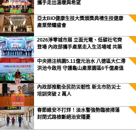
攜手走出溫暖與希望
亞太BIO健康生技大獎頒獎典禮生技健康
產業榮耀盛會
2026淨零城市展 立面光電、低碳社宅齊
登場 內政部攜手產業走入生活場域 共築
2050淨零願景
中央挹注桃園5.11億元治水 八德區大仁滯
洪池今啟用 守護龜山產業園區6千億產值
保障3.5萬居民安全
內政部推動全民防災韌性 新北市防災士
培訓突破 2 萬人
春節維安不打烊！淡水警強勢臨檢掃蕩
封閉式路檢斷絕治安隱憂